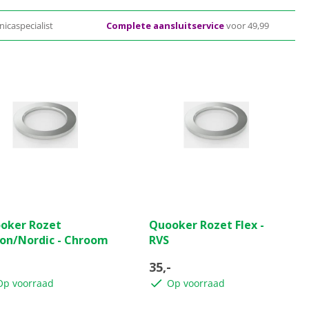
nicaspecialist
Complete aansluitservice
voor 49,99
(0)
(0)
0.0
oker Rozet
Quooker Rozet Flex -
van
ion/Nordic - Chroom
RVS
de
5
35,-
ren.
sterren.
Op voorraad
Op voorraad