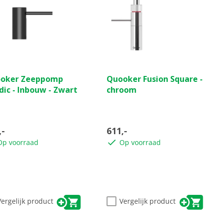
(0)
(0)
0.0
oker Zeeppomp
Quooker Fusion Square -
van
dic - Inbouw - Zwart
chroom
de
5
ren.
sterren.
,-
611,-
Op voorraad
Op voorraad
Vergelijk product
Vergelijk product