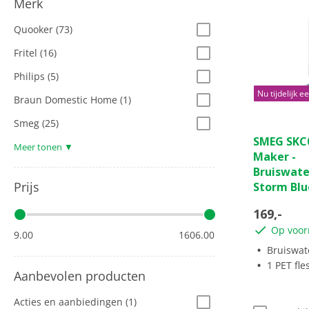
Merk
Quooker
(73)
Fritel
(16)
Philips
(5)
Nu tijdelijk ee
Braun Domestic Home
(1)
Smeg
(25)
0.0
SMEG SKC
van
Meer tonen ▼
Maker -
de
Bruiswate
5
Prijs
Storm Blu
sterren.
169,-
Op voor
9.00
1606.00
Bruiswat
1 PET fle
Aanbevolen producten
Acties en aanbiedingen
(1)