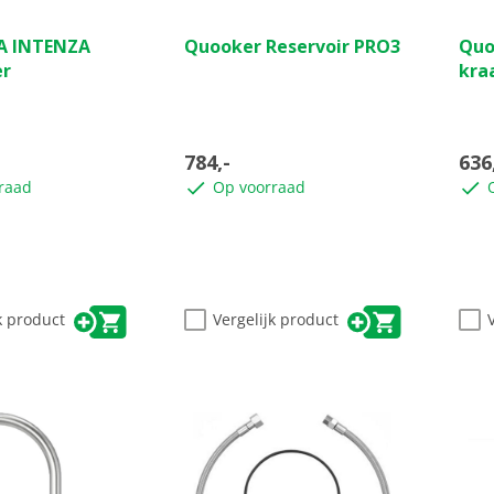
(0)
(0)
0.0
0.0
TA INTENZA
Quooker Reservoir PRO3
Quo
van
van
er
kra
de
de
5
5
sterren.
ster
784,-
636
raad
Op voorraad
k product
Vergelijk product