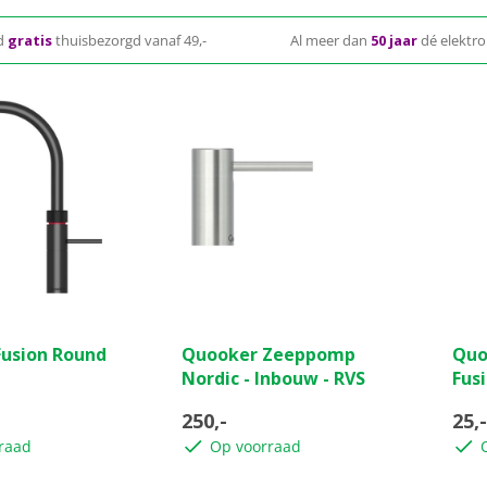
d
gratis
thuisbezorgd vanaf 49,-
Al meer dan
50 jaar
dé elektro
(0)
(0)
0.0
0.0
usion Round
Quooker Zeeppomp
Quo
van
van
Nordic - Inbouw - RVS
Fus
de
de
5
5
250,-
25,-
sterren.
ster
raad
Op voorraad