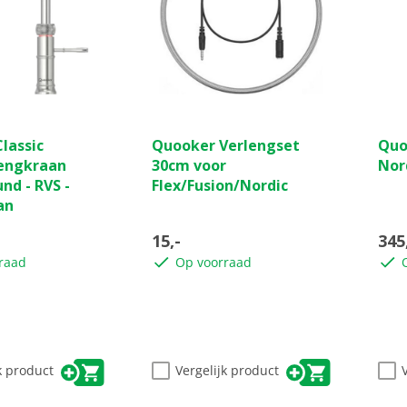
(0)
(0)
0.0
0.0
lassic
Quooker Verlengset
Quo
van
van
engkraan
30cm voor
Nor
de
de
nd - RVS -
Flex/Fusion/Nordic
5
5
an
sterren.
ster
15,-
345
raad
Op voorraad
k product
Vergelijk product