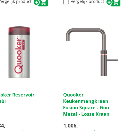
Vergelijk product
Vergelijk product
(0)
(0)
0.0
oker Reservoir
Quooker
van
bi
Keukenmengkraan
de
Fusion Square - Gun
5
Metal - Losse Kraan
ren.
sterren.
84,-
1.006,-