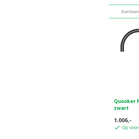
Standaar
0.0
Quooker F
van
zwart
de
5
1.006,-
sterren.
Op voor