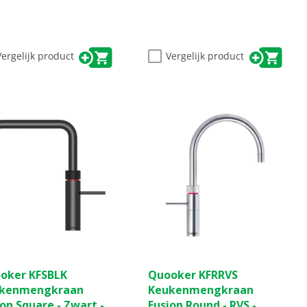
Vergelijk product
Vergelijk product
(0)
(0)
0.0
oker KFSBLK
Quooker KFRRVS
van
kenmengkraan
Keukenmengkraan
de
on Square - Zwart -
Fusion Round - RVS -