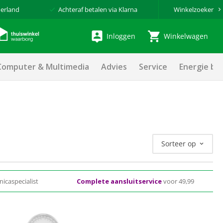
erland
Achteraf betalen via Klarna
Winkelzoeker
Inloggen
Winkelwagen
Computer & Multimedia
Advies
Service
Energie be
Sorteer op
nicaspecialist
Complete aansluitservice
voor 49,99