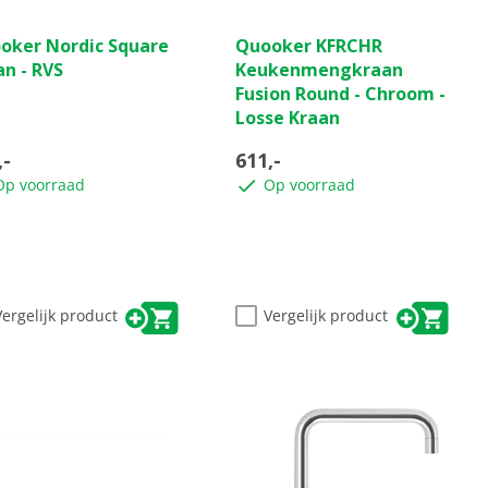
(0)
(0)
0.0
oker Nordic Square
Quooker KFRCHR
van
an - RVS
Keukenmengkraan
de
Fusion Round - Chroom -
5
Losse Kraan
ren.
sterren.
,-
611,-
Op voorraad
Op voorraad
Vergelijk product
Vergelijk product