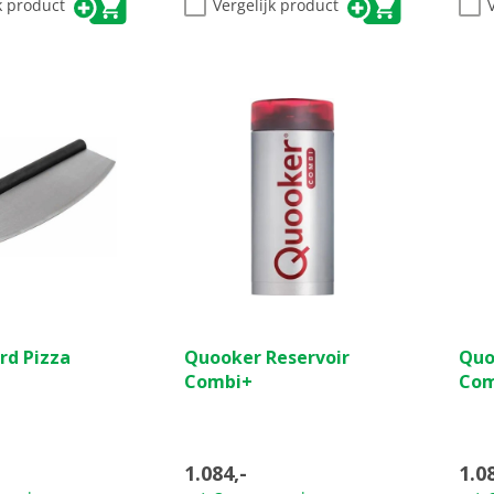
k product
Vergelijk product
(0)
(0)
0.0
0.0
rd Pizza
Quooker Reservoir
Quo
van
van
Combi+
Com
de
de
5
5
sterren.
ster
1.084,-
1.0