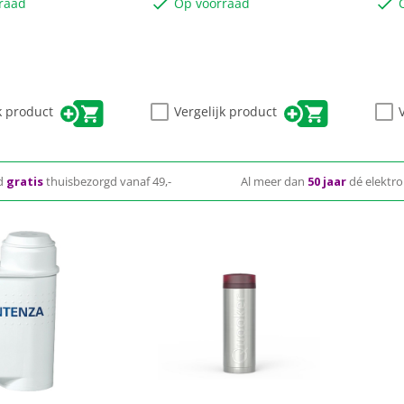
raad
Op voorraad
k product
Vergelijk product
d
gratis
thuisbezorgd vanaf 49,-
Al meer dan
50 jaar
dé elektro