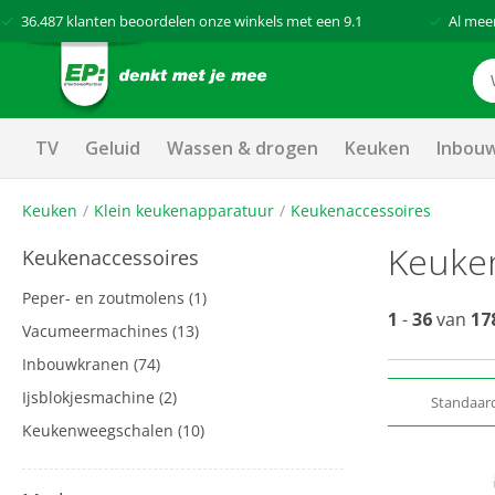
36.487
klanten beoordelen onze winkels met een
9.1
Al mee
TV
Geluid
Wassen & drogen
Keuken
Inbou
Keuken
Klein keukenapparatuur
Keukenaccessoires
Keuke
Keukenaccessoires
Peper- en zoutmolens
(1)
1
-
36
van
17
Vacumeermachines
(13)
Inbouwkranen
(74)
Ijsblokjesmachine
(2)
Standaar
Keukenweegschalen
(10)