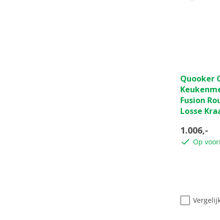
0.0
Quooker C
van
Keukenm
de
Fusion Rou
5
Losse Kra
sterren.
1.006,-
Op voor
Vergelij