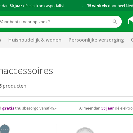
r dan
50 jaar
dé elektronicaspecialist
75 winkels
door heel Ned
w
Huishoudelijk & wonen
Persoonlijke verzorging
naccessoires
8
producten
d
gratis
thuisbezorgd vanaf 49,-
Al meer dan
50 jaar
dé elektro