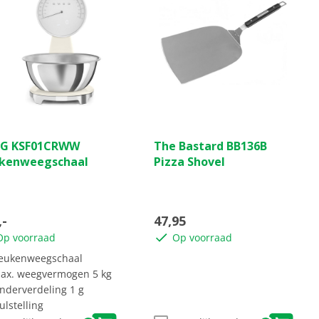
(0)
(0)
0.0
G KSF01CRWW
The Bastard BB136B
van
kenweegschaal
Pizza Shovel
de
5
ren.
sterren.
,-
47,95
Op voorraad
Op voorraad
eukenweegschaal
ax. weegvermogen 5 kg
nderverdeling 1 g
ulstelling