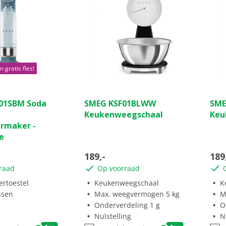
n gratis fles!
(0)
(0)
0.0
0.0
01SBM Soda
SMEG KSF01BLWW
SME
van
van
Keukenweegschaal
Keu
de
de
rmaker -
5
5
e
sterren.
ster
189,-
189
raad
Op voorraad
ertoestel
Keukenweegschaal
K
ssen
Max. weegvermogen 5 kg
M
Onderverdeling 1 g
O
Nulstelling
N