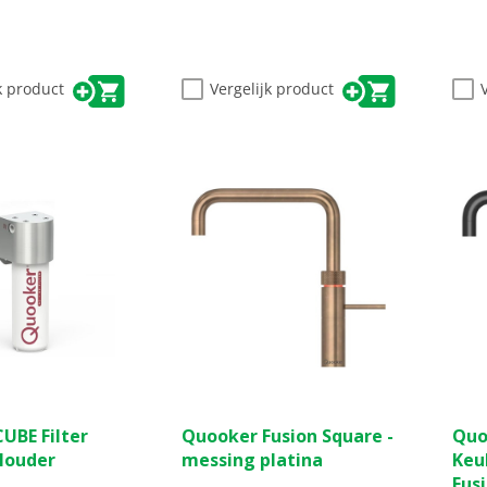
k product
Vergelijk product
(0)
(0)
0.0
0.0
UBE Filter
Quooker Fusion Square -
Quo
van
van
 Houder
messing platina
Keu
de
de
Fusi