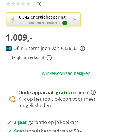
(0)
Geen
scorewaarde
Dezelfde
Met
€ 342
energiebesparing
paginalink.
deze
Aantal efficiëntere modellen
1
knop
1.009,-
opent
Youreko’s
tool
Of in 3 termijnen van €336,33
voor
Tijdelijk uitverkocht
energiebesparing.
Winkelvoorraad bekijken
Oude apparaat
gratis
retour?
Klik op het tooltip-icoon voor meer
mogelijkheden
2 jaar
garantie op je koelkast
Gratis
thuisbezorgd vanaf 50,-