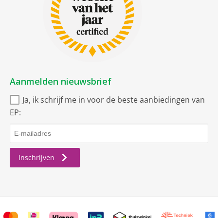
Netto afmetingen
netto breedte
54 cm
netto hoogte
177 cm
netto gewicht
61 kg
netto diepte
54.5 cm
Aanmelden nieuwsbrief
Uitrusting
Ja, ik schrijf me in voor de beste aanbiedingen van
EP:
Glasplateaus
4
Groentelade(n)
1
Automatisch
Inschrijven
ontdooisysteem
koelgedeelte
Koeling door luchtcirculatie
Flessenplateau/rek (liggend)