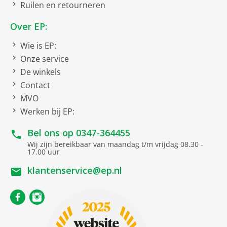
Ruilen en retourneren
koelgedeelte(s
Over EP:
Gezamenlijke netto inhoud
Wie is EP:
Gezamenlijke inhoud
262l
Onze service
koelen en vriezen
De winkels
Contact
Kenmerken koelzone
MVO
Werken bij EP:
Inhoud koelgedeelte
193 l
Bel ons op
0347-364455
Kenmerken vrieszone
Wij zijn bereikbaar van maandag t/m vrijdag 08.30 -
17.00 uur
Lade
3
klantenservice@ep.nl
legvlakken
2
Inhoud vriesgedeelte
69 l
NoFrost