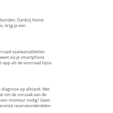
 verbonden. Dankzij Home
, krijg je een
orraad vaatwastabletten
e weet via je smartphone
ct-app als de voorraad bijna
k diagnose op afstand. Met
at om de oorzaak van de
an een monteur nodig? Geen
vereiste reserveonderdelen