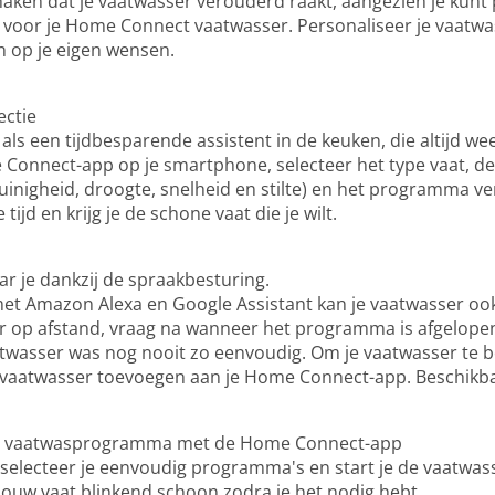
maken dat je vaatwasser verouderd raakt, aangezien je kunt 
or je Home Connect vaatwasser. Personaliseer je vaatwa
 op je eigen wensen.
ctie
als een tijdbesparende assistent in de keuken, die altijd 
 Connect-app op je smartphone, selecteer het type vaat, de 
inigheid, droogte, snelheid en stilte) en het programma ve
ijd en krijg je de schone vaat die je wilt.
ar je dankzij de spraakbesturing.
et Amazon Alexa en Google Assistant kan je vaatwasser o
er op afstand, vraag na wanneer het programma is afgelope
aatwasser was nog nooit zo eenvoudig. Om je vaatwasser te
 vaatwasser toevoegen aan je Home Connect-app. Beschikba
iste vaatwasprogramma met de Home Connect-app
lecteer je eenvoudig programma's en start je de vaatwass
 jouw vaat blinkend schoon zodra je het nodig hebt.