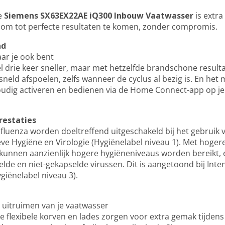
e
Siemens SX63EX22AE iQ300 Inbouw Vaatwasser
is extra
om tot perfecte resultaten te komen, zonder compromis.
nd
ar je ook bent
l drie keer sneller, maar met hetzelfde brandschone resulta
ersneld afspoelen, zelfs wanneer de cyclus al bezig is. En he
udig activeren en bedienen via de Home Connect-app op je
restaties
fluenza worden doeltreffend uitgeschakeld bij het gebruik 
ieve Hygiëne en Virologie (Hygiënelabel niveau 1). Met hoger
nnen aanzienlijk hogere hygiëneniveaus worden bereikt, e
selde en niet-gekapselde virussen. Dit is aangetoond bij Int
iënelabel niveau 3).
en uitruimen van je vaatwasser
we flexibele korven en lades zorgen voor extra gemak tijdens