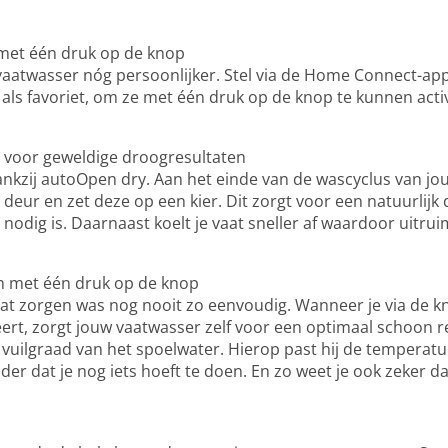
n met één druk op de knop
vaatwasser nóg persoonlijker. Stel via de Home Connect-a
in als favoriet, om ze met één druk op de knop te kunnen acti
voor geweldige droogresultaten
 dankzij autoOpen dry. Aan het einde van de wascyclus van 
deur en zet deze op een kier. Dit zorgt voor een natuurlijk
 nodig is. Daarnaast koelt je vaat sneller af waardoor uitru
n met één druk op de knop
at zorgen was nog nooit zo eenvoudig. Wanneer je via de 
t, zorgt jouw vaatwasser zelf voor een optimaal schoon re
vuilgraad van het spoelwater. Hierop past hij de temperat
er dat je nog iets hoeft te doen. En zo weet je ook zeker dat