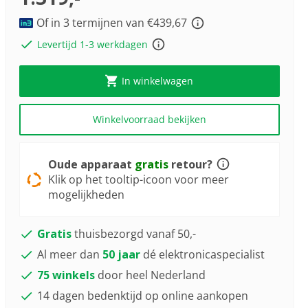
3
Youreko’s
Reviews.
tool
Of in 3 termijnen van €439,67
Dezelfde
paginalink.
voor
Levertijd 1-3 werkdagen
energiebesparing.
In winkelwagen
Winkelvoorraad bekijken
Oude apparaat
gratis
retour?
Klik op het tooltip-icoon voor meer
mogelijkheden
Gratis
thuisbezorgd vanaf 50,-
Al meer dan
50 jaar
dé elektronicaspecialist
75 winkels
door heel Nederland
14 dagen bedenktijd op online aankopen