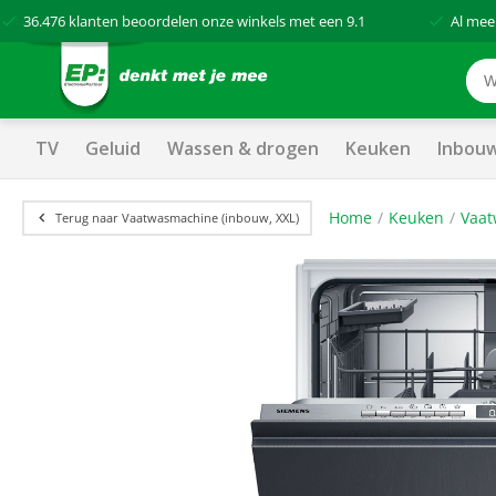
36.476
klanten beoordelen onze winkels met een
9.1
Al mee
TV
Geluid
Wassen & drogen
Keuken
Inbou
Home
Keuken
Vaat
Terug naar Vaatwasmachine (inbouw, XXL)