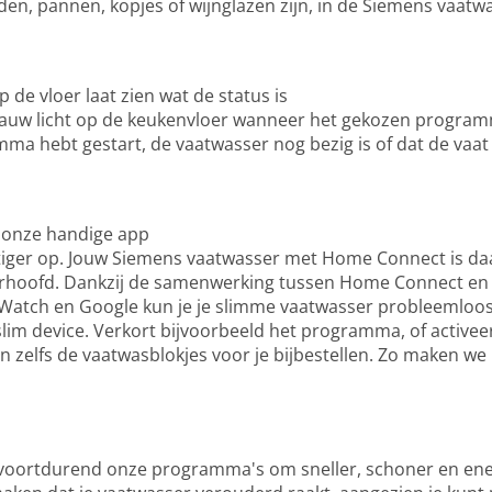
en, pannen, kopjes of wijnglazen zijn, in de Siemens vaatw
p de vloer laat zien wat de status is
blauw licht op de keukenvloer wanneer het gekozen programm
mma hebt gestart, de vaatwasser nog bezig is of dat de vaa
t onze handige app
stiger op. Jouw Siemens vaatwasser met Home Connect is d
erhoofd. Dankzij de samenwerking tussen Home Connect en 
 Watch en Google kun je je slimme vaatwasser probleemloo
im device. Verkort bijvoorbeeld het programma, of activeer
 zelfs de vaatwasblokjes voor je bijbestellen. Zo maken we
voortdurend onze programma's om sneller, schoner en ener