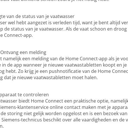
te van de status van je vaatwasser
sser wel hebt aangezet is verleden tijd, want je bent altijd
op de status van je vaatwasser. Als de vaat schoon en droog is
me Connect-app.
? Ontvang een melding
jgt namelijk een melding van de Home Connect-app als je vo
ie in de app wanneer je nieuwe vaatwastabletten koopt en j
 nog hebt. Zo krijg je een pushnotificatie van de Home Conne
ng dat je nieuwe vaatwastabletten moet halen.
pparaat te controleren
atwasser biedt Home Connect een praktische optie, namelij
iemens-klantenservice online contact maken met je appara
n de storing niet gelijk worden opgelost en is een bezoek v
 Siemens-technicus beschikt over alle vaardigheden en de 
n.