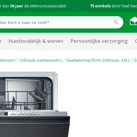
r dan
50 jaar
dé elektronicaspecialist
75 winkels
door heel Ne
w
Huishoudelijk & wonen
Persoonlijke verzorging
wassers
Inbouw vaatwassers
Vaatwasmachine (inbouw, XXL)
S