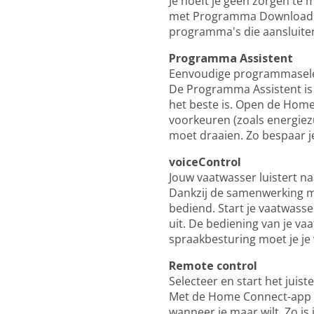
Je hoeft je geen zorgen te 
met Programma Download vo
programma's die aansluiten
Programma Assistent
Eenvoudige programmasele
De Programma Assistent is 
het beste is. Open de Home
voorkeuren (zoals energiezu
moet draaien. Zo bespaar je t
voiceControl
Jouw vaatwasser luistert na
Dankzij de samenwerking m
bediend. Start je vaatwass
uit. De bediening van je v
spraakbesturing moet je je
Remote control
Selecteer en start het ju
Met de Home Connect-app se
wanneer je maar wilt. Zo is