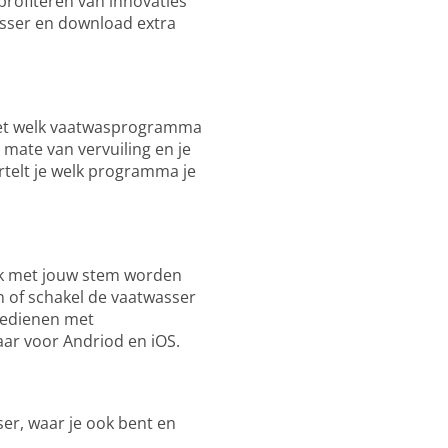
profiteren van innovaties
sser en download extra
weet welk vaatwasprogramma
mate van vervuiling en je
rtelt je welk programma je
ok met jouw stem worden
n of schakel de vaatwasser
 bedienen met
ar voor Andriod en iOS.
er, waar je ook bent en