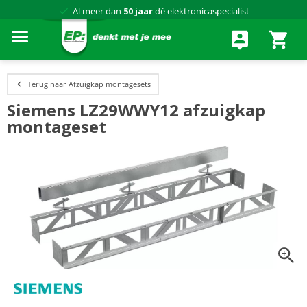
Al meer dan
50 jaar
dé elektronicaspecialist
75 winkels
door heel Nederland
Achteraf betalen via Klarna
Terug naar Afzuigkap montagesets
Siemens LZ29WWY12 afzuigkap
montageset