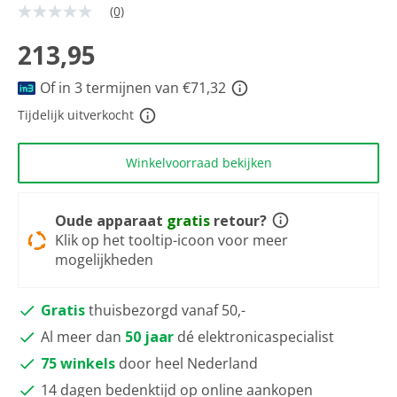
(0)
Geen
scorewaarde
Dezelfde
213,95
paginalink.
Of in 3 termijnen van €71,32
Tijdelijk uitverkocht
Winkelvoorraad bekijken
Oude apparaat
gratis
retour?
Klik op het tooltip-icoon voor meer
mogelijkheden
Gratis
thuisbezorgd vanaf 50,-
Al meer dan
50 jaar
dé elektronicaspecialist
75 winkels
door heel Nederland
14 dagen bedenktijd op online aankopen