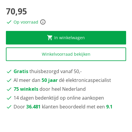
scorewaarde
Dezelfde
70,95
paginalink.
Op voorraad
In winkelwagen
Winkelvoorraad bekijken
Gratis
thuisbezorgd vanaf 50,-
Al meer dan
50 jaar
dé elektronicaspecialist
75 winkels
door heel Nederland
14 dagen bedenktijd op online aankopen
Door
36.481
klanten beoordeeld met een
9.1