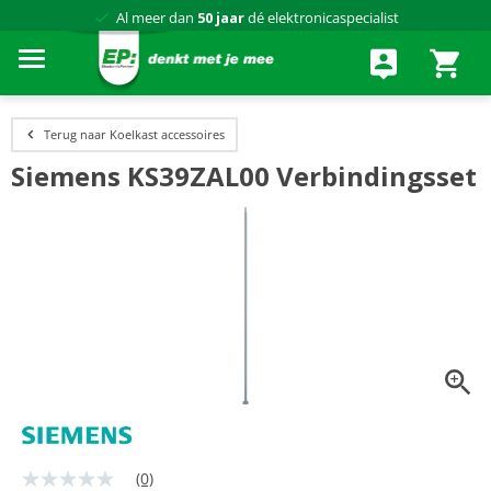
Al meer dan
50 jaar
dé elektronicaspecialist
75 winkels
door heel Nederland
Achteraf betalen via Klarna
Terug naar Koelkast accessoires
Siemens KS39ZAL00 Verbindingsset
(0)
Geen