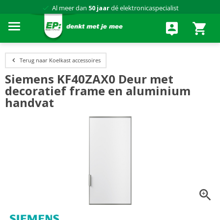
Al meer dan
50 jaar
dé elektronicaspecialist
75 winkels
door heel Nederland
Achteraf betalen via Klarna
Terug naar Koelkast accessoires
Siemens KF40ZAX0 Deur met
decoratief frame en aluminium
handvat