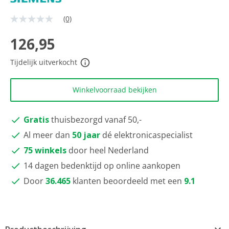
(0)
Geen
scorewaarde
Dezelfde
126,95
paginalink.
Tijdelijk uitverkocht
Winkelvoorraad bekijken
Gratis
thuisbezorgd vanaf 50,-
Al meer dan
50 jaar
dé elektronicaspecialist
75 winkels
door heel Nederland
14 dagen bedenktijd op online aankopen
Door
36.465
klanten beoordeeld met een
9.1