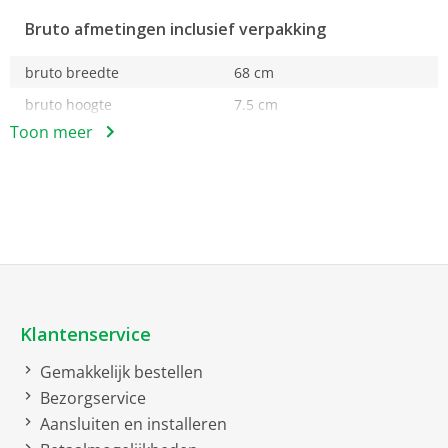
Bruto afmetingen inclusief verpakking
bruto breedte
68 cm
bruto hoogte
7.5 cm
Toon meer
bruto diepte
132 cm
bruto gewicht
11.56 kg
Netto afmetingen
netto breedte
59.2 cm
netto hoogte
123.4 cm
netto gewicht
1.048 kg
Klantenservice
Gemakkelijk bestellen
Optionele toebehoren
Bezorgservice
Frontbekleding voor
Aansluiten en installeren
koel-/vriesapparatuur