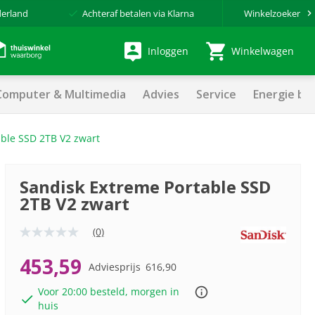
derland
Achteraf betalen via Klarna
Winkelzoeker
Inloggen
Winkelwagen
Computer & Multimedia
Advies
Service
Energie be
able SSD 2TB V2 zwart
Sandisk Extreme Portable SSD
2TB V2 zwart
(0)
Geen
scorewaarde
Dezelfde
453,59
Adviesprijs
616,90
paginalink.
Voor 20:00 besteld, morgen in
huis