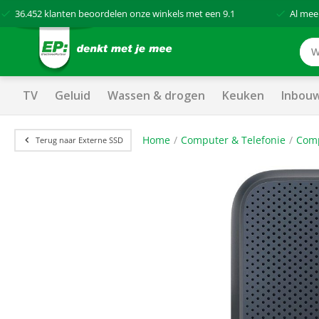
36.452
klanten beoordelen onze winkels met een
9.1
Al mee
TV
Geluid
Wassen & drogen
Keuken
Inbou
Home
Computer & Telefonie
Com
Terug naar Externe SSD