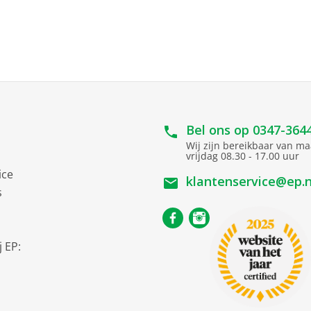
10.6 cm
0.115 kg
cht)
Bel ons op
0347-364
Wij zijn bereikbaar van m
vrijdag 08.30 - 17.00 uur
6.35 cm
ice
klantenservice@ep.n
2.5
s
2 TB
tot 1050 MB/sec
 EP:
tot 1000 MB/seconde