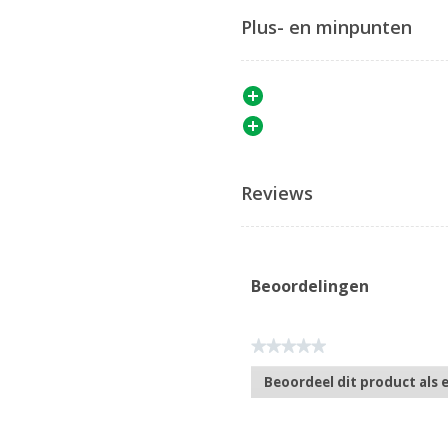
Plus- en minpunten
Reviews
Beoordelingen
★★★★★
Geen
Beoordeel dit product als 
scorewaarde
.
Met
deze