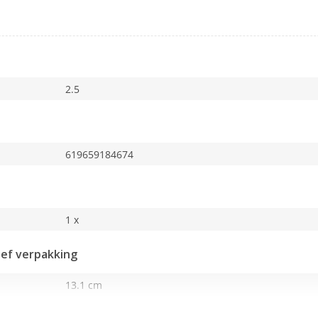
2.5
619659184674
1 x
ief verpakking
13.1 cm
3.4 cm