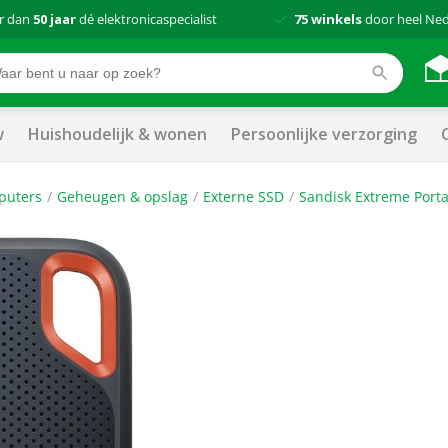
r dan
50 jaar
dé elektronicaspecialist
75 winkels
door heel Ne
w
Huishoudelijk & wonen
Persoonlijke verzorging
puters
Geheugen & opslag
Externe SSD
Sandisk Extreme Port