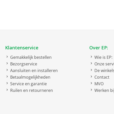
bruto diepte
bruto gewicht
Extra
IP55 (stofvrij en spuitwaterdi
Klantenservice
Over EP:
Kenmerken
Gemakkelijk bestellen
Wie is EP:
(# cm)
Bezorgservice
Onze serv
Inch
Aansluiten en installeren
De winkel
Betaalmogelijkheden
Contact
Capaciteit
Service en garantie
MVO
Leessnelheid
Ruilen en retourneren
Werken bij
Schrijfsnelheid
Netto afmetingen