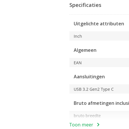
actie
Specificaties
opent
u
een
Uitgelichte attributen
modaal
dialoogvenster.
Inch
Algemeen
EAN
Aansluitingen
USB 3.2 Gen2 Type C
Bruto afmetingen inclus
bruto breedte
Toon meer
bruto hoogte