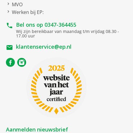
Dit strijkijzer werkt met gewoon kraanwater. Calc Clean
MVO
is een ingebouwde reinigingsfunctie voor het
Automatische
Werken bij EP:
uitschakeling
verwijderen van kalkaanslag en het behouden van
optimale prestaties.
Bel ons op
0347-364455
Snoer
1.9 meter
Wij zijn bereikbaar van maandag t/m vrijdag 08.30 -
17.00 uur
Netto afmetingen
klantenservice@ep.nl
netto breedte
12.1 cm
netto hoogte
14.3 cm
netto diepte
29 cm
netto gewicht
1.2 kg
Soort
Stoomstrijkijzer
Aanmelden nieuwsbrief