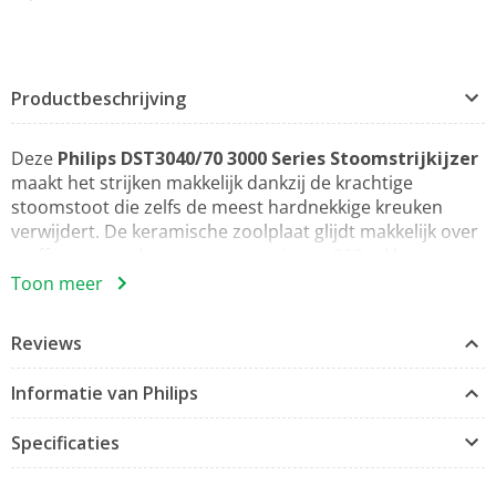
Productbeschrijving
Deze
Philips DST3040/70 3000 Series Stoomstrijkijzer
maakt het strijken makkelijk dankzij de krachtige
stoomstoot die zelfs de meest hardnekkige kreuken
verwijdert. De keramische zoolplaat glijdt makkelijk over
stoffen en met het waterreservoir van 300 ml kunt u
kleinere hoeveelheden strijken zonder bijvullen.
Toon meer
Continue stoomproductie tot 40 g/min voor
Reviews
consistente prestaties
Sterke en consistente stoomproductie om kreuken
Informatie van Philips
sneller te verwijderen.
Stoomstoot tot 200 gram voor extra kracht
Specificaties
De krachtige stoomstoot levert extra vermogen om
dieper in de stof door te dringen en de hardnekkige