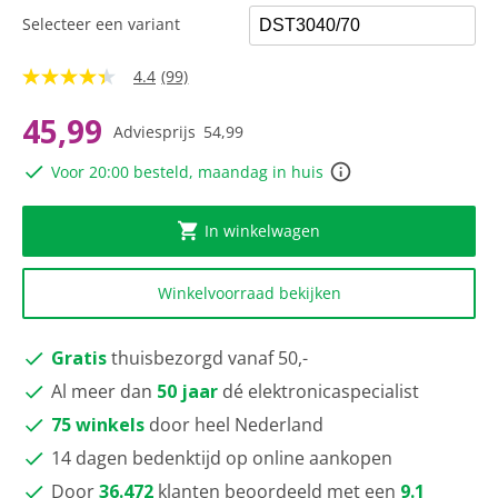
Selecteer een variant
4.4
(99)
4.4
van
5
45,99
Adviesprijs
54,99
sterren,
gemiddelde
Voor 20:00 besteld, maandag in huis
scorewaarde.
Read
99
Reviews.
In winkelwagen
Dezelfde
paginalink.
Winkelvoorraad bekijken
Gratis
thuisbezorgd vanaf 50,-
Al meer dan
50 jaar
dé elektronicaspecialist
75 winkels
door heel Nederland
14 dagen bedenktijd op online aankopen
Door
36.472
klanten beoordeeld met een
9.1