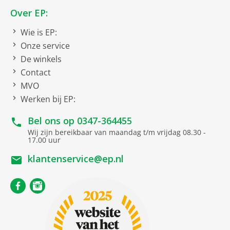
Over EP:
Soort
Wie is EP:
Onze service
Epilator
De winkels
Nat/droog gebruik
Contact
MVO
Stroomafname
Werken bij EP:
Bel ons op
0347-364455
Gebruiksduur
tot 60 minuten
Wij zijn bereikbaar van maandag t/m vrijdag 08.30 -
Oplaadtijd
ca. 3 uur
17.00 uur
Li-Ion accu
klantenservice@ep.nl
Toebehoren
Tas/etui
USB-A Kabel