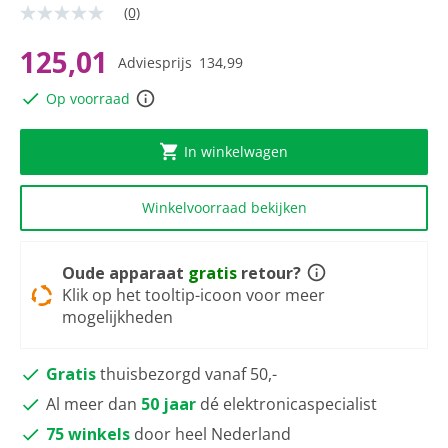
(0)
Geen
scorewaarde
Dezelfde
125,01
Adviesprijs
134,99
paginalink.
Op voorraad
In winkelwagen
Winkelvoorraad bekijken
Oude apparaat
gratis
retour?
Klik op het tooltip-icoon voor meer
mogelijkheden
Gratis
thuisbezorgd vanaf 50,-
Al meer dan
50 jaar
dé elektronicaspecialist
75 winkels
door heel Nederland