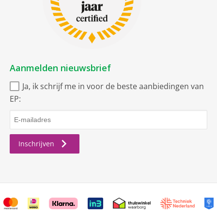
Lichaamsscrub borstel
Uitrusting
Trimmer opzestuk
Aanmelden nieuwsbrief
Ladyshave opzetstuk
Ja, ik schrijf me in voor de beste aanbiedingen van
EP:
Uitvoering
Onder de douche te
gebruiken
Inschrijven