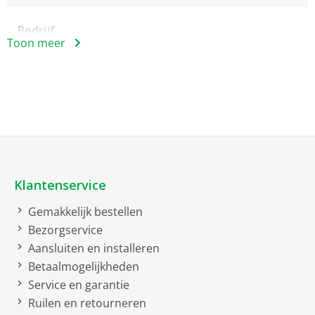
Bedrijf
Toon meer
Accuvoeding
Bruto afmetingen inclusief verpakking
bruto breedte
18 cm
bruto hoogte
7 cm
bruto diepte
21 cm
Klantenservice
bruto gewicht
0.3 kg
Gemakkelijk bestellen
Bezorgservice
Kenmerken
Aansluiten en installeren
Pincetsysttem
32-
Betaalmogelijkheden
Service en garantie
Ingebouwd lampje
Ruilen en retourneren
2 snelheden