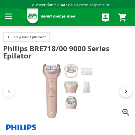
Al meer dan
50 jaar
dé elektronicaspecialist
75 winkels
door heel Nederland
Achteraf betalen via Klarna
Terug naar Epilatoren
Philips BRE718/00 9000 Series
Epilator