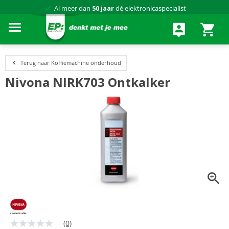
Al meer dan
50 jaar
dé elektronicaspecialist
75 winkels
door heel Nederland
Achteraf betalen via Klarna
Terug naar Koffiemachine onderhoud
Nivona NIRK703 Ontkalker
(0)
Geen