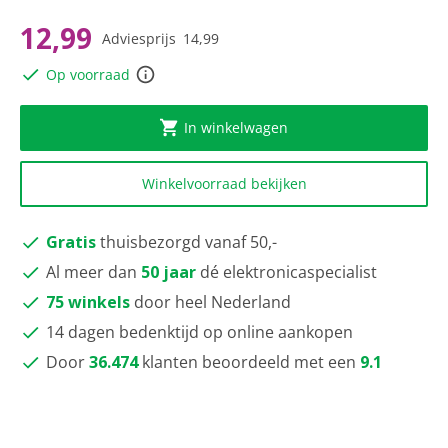
scorewaarde
Dezelfde
12,99
Adviesprijs
14,99
paginalink.
Op voorraad
In winkelwagen
Winkelvoorraad bekijken
Gratis
thuisbezorgd vanaf 50,-
Al meer dan
50 jaar
dé elektronicaspecialist
75 winkels
door heel Nederland
14 dagen bedenktijd op online aankopen
Door
36.474
klanten beoordeeld met een
9.1