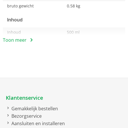
bruto gewicht
0.58 kg
Inhoud
Inhoud
500 ml
Toon meer
Netto afmetingen
netto gewicht
0.25 kg
Soort
Ontkalker voor
koffie-/espressomachines
Klantenservice
Gemakkelijk bestellen
Bezorgservice
Aansluiten en installeren