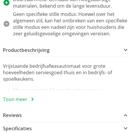
materialen, bekend om de lange levensduur.
Geen specifieke stille modus: Hoewel over het
algemeen stil, kan het ontbreken van een specifieke
stille modus een nadeel zijn voor huishoudens die
zeer geluidsgevoelige omgevingen vereisen.
Productbeschrijving
Vrijstaande bedrijfsafwasautomaat voor grote
hoeveelheden serviesgoed thuis en in bedrijfs- of
spoelkeukens.
Afwascapaciteit: 13 standaardcouverts in
slechts 17 min.[2]
Toon meer
Alles volledig droog – AutoOpen-
droogondersteuning–
Reviews
Intuïtieve bediening door het overzichtelijke
bedieningspaneel
Specificaties