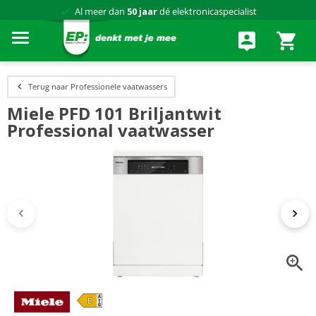
Al meer dan
50 jaar
dé elektronicaspecialist
75 winkels
door heel Nederland
Achteraf betalen via Klarna
Terug naar Professionele vaatwassers
Miele PFD 101 Briljantwit
Professional vaatwasser