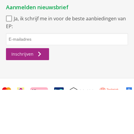
Aanmelden nieuwsbrief
Kunststof
Ja, ik schrijf me in voor de beste aanbiedingen van
Kort
EP:
Universeel
Voorspoelen
Inschrijven
Koud/voorspoelen
Soort
Vaatwasser
Industrieel gebruik
Algemene voorwaarden
Privacy
Cookiebeleid
Uitrusting
© Copyright 2026 ElectronicPartner Nederland BV.
AutoOpen