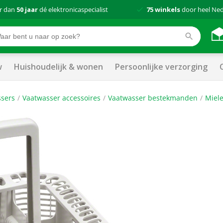
r dan
50 jaar
dé elektronicaspecialist
75 winkels
door heel Ne
w
Huishoudelijk & wonen
Persoonlijke verzorging
sers
Vaatwasser accessoires
Vaatwasser bestekmanden
Miele