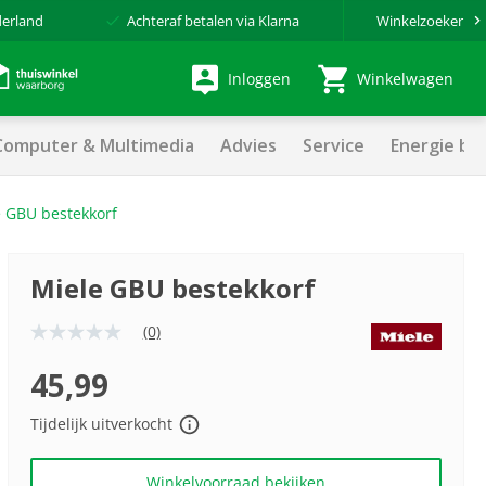
derland
Achteraf betalen via Klarna
Winkelzoeker
Inloggen
Winkelwagen
Computer & Multimedia
Advies
Service
Energie be
 GBU bestekkorf
Miele GBU bestekkorf
(0)
Geen
scorewaarde
Dezelfde
45,99
paginalink.
Tijdelijk uitverkocht
Winkelvoorraad bekijken