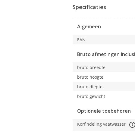
actie
Specificaties
opent
u
een
Algemeen
modaal
dialoogvenster.
EAN
Bruto afmetingen inclus
bruto breedte
bruto hoogte
bruto diepte
bruto gewicht
Optionele toebehoren
Korfindeling vaatwasser