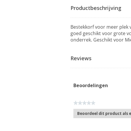
Productbeschrijving
Bestekkorf voor meer plek v
goed geschikt voor grote vo
onderrek. Geschikt voor Mi
Reviews
Beoordelingen
★★★★★
Geen
Beoordeel dit product als 
scorewaarde
.
Met
deze