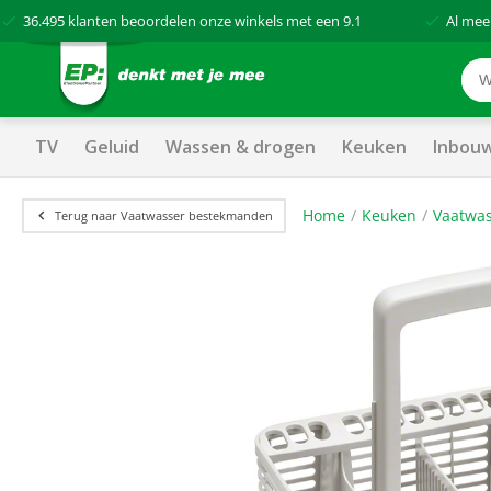
36.495
klanten beoordelen onze winkels met een
9.1
Al mee
TV
Geluid
Wassen & drogen
Keuken
Inbou
Home
Keuken
Vaatwas
Terug naar Vaatwasser bestekmanden