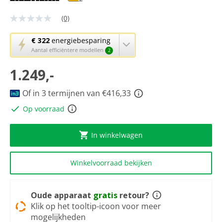
(0)
Geen
scorewaarde
Dezelfde
Met
€ 322
energiebesparing
paginalink.
deze
Aantal efficiëntere modellen
2
knop
1.249,-
opent
Youreko’s
tool
Of in 3 termijnen van €416,33
voor
Op voorraad
energiebesparing.
In winkelwagen
Winkelvoorraad bekijken
Oude apparaat
gratis
retour?
Klik op het tooltip-icoon voor meer
mogelijkheden