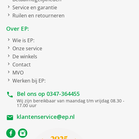
koelkast controleren.
Service en garantie
Ruimte voor bakplaat
Sleepdeur montage
Ruilen en retourneren
Wilt u uw zelfgebakken vruchtencake vers houden? Of
Vriesgedeelte onder
een voorbereide pizza die pas later in de oven moet?
Over EP:
Schuif gewoon uw bakplaat in uw Liebherr – deze biedt u
voldoende ruimte om de bakplaat op te bergen. Erg
Wie is EP:
Draairichting deur
praktisch: U kunt de bakplaat er in- en uitschuiven, als
Onze service
de deur 90° is geopend.
Verwisselbare
De winkels
deurophanging
Contact
Draairichting deur rechts
MVO
Werken bij EP:
EU21 EU-label koelapparatuur 2019/2016
Bel ons op
0347-364455
Wij zijn bereikbaar van maandag t/m vrijdag 08.30 -
Energie-efficiëntieklasse
Energieklasse E
17.00 uur
Energieverbruik
228 kWh/jaar
klantenservice@ep.nl
Totale inhoud vriesvakken
81 liter
Geluidsniveau
34 dB