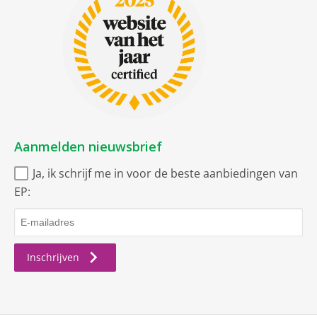
Geluidsniveauklasse
B
Totale inhoud
183 liter
koelgedeelte(s
Gezamenlijke netto inhoud
Gezamenlijke inhoud
264l
koelen en vriezen
Aanmelden nieuwsbrief
Go Green criteria
Ja, ik schrijf me in voor de beste aanbiedingen van
Land van herkomst
Made in Germany
EP:
Kenmerken koelzone
Inhoud koelgedeelte
183 l
Inschrijven
Kenmerken vrieszone
Lade
3