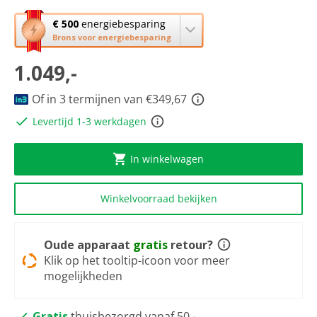
scorewaarde
Dezelfde
Met
€ 500
energiebesparing
paginalink.
deze
Brons voor energiebesparing
knop
1.049,-
opent
Youreko’s
tool
Of in 3 termijnen van €349,67
voor
Levertijd 1-3 werkdagen
energiebesparing.
In winkelwagen
Winkelvoorraad bekijken
Oude apparaat
gratis
retour?
Klik op het tooltip-icoon voor meer
mogelijkheden
Gratis
thuisbezorgd vanaf 50,-