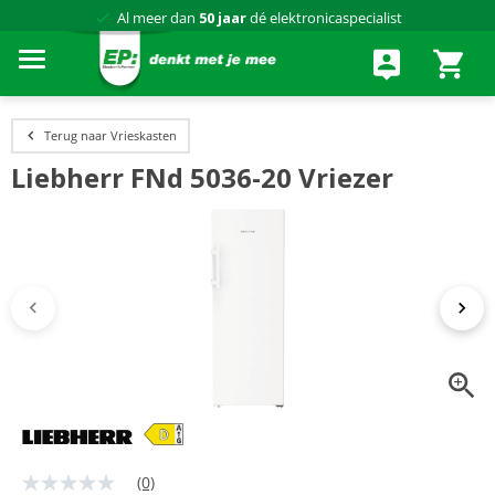
Al meer dan
50 jaar
dé elektronicaspecialist
75 winkels
door heel Nederland
Achteraf betalen via Klarna
Terug naar Vrieskasten
Liebherr FNd 5036-20 Vriezer
(0)
Geen