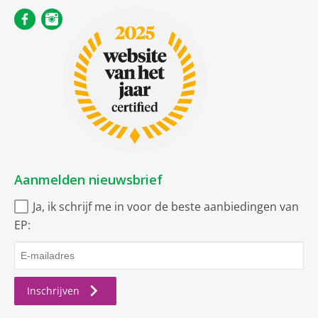
Smart Home
Via app ondersteunde
gegevensoverdracht
Soort
Vrieskast vrijstaand
Uitvoering algemeen
Aanmelden nieuwsbrief
Geschikt voor Smart Home
Ja, ik schrijf me in voor de beste aanbiedingen van
toepassingen
EP:
Thuisnetwerk
Smart Device mogelijk dmv
optionele SmartDeviceBox
Geschikt voor onverwarmde
15 graden
ruimte tot minus
Inschrijven
VarioSpace