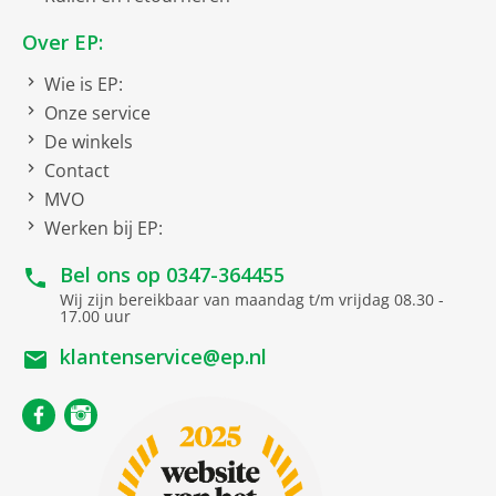
deurophanging
Geïntegreerde greep
Over EP:
Draairichting deur rechts
Bijzonder en functioneel: dankzij de verticaal
doorlopende en ergonomisch gepositioneerde
Wie is EP:
EU21 EU-label koelapparatuur 2019/2016
geïntegreerde handgreep kunt u het apparaat heel
Onze service
eenvoudig openen. Bovendien zorgt het moderne en
De winkels
Energie-efficiëntieklasse
Energieklasse D
puristische design voor een perfecte integratie in uw
Contact
greeploze keuken.
Energieverbruik
188 kWh/jaar
MVO
Totale inhoud vriesvakken
239 liter
Werken bij EP:
Geluidsniveau
36 dB
Bel ons op
0347-364455
Geluidsniveauklasse
C
Wij zijn bereikbaar van maandag t/m vrijdag 08.30 -
17.00 uur
Go Green criteria
klantenservice@ep.nl
Land van herkomst
Made in Germany
Netto afmetingen
netto breedte
59.7 cm