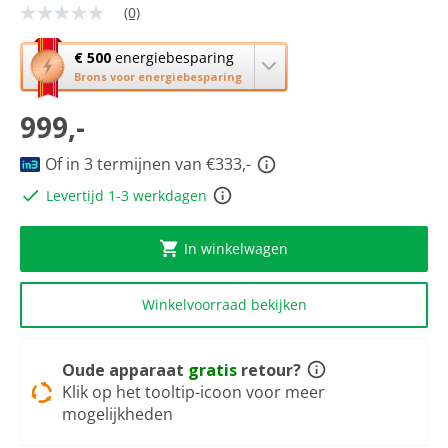
(0)
Geen
scorewaarde
Dezelfde
Met
€ 500
energiebesparing
paginalink.
deze
Brons voor energiebesparing
knop
999,-
opent
Youreko’s
tool
Of in 3 termijnen van €333,-
voor
Levertijd 1-3 werkdagen
energiebesparing.
In winkelwagen
Winkelvoorraad bekijken
Oude apparaat
gratis
retour?
Klik op het tooltip-icoon voor meer
mogelijkheden