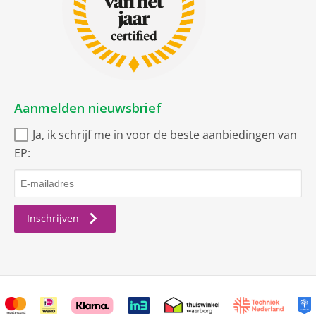
netto hoogte
165.5 cm
netto gewicht
49.7 kg
netto diepte
67.5 cm
Smart Home
Aanmelden nieuwsbrief
Via app ondersteunde
Ja, ik schrijf me in voor de beste aanbiedingen van
gegevensoverdracht
EP:
Soort
Vrieskast vrijstaand
Inschrijven
Uitvoering algemeen
Geschikt voor Smart Home
toepassingen