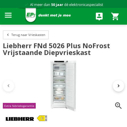
Al meer dan
50 jaar
dé elektronicaspecialist
75 winkels
door heel Nederland
Achteraf betalen via Klarna
Terug naar Vrieskasten
Liebherr FNd 5026 Plus NoFrost
Vrijstaande Diepvrieskast
Extra fabrieksgarantie