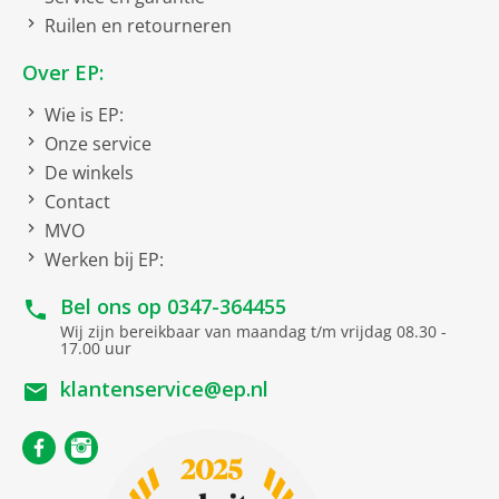
Gegevensoverdracht
Ruilen en retourneren
Wifi
Over EP:
Soort
Wie is EP:
Onze service
Actieve subwoofer
De winkels
Contact
Uitvoering
MVO
Werken bij EP:
Vermogen
220 Watt maximaal
Bel ons op
0347-364455
Wij zijn bereikbaar van maandag t/m vrijdag 08.30 -
17.00 uur
klantenservice@ep.nl