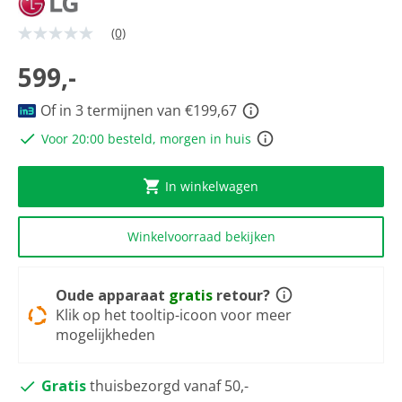
(0)
Geen
scorewaarde
Dezelfde
599,-
paginalink.
Of in 3 termijnen van €199,67
Voor 20:00 besteld, morgen in huis
In winkelwagen
Winkelvoorraad bekijken
Oude apparaat
gratis
retour?
Klik op het tooltip-icoon voor meer
mogelijkheden
Gratis
thuisbezorgd vanaf 50,-