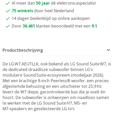
Al meer dan
50 jaar
dé elektronicaspecialist
75 winkels
door heel Nederland
14 dagen bedenktijd op online aankopen
Door
36.461
klanten beoordeeld met een
9.1
Productbeschrijving
De LG W7.AEUTLLK, ook bekend als LG Sound Suite W7, is
de dedicated draadloze subwoofer binnen LG’s
modulaire Sound Suite‑ecosysteem (modeljaar 2026).
Met een krachtige 8‑inch Peerless® woofer, een precies
afgestemde behuizing en een uitschieter tot 25,9 Hz
levert de W7 diepe, gecontroleerde bas die je voelt én
hoort. De subwoofer is ontworpen om naadloos samen
te werken met de LG Sound Suite H7, M5‑ en
M7‑speakers en geselecteerde LG‑tv’s