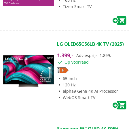
165 Hz
TV Cadeau
Tizen Smart TV
(107)
4.6
LG OLED65C56LB 4K TV (2025)
van
de
1.399,-
Adviesprijs
1.899,-
5
Op voorraad
sterren.
107
beoordelingen
65 inch
120 Hz
alpha9 Gen8 4K AI Processor
WebOS Smart TV
(0)
0.0
Samsung 55” OLED 4K S95H