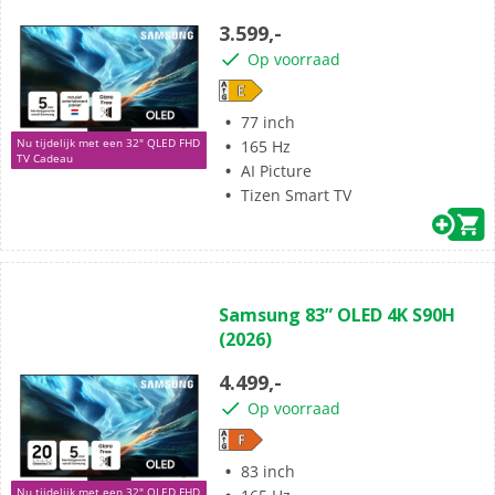
5
3.599,-
sterren.
Op voorraad
77 inch
Nu tijdelijk met een 32" QLED FHD
165 Hz
TV Cadeau
AI Picture
Tizen Smart TV
(0)
0.0
Samsung 83” OLED 4K S90H
van
(2026)
de
5
4.499,-
sterren.
Op voorraad
83 inch
Nu tijdelijk met een 32" QLED FHD