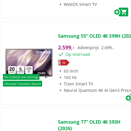
WebOS Smart TV
(0)
0.0
Samsung 55” OLED 4K S99H (202
van
de
2.599,-
Adviesprijs
2.699,-
5
Op voorraad
sterren.
65 inch
165 Hz
Nu tijdelijk veel korting!
Tizen Smart TV
Ultimate Tweakers Award
Neural Quantum 4K AI Gen3 Proc
(0)
0.0
Samsung 77” OLED 4K S93H
van
(2026)
de