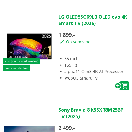
(0)
0.0
LG OLED55C69LB OLED evo 4K
van
Smart TV (2026)
de
5
1.899,-
sterren.
Op voorraad
55 inch
Nu tijdelijk veel korting!
165 Hz
Beste uit de Test
alpha11 Gen3 4K AI-Processor
WebOS Smart TV
(78)
4.8
Sony Bravia 8 K55XR8M25BP
van
TV (2025)
de
5
2.499,-
sterren.