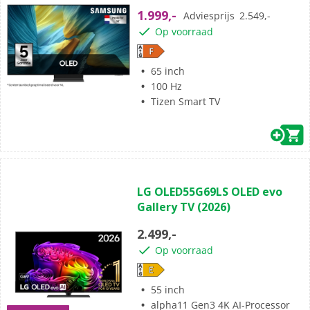
5
1.999,-
Adviesprijs
2.549,-
sterren.
Op voorraad
1178
beoordelingen
65 inch
100 Hz
Tizen Smart TV
(0)
0.0
LG OLED55G69LS OLED evo
van
Gallery TV (2026)
de
5
2.499,-
sterren.
Op voorraad
55 inch
alpha11 Gen3 4K AI-Processor