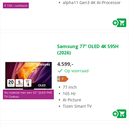
alpha11 Gen3 4K AI-Processor
€ 150,- cashback
(0)
0.0
Samsung 77” OLED 4K S95H
van
(2026)
de
5
4.599,-
sterren.
Op voorraad
77 inch
Nu tijdelijk met een 32" QLED FHD
165 Hz
TV Cadeau
AI Picture
Tizen Smart TV