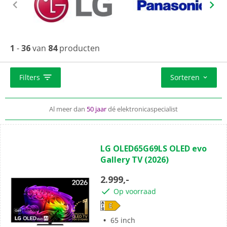
1
-
36
van
84
producten
Gratis bezorgd
en we nemen je oude TV desgewenst mee
We kunnen je nieuwe TV ook
installeren en ophangen
Filters
Sorteren
Al meer dan
50 jaar
dé elektronicaspecialist
(1)
5.0
LG OLED65G69LS OLED evo
van
Gallery TV (2026)
de
5
2.999,-
sterren.
Op voorraad
1
beoordeling
65 inch