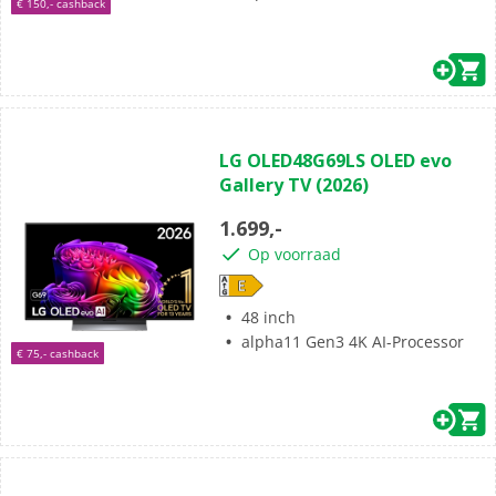
€ 150,- cashback
(0)
0.0
LG OLED48G69LS OLED evo
van
Gallery TV (2026)
de
5
1.699,-
sterren.
Op voorraad
48 inch
alpha11 Gen3 4K AI-Processor
€ 75,- cashback
(0)
0.0