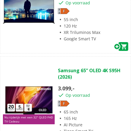
Op voorraad
78
beoordelingen
55 inch
120 Hz
XR Triluminos Max
Google Smart TV
(0)
0.0
Samsung 65” OLED 4K S95H
van
(2026)
de
5
3.099,-
sterren.
Op voorraad
65 inch
Nu tijdelijk met een 32" QLED FHD
165 Hz
TV Cadeau
AI Picture