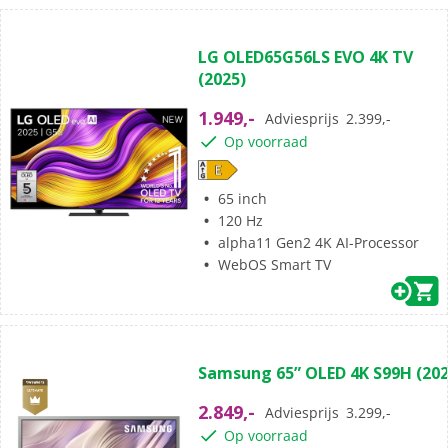
(108)
4.7
LG OLED65G56LS EVO 4K TV
van
(2025)
de
5
1.949,-
Adviesprijs
2.399,-
sterren.
Op voorraad
108
beoordelingen
65 inch
120 Hz
alpha11 Gen2 4K AI-Processor
WebOS Smart TV
(0)
0.0
Samsung 65” OLED 4K S99H (202
van
de
2.849,-
Adviesprijs
3.299,-
5
Op voorraad
sterren.