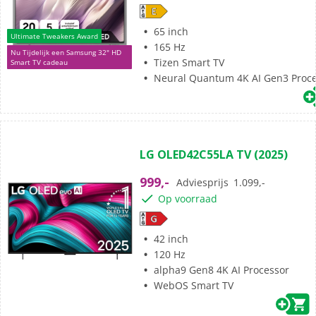
65 inch
Ultimate Tweakers Award
165 Hz
Nu Tijdelijk een Samsung 32" HD
Tizen Smart TV
Smart TV cadeau
Neural Quantum 4K AI Gen3 Proc
(108)
4.6
LG OLED42C55LA TV (2025)
van
de
999,-
Adviesprijs
1.099,-
5
Op voorraad
sterren.
108
beoordelingen
42 inch
120 Hz
alpha9 Gen8 4K AI Processor
WebOS Smart TV