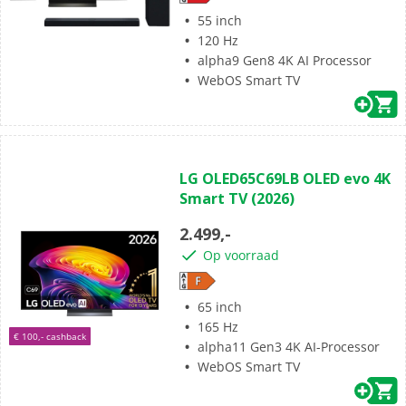
55 inch
120 Hz
alpha9 Gen8 4K AI Processor
WebOS Smart TV
(1)
4.0
LG OLED65C69LB OLED evo 4K
van
Smart TV (2026)
de
5
2.499,-
sterren.
Op voorraad
1
beoordeling
65 inch
165 Hz
€ 100,- cashback
alpha11 Gen3 4K AI-Processor
WebOS Smart TV