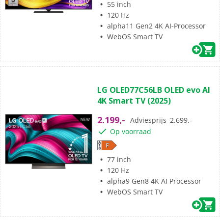
55 inch
120 Hz
alpha11 Gen2 4K AI-Processor
WebOS Smart TV
(8)
4.8
LG OLED77C56LB OLED evo AI
van
4K Smart TV (2025)
de
5
2.199,-
Adviesprijs
2.699,-
sterren.
Op voorraad
8
beoordelingen
77 inch
120 Hz
alpha9 Gen8 4K AI Processor
WebOS Smart TV