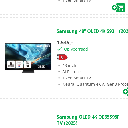
Tizen Smart TV
(0)
0.0
Samsung 48” OLED 4K S93H (202
van
de
1.549,-
5
Op voorraad
sterren.
48 inch
AI Picture
Tizen Smart TV
Neural Quantum 4K AI Gen3 Proc
(1178)
4.9
Samsung OLED 4K QE65S95F
van
TV (2025)
de