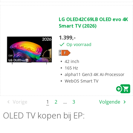
(0)
0.0
LG OLED42C69LB OLED evo 4K
van
Smart TV (2026)
de
5
1.399,-
sterren.
Op voorraad
42 inch
165 Hz
alpha11 Gen3 4K AI-Processor
WebOS Smart TV
1
Vorige
2
...
3
Volgende
OLED TV kopen bij EP: