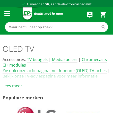
75 winkels
door heel Nederland
Achteraf betalen via Klarna
OLED TV
Accessoires:
TV beugels
|
Mediaspelers
|
Chromecasts
|
CI+ modules
Zie ook onze actiepagina met lopende (OLED) TV-acties
|
Bekijk onze TV-adviespagina voor meer informatie.
Lees meer
Populaire merken