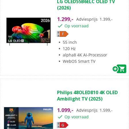
LG OLED55B6ELC OLED TV
van
(2026)
de
5
1.299,-
Adviesprijs
1.399,-
sterren.
Op voorraad
55 inch
120 Hz
alpha8 4K AI-Processor
WebOS Smart TV
(66)
4.4
Philips 48OLED810 4K OLED
van
Ambilight TV (2025)
de
5
1.099,-
Adviesprijs
1.599,-
sterren.
Op voorraad
66
beoordelingen