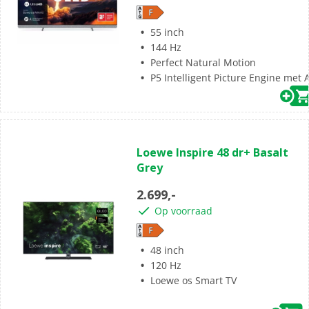
55 inch
144 Hz
Perfect Natural Motion
P5 Intelligent Picture Engine met A
(0)
0.0
Loewe Inspire 48 dr+ Basalt
van
Grey
de
5
2.699,-
sterren.
Op voorraad
48 inch
120 Hz
Gratis bezorgd
en we nemen je oude TV desgewenst mee
Loewe os Smart TV
We kunnen je nieuwe TV ook
installeren en ophangen