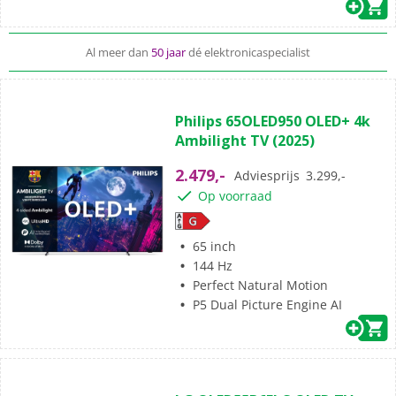
Al meer dan
50 jaar
dé elektronicaspecialist
(20)
4.9
Philips 65OLED950 OLED+ 4k
van
Ambilight TV (2025)
de
5
2.479,-
Adviesprijs
3.299,-
sterren.
Op voorraad
20
beoordelingen
65 inch
144 Hz
Perfect Natural Motion
P5 Dual Picture Engine AI
(0)
0.0