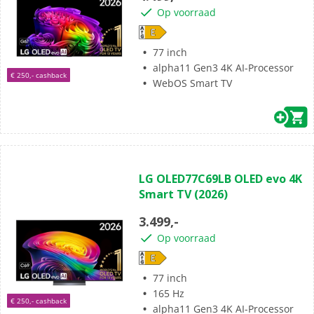
sterren.
Op voorraad
77 inch
alpha11 Gen3 4K AI-Processor
€ 250,- cashback
WebOS Smart TV
(0)
0.0
LG OLED77C69LB OLED evo 4K
van
Smart TV (2026)
de
5
3.499,-
sterren.
Op voorraad
77 inch
165 Hz
€ 250,- cashback
alpha11 Gen3 4K AI-Processor