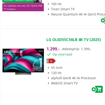
Ultimate Tweakers Award
165 Hz
Nu tijdelijk met een 32" QLED FHD
Tizen Smart TV
TV Cadeau
Neural Quantum 4K AI Gen3 Proc
(109)
4.7
LG OLED55C56LB 4K TV (2025)
van
de
1.299,-
Adviesprijs
1.399,-
5
Op voorraad
sterren.
109
beoordelingen
55 inch
120 Hz
alpha9 Gen8 4K AI Processor
WebOS Smart TV
(79)
4.8