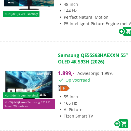
48 inch
144 Hz
Nu tijdelijk veel korting!
Perfect Natural Motion
P5 Intelligent Picture Engine met A
(0)
0.0
Samsung QE55S93HAEXXN 55”
van
OLED 4K S93H (2026)
de
5
1.899,-
Adviesprijs
1.999,-
sterren.
Op voorraad
Nu tijdelijk veel korting!
55 inch
Nu Tijdelijk een Samsung 32" HD
165 Hz
Smart TV cadeau
AI Picture
Tizen Smart TV