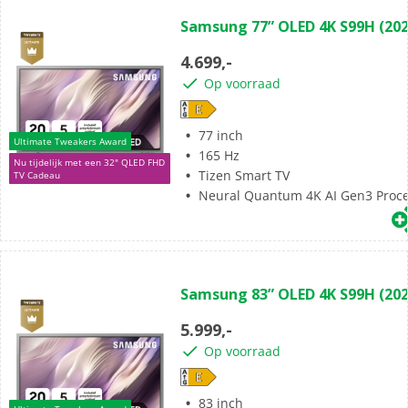
(0)
0.0
Samsung 77” OLED 4K S99H (202
van
de
4.699,-
5
Op voorraad
sterren.
77 inch
Ultimate Tweakers Award
165 Hz
Nu tijdelijk met een 32" QLED FHD
Tizen Smart TV
TV Cadeau
Neural Quantum 4K AI Gen3 Proc
(0)
0.0
Samsung 83” OLED 4K S99H (202
van
de
5.999,-
5
Op voorraad
sterren.
83 inch