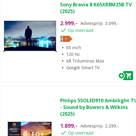
Sony Bravia 8 K65XR8M25B TV
van
(2025)
de
5
2.999,-
Adviesprijs
3.099,-
sterren.
Op voorraad
79
beoordelingen
65 inch
120 Hz
XR Triluminos Max
Google Smart TV
(38)
4.7
Philips 55OLED910 Ambilight T
van
- Sound by Bowers & Wilkins
de
(2025)
5
sterren.
1.899,-
Adviesprijs
2.299,-
38
Op voorraad
beoordelingen