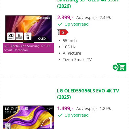
van
(2026)
de
5
2.399,-
Adviesprijs
2.499,-
sterren.
Op voorraad
55 inch
Nu Tijdelijk een Samsung 32" HD
165 Hz
Smart TV cadeau
AI Picture
Tizen Smart TV
(108)
4.7
LG OLED55G56LS EVO 4K TV
van
(2025)
de
5
1.499,-
Adviesprijs
1.899,-
sterren.
Op voorraad
108
beoordelingen