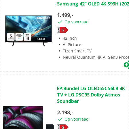
Samsung 42” OLED 4K S93H (202
van
de
1.499,-
5
Op voorraad
sterren.
42 inch
AI Picture
Tizen Smart TV
Neural Quantum 4K AI Gen3 Proc
(0)
0.0
EP:Bundel LG OLED55C56LB 4K
van
TV + LG DSC9S Dolby Atmos
de
Soundbar
5
sterren.
2.198,-
Op voorraad