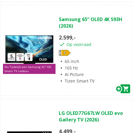
(0)
0.0
Samsung 65” OLED 4K S93H
van
(2026)
de
5
2.599,-
sterren.
Op voorraad
65 inch
Nu Tijdelijk een Samsung 32" HD
165 Hz
Smart TV cadeau
AI Picture
Tizen Smart TV
(0)
0.0
LG OLED77G67LW OLED evo
van
Gallery TV (2026)
de
5
4.499,-