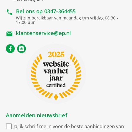
Bruto afmetingen inclusief verpakking
Bel ons op
0347-364455
bruto breedte
40 cm
Wij zijn bereikbaar van maandag t/m vrijdag 08.30 -
17.00 uur
bruto hoogte
21 cm
klantenservice@ep.nl
bruto diepte
51 cm
bruto gewicht
6.4 kg
DVD-/CD-/HDD-uitvoering
CD speler
Luidspreker
Luidsprekers
2-weg
Bassreflex
Aanmelden nieuwsbrief
Ja, ik schrijf me in voor de beste aanbiedingen van
Overige uitrusting