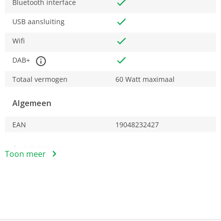
Bluetooth interface
app als afstandsbediening.
Klok met dubbele wekker en sleeptimer
USB aansluiting
Wifi
DAB+
Totaal vermogen
60 Watt maximaal
Algemeen
EAN
19048232427
Aansluitingen
Toon meer
AUX-in
Achterkant
Bluetooth interface