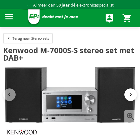
Al meer dan
50 jaar
dé elektronicaspecialist
75 winkels
door heel Nederland
Achteraf betalen via Klarna
Terug naar Stereo sets
Kenwood M-7000S-S stereo set met
DAB+