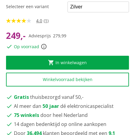
Selecteer een variant
4.0
(1)
4.0
van
5
249,-
Adviesprijs
279,99
sterren,
gemiddelde
Op voorraad
scorewaarde.
Read
a
Review.
In winkelwagen
Dezelfde
paginalink.
Winkelvoorraad bekijken
Gratis
thuisbezorgd vanaf 50,-
Al meer dan
50 jaar
dé elektronicaspecialist
75 winkels
door heel Nederland
14 dagen bedenktijd op online aankopen
Door
36.494
klanten beoordeeld met een
9.1