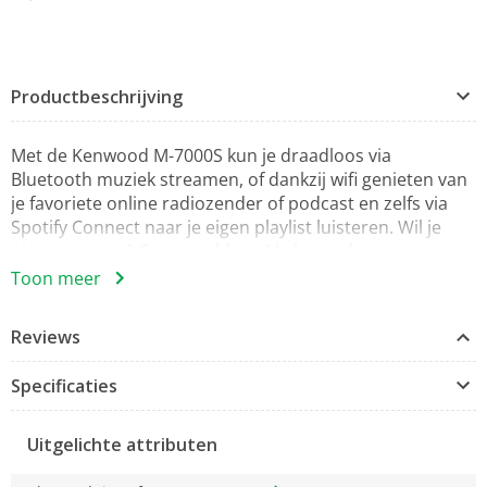
Productbeschrijving
Met de Kenwood M-7000S kun je draadloos via
Bluetooth muziek streamen, of dankzij wifi genieten van
je favoriete online radiozender of podcast en zelfs via
Spotify Connect naar je eigen playlist luisteren. Wil je
niet streamen? Geen probleem! Je kan ook gewoon naar
je favoriete nummers luisteren via USB, CD, DAB+ of FM-
Toon meer
radio.
Reviews
DAB+ / FM-RDS Receiver
Internet Radio via wifi
Specificaties
CD en USB-aansluiting
Versterker met 2 x 30W vermogen
Uitgelichte attributen
Bluetooth Audio-Streaming (A2DP)
Spotify Connect: Luister muziek met de Spotify-