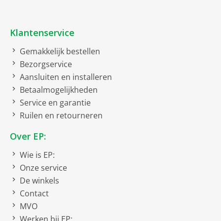
USB aansluiting
Voorkant
Klantenservice
Wifi
Gemakkelijk bestellen
Bezorgservice
Afmeting apparaat zonder luidsprekers
Aansluiten en installeren
Betaalmogelijkheden
netto breedte
20 cm
Service en garantie
netto hoogte
12 cm
Ruilen en retourneren
netto diepte
25 cm
Over EP:
Afmetingen front luidspreker
Wie is EP:
Onze service
breedte
13.5 cm
De winkels
hoogte
20 cm
Contact
diepte
22 cm
MVO
Werken bij EP: