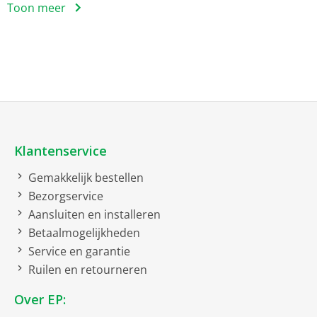
Toon meer
Netto afmetingen
netto breedte
16 cm
netto hoogte
19.7 cm
netto diepte
7.8 cm
netto gewicht
0.174 kg
Klantenservice
Overdracht
Gemakkelijk bestellen
Met snoer
Bezorgservice
Aansluiten en installeren
Snoer
0.8 meter
Betaalmogelijkheden
Service en garantie
Uitvoering
Ruilen en retourneren
Eenzijdige kabel
Over EP: