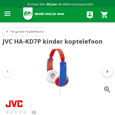
Al meer dan
50 jaar
dé elektronicaspecialist
75 winkels
door heel Nederland
Achteraf betalen via Klarna
Terug naar Koptelefoons
JVC HA-KD7P kinder koptelefoon
(0)
Geen