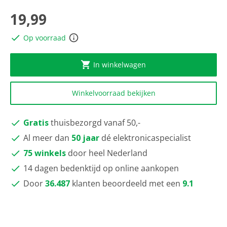
scorewaarde
Dezelfde
19,99
paginalink.
Op voorraad
In winkelwagen
Winkelvoorraad bekijken
Gratis
thuisbezorgd vanaf 50,-
Al meer dan
50 jaar
dé elektronicaspecialist
75 winkels
door heel Nederland
14 dagen bedenktijd op online aankopen
Door
36.487
klanten beoordeeld met een
9.1