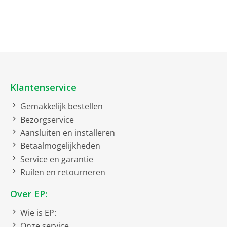
GIGA X3cG2 / X3G2
X8
X10
WE8 (Modeljaar 2019)
Klantenservice
Gemakkelijk bestellen
Bezorgservice
Aansluiten en installeren
Betaalmogelijkheden
Service en garantie
Ruilen en retourneren
Over EP:
Wie is EP:
Onze service