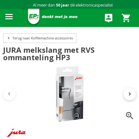
Al meer dan
50 jaar
dé elektronicaspecialist
75 winkels
door heel Nederland
Achteraf betalen via Klarna
Terug naar Koffiemachine accessoires
JURA melkslang met RVS
ommanteling HP3