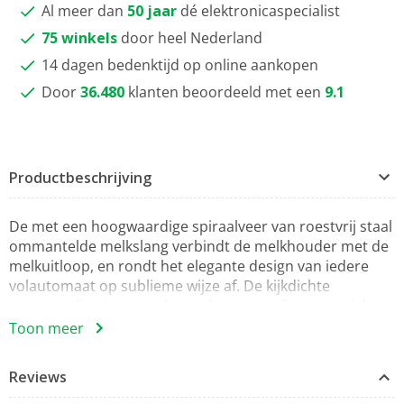
Al meer dan
50 jaar
dé elektronicaspecialist
75 winkels
door heel Nederland
14 dagen bedenktijd op online aankopen
Door
36.480
klanten beoordeeld met een
9.1
Productbeschrijving
De met een hoogwaardige spiraalveer van roestvrij staal
ommantelde melkslang verbindt de melkhouder met de
melkuitloop, en rondt het elegante design van iedere
volautomaat op sublieme wijze af. De kijkdichte
ommanteling is gemaakt van hoogwaardige materialen
en garandeert een uitstekende bescherming tegen UV-
Toon meer
stralen en lichtinvloeden. De exact passende
verbindingen zorgen voor luchtdichte overgangen. De
Reviews
direct gebruiksklare melkslang is de perfecte oplossing