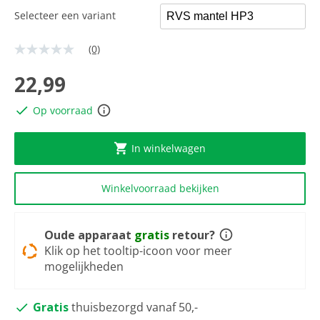
Selecteer een variant
(0)
Geen
scorewaarde
Dezelfde
22,99
paginalink.
Op voorraad
In winkelwagen
Winkelvoorraad bekijken
Oude apparaat
gratis
retour?
Klik op het tooltip-icoon voor meer
mogelijkheden
Gratis
thuisbezorgd vanaf 50,-