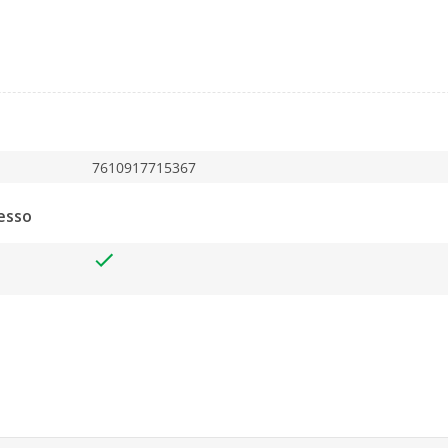
7610917715367
esso