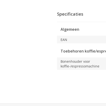
Met
deze
actie
Specificaties
opent
u
een
Algemeen
modaal
dialoogvenster.
EAN
Toebehoren koffie/espr
Bonenhouder voor
koffie-/espressomachine