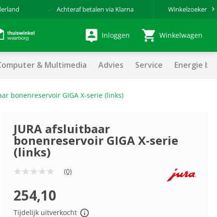
derland
Achteraf betalen via Klarna
Winkelzoeker
Inloggen
Winkelwagen
Computer & Multimedia
Advies
Service
Energie be
aar bonenreservoir GIGA X-serie (links)
JURA afsluitbaar
bonenreservoir GIGA X-serie
(links)
(0)
Geen
scorewaarde
Dezelfde
254,10
paginalink.
Tijdelijk uitverkocht