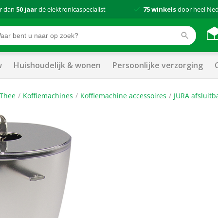
r dan
50 jaar
dé elektronicaspecialist
75 winkels
door heel Ne
w
Huishoudelijk & wonen
Persoonlijke verzorging
 Thee
Koffiemachines
Koffiemachine accessoires
JURA afsluitb