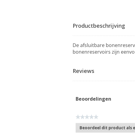
Productbeschrijving
De afsluitbare bonenreserv
bonenreservoirs zijn eenvo
Reviews
Beoordelingen
★★★★★
Geen
Beoordeel dit product als 
scorewaarde
.