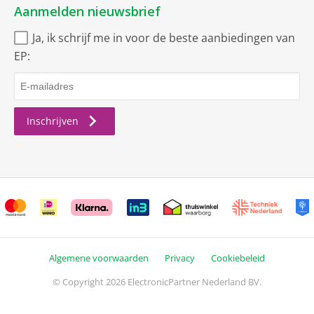
Aanmelden nieuwsbrief
Headset functie
Ja, ik schrijf me in voor de beste aanbiedingen van
Noise Cancelling
EP:
Uitvoering
IP54 (stofvrij en
Inschrijven
spatwaterdicht)
Algemene voorwaarden
Privacy
Cookiebeleid
© Copyright 2026 ElectronicPartner Nederland BV.