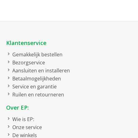
USB kabel
0.226 kg.
Kies voor de JBL LIVE FLEX 3 en ervaar muziek zoals nooit
Bruto afmetingen inclusief verpakking
tevoren!
bruto breedte
8 cm
Klantenservice
bruto hoogte
3 cm
bruto diepte
10 cm
Gemakkelijk bestellen
Bezorgservice
bruto gewicht
0.15 kg
Aansluiten en installeren
Constructie
Betaalmogelijkheden
Service en garantie
In-ear hoofdtelefoon
Ruilen en retourneren
Over EP:
Frequentiebereik
Wie is EP:
Hz
40000 Hz
Onze service
frequentiebereik
20-
De winkels