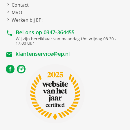
Contact
Netto afmetingen
MVO
Werken bij EP:
netto gewicht
0.141 kg
Bel ons op
0347-364455
Overdracht
Wij zijn bereikbaar van maandag t/m vrijdag 08.30 -
17.00 uur
Snoerloos
klantenservice@ep.nl
Bluetooth
Versie
5.1
A2DP standaard
Stroomvoorziening
Accuvoeding
Uitrusting