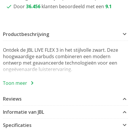
Door
36.456
klanten beoordeeld met een
9.1
Productbeschrijving
Ontdek de JBL LIVE FLEX 3 in het stijlvolle zwart. Deze
hoogwaardige earbuds combineren een modern
ontwerp met geavanceerde technologieën voor een
ongeëvenaarde luisterervaring.
Dankzij de A2DP-standaard en Bluetooth 5.1 geniet je
Toon meer
van een draadloze verbinding die een stabiele en snelle
overdracht van geluid biedt. De ingebouwde noise
Reviews
cancelling functie zorgt ervoor dat je in alle rust kunt
genieten van je muziek, terwijl de headsetfunctie met
Informatie van JBL
geïntegreerd microfoon perfect is voor
telefoongesprekken.
Specificaties
De JBL LIVE FLEX 3 is ontworpen voor gebruiksgemak en