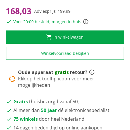
van
5
168,03
Adviesprijs
199,99
sterren,
gemiddelde
Voor 20:00 besteld, morgen in huis
scorewaarde.
Read
31
Reviews.
In winkelwagen
Dezelfde
paginalink.
Winkelvoorraad bekijken
Oude apparaat
gratis
retour?
Klik op het tooltip-icoon voor meer
mogelijkheden
Gratis
thuisbezorgd vanaf 50,-
Al meer dan
50 jaar
dé elektronicaspecialist
75 winkels
door heel Nederland
14 dagen bedenktijd op online aankopen