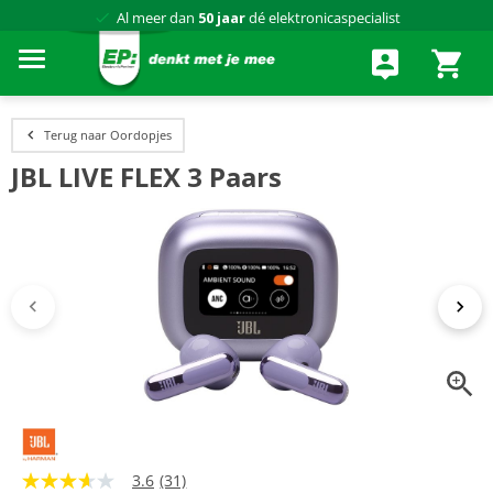
Al meer dan
50 jaar
dé elektronicaspecialist
75 winkels
door heel Nederland
Achteraf betalen via Klarna
Terug naar Oordopjes
JBL LIVE FLEX 3 Paars
3.6
(31)
3.6