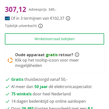
scorewaarde
Dezelfde
307,12
Adviesprijs
349,-
paginalink.
Of in 3 termijnen van €102,37
Tijdelijk uitverkocht
Winkelvoorraad bekijken
Oude apparaat
gratis
retour?
Klik op het tooltip-icoon voor meer
mogelijkheden
Gratis
thuisbezorgd vanaf 50,-
Al meer dan
50 jaar
dé elektronicaspecialist
75 winkels
door heel Nederland
14 dagen bedenktijd op online aankopen
Door
36.493
klanten beoordeeld met een
9.1