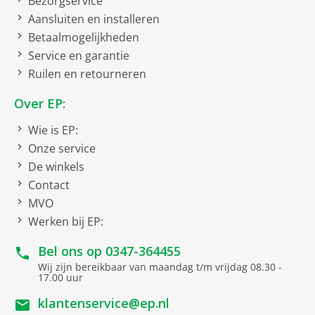
Bezorgservice
Aansluiten en installeren
netto hoogte
9.8 cm
Betaalmogelijkheden
Doorsnede
35 cm
Service en garantie
Ruilen en retourneren
Soort
Over EP:
Robot stofzuiger
Wie is EP:
Werking
Onze service
De winkels
Gebruiksduur
tot 180 minuten
Contact
Oplaadtijd
ca. 5 uur
MVO
Werken bij EP:
Bel ons op
0347-364455
Wij zijn bereikbaar van maandag t/m vrijdag 08.30 -
17.00 uur
klantenservice@ep.nl