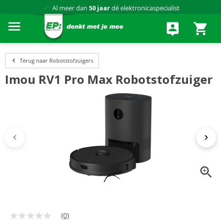
Al meer dan
50 jaar
dé elektronicaspecialist
75 winkels
door heel Nederland
Achteraf betalen via Klarna
Terug naar Robotstofzuigers
Imou RV1 Pro Max Robotstofzuiger
(0)
Geen