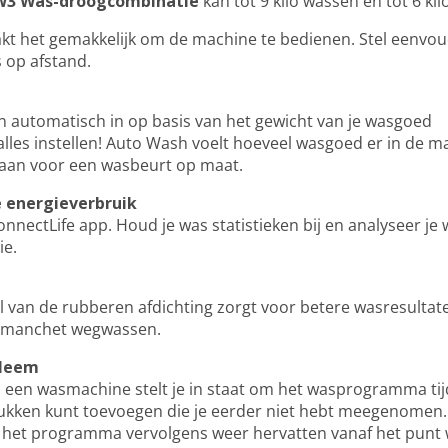
W3 Was-droogcombinatie
kan tot 9 kilo wassen en tot 6 ki
t het gemakkelijk om de machine te bedienen. Stel eenvo
s op afstand.
en automatisch in op basis van het gewicht van je wasgoed
les instellen! Auto Wash voelt hoeveel wasgoed er in de mac
aan voor een wasbeurt op maat.
e energieverbruik
onnectLife app. Houd je was statistieken bij en analyseer j
ie.
l van de rubberen afdichting zorgt voor betere wasresultate
t manchet wegwassen.
bleem
 een wasmachine stelt je in staat om het wasprogramma tijd
tukken kunt toevoegen die je eerder niet hebt meegenomen
e het programma vervolgens weer hervatten vanaf het punt