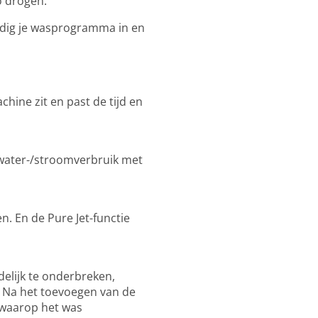
lo drogen.
udig je wasprogramma in en
hine zit en past de tijd en
e water-/stroomverbruik met
n. En de Pure Jet-functie
elijk te onderbreken,
. Na het toevoegen van de
 waarop het was