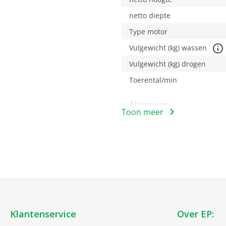
netto diepte
Type motor
Vulgewicht (kg) wassen
Vulgewicht (kg) drogen
Toerental/min
Algemeen
Toon meer
EAN
Bediening
Eindtijd keuze
Bijvulfunctie
Klantenservice
Over EP:
Comfort