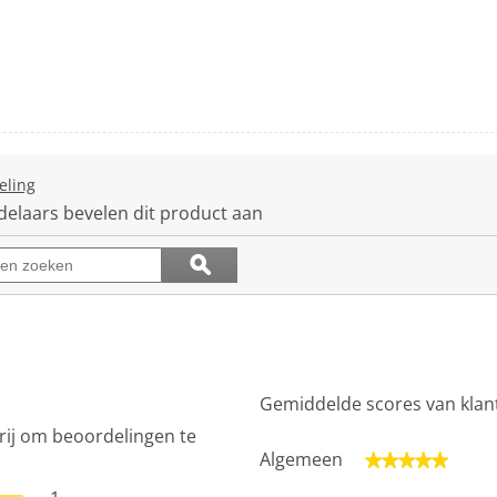
eling
Met
deze
delaars bevelen dit product aan
actie
navigeert
Onderwerpen
ϙ
u
en
Zoeken
naar
beoordelingen
beoordelingen.
zoeken
Gemiddelde scores van klan
rij om beoordelingen te
Algemeen
★★★★★
★★★★★