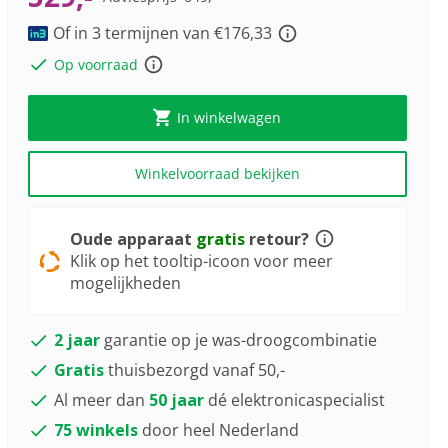
a
Youreko’s
Review.
tool
Of in 3 termijnen van €176,33
Dezelfde
paginalink.
voor
Op voorraad
energiebesparing.
In winkelwagen
Winkelvoorraad bekijken
Oude apparaat
gratis
retour?
Klik op het tooltip-icoon voor meer
mogelijkheden
2 jaar
garantie op je was-droogcombinatie
Gratis
thuisbezorgd vanaf 50,-
Al meer dan
50 jaar
dé elektronicaspecialist
75 winkels
door heel Nederland