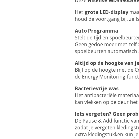
Deze
Hisense WD3S9043B
Het
grote LED-display
maak
houd de voortgang bij, zelf
Auto Programma
Stelt de tijd en spoelbeurt
Geen gedoe meer met zelf al
spoelbeurten automatisch 
Altijd op de hoogte van j
Blijf op de hoogte met de C
de Energy Monitoring-funct
Bacterievrije was
Het antibacteriële materiaa
kan vlekken op de deur he
Iets vergeten? Geen pro
De Pause & Add functie van
zodat je vergeten kledings
extra kledingstukken kun j