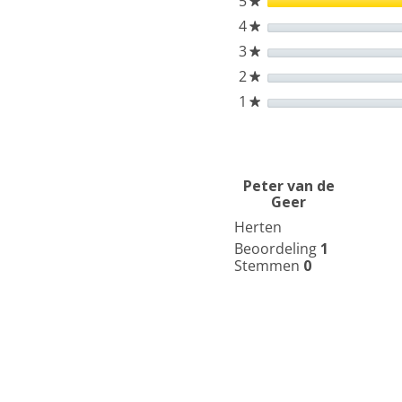
5
sterren
★
4
sterren
★
3
sterren
★
2
sterren
★
1
sterren
★
Peter van de
Geer
Herten
Beoordeling
1
Stemmen
0