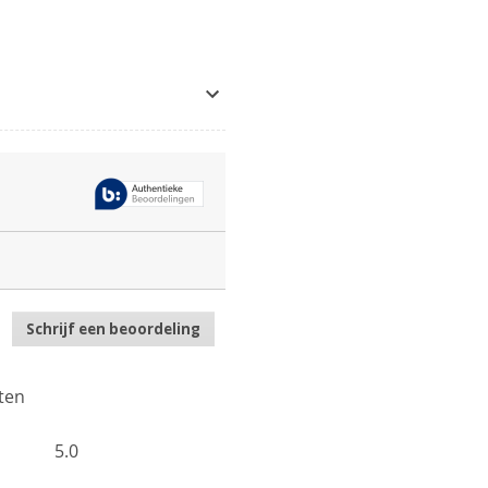
Schrijf een beoordeling
.
Met
deze
actie
ten
opent
u
Algemeen,
5.0
een
gemiddelde
modaal
scorewaarde