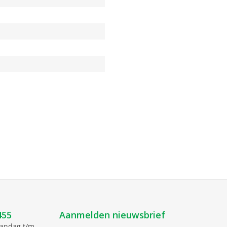
455
Aanmelden nieuwsbrief
aandag t/m