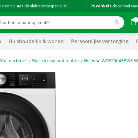
r dan
50 jaar
dé elektronicaspecialist
75 winkels
door heel Ne
w
Huishoudelijk & wonen
Persoonlijke verzorging
Wasmachines
Was-droogcombinaties
Hisense WD3S9043BW3 Wa