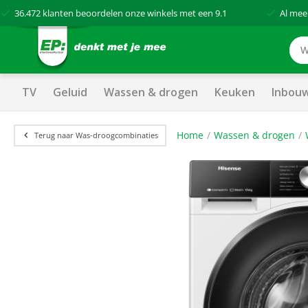
36.472
klanten beoordelen onze winkels met een
9.1
Al mee
TV
Geluid
Wassen & drogen
Keuken
Inbou
Home
Wassen & drogen
Terug naar Was-droogcombinaties