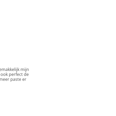
n.
dialoogvenster.
is
n.
5
van
n.
5.
n.
emakkelijk mijn
 ook perfect de
rmeer paste er