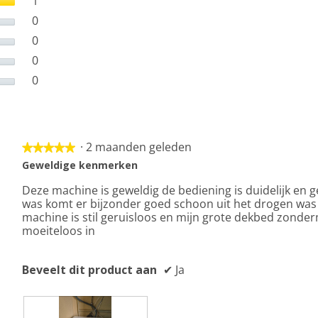
1
1 beoordeling met 5 sterren.
Selecteer om beoordelingen te filteren met 5 sterre
0
0 beoordelingen met 4 sterren.
Selecteer om beoordelingen te filteren met 4 sterre
0
0 beoordelingen met 3 sterren.
Selecteer om beoordelingen te filteren met 3 sterre
0
0 beoordelingen met 2 sterren.
Selecteer om beoordelingen te filteren met 2 sterre
0
0 beoordelingen met 1 ster.
Selecteer om beoordelingen met 1 ster te filteren.
·
2 maanden geleden
★★★★★
★★★★★
5
Geweldige kenmerken
van
Deze machine is geweldig de bediening is duidelijk en g
5
was komt er bijzonder goed schoon uit het drogen was
sterren.
machine is stil geruisloos en mijn grote dekbed zonde
moeiteloos in
Beveelt dit product aan
✔
Ja