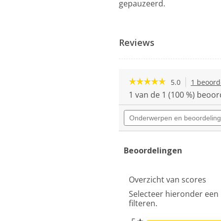
gepauzeerd.
Reviews
☆☆☆☆☆
☆☆☆☆☆
5.0
1 beoord
5
1 van de 1 (100 %) beoor
van
de
Onderwerpen
5
en
sterren.
beoordelingen
Beoordelingen
zoeken
lezen
van
Beoordelingen
Hisense
WD3S9043BW3
Was-
Overzicht van scores
droogcombinatie
Selecteer hieronder een 
filteren.