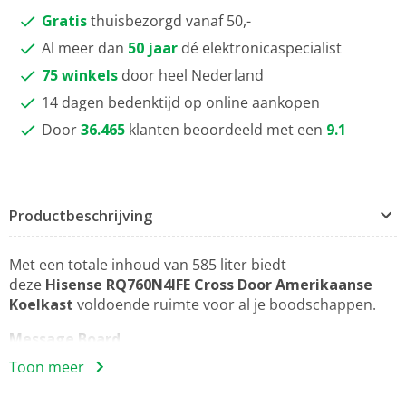
Gratis
thuisbezorgd vanaf 50,-
Al meer dan
50 jaar
dé elektronicaspecialist
75 winkels
door heel Nederland
14 dagen bedenktijd op online aankopen
Door
36.465
klanten beoordeeld met een
9.1
Productbeschrijving
Met een totale inhoud van 585 liter biedt
deze
Hisense RQ760N4IFE Cross Door Amerikaanse
Koelkast
voldoende ruimte voor al je boodschappen.
Message Board
Eenvoudige notities om je dag op te vrolijken
Toon meer
Je kunt het Message Board gebruiken om herinneringen
of notities voor je familie of huisgenoten achter te laten.