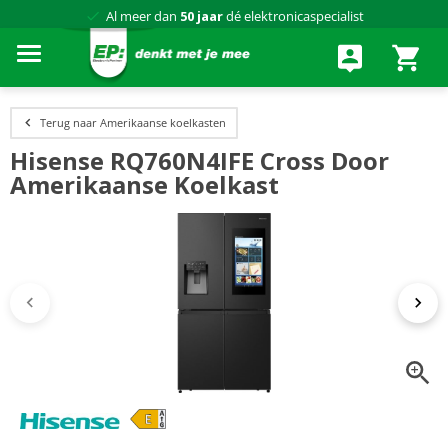
Al meer dan
50 jaar
dé elektronicaspecialist
75 winkels
door heel Nederland
Achteraf betalen via Klarna
Terug naar Amerikaanse koelkasten
Hisense RQ760N4IFE Cross Door
Amerikaanse Koelkast