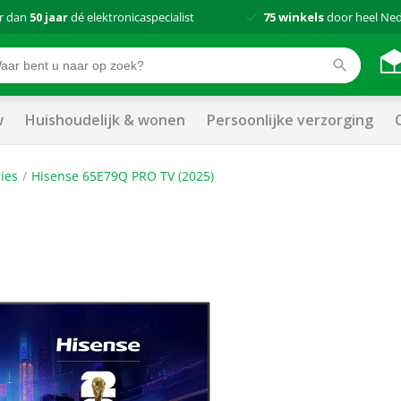
r dan
50 jaar
dé elektronicaspecialist
75 winkels
door heel Ne
w
Huishoudelijk & wonen
Persoonlijke verzorging
ies
Hisense 65E79Q PRO TV (2025)