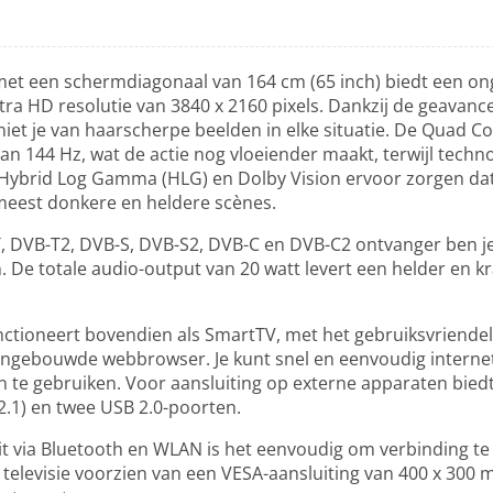
met een schermdiagonaal van 164 cm (65 inch) biedt een on
ra HD resolutie van 3840 x 2160 pixels. Dankzij de geavanc
iet je van haarscherpe beelden in elke situatie. De Quad C
n 144 Hz, wat de actie nog vloeiender maakt, terwijl techn
Hybrid Log Gamma (HLG) en Dolby Vision ervoor zorgen dat
 meest donkere en heldere scènes.
 DVB-T2, DVB-S, DVB-S2, DVB-C en DVB-C2 ontvanger ben je
. De totale audio-output van 20 watt levert een helder en kr
tioneert bovendien als SmartTV, met het gebruiksvriendel
ingebouwde webbrowser. Je kunt snel en eenvoudig internet
 te gebruiken. Voor aansluiting op externe apparaten biedt 
.1) en twee USB 2.0-poorten.
it via Bluetooth en WLAN is het eenvoudig om verbinding 
 televisie voorzien van een VESA-aansluiting van 400 x 300