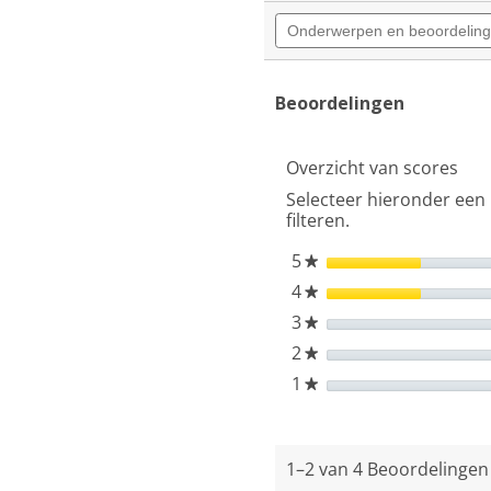
de
Onderwerpen
5
en
sterren.
beoordelingen
Beoordelingen
zoeken
lezen
van
Beoordelingen
Hisense
65E79Q
PRO
Overzicht van scores
TV
(2025)
Selecteer hieronder een 
filteren.
5
sterren
★
4
sterren
★
3
sterren
★
2
sterren
★
1
sterren
★
1–2 van 4 Beoordelinge