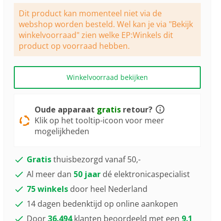
Dezelfde
paginalink.
Dit product kan momenteel niet via de
webshop worden besteld. Wel kan je via "Bekijk
winkelvoorraad" zien welke EP:Winkels dit
product op voorraad hebben.
Winkelvoorraad bekijken
Oude apparaat
gratis
retour?
Klik op het tooltip-icoon voor meer
mogelijkheden
Gratis
thuisbezorgd vanaf 50,-
Al meer dan
50 jaar
dé elektronicaspecialist
75 winkels
door heel Nederland
14 dagen bedenktijd op online aankopen
Door
36.494
klanten beoordeeld met een
9.1