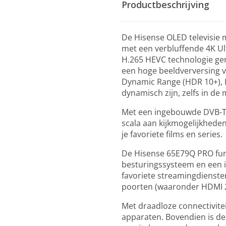
Productbeschrijving
De Hisense OLED televisie 
met een verbluffende 4K Ult
H.265 HEVC technologie gen
een hoge beeldverversing va
Dynamic Range (HDR 10+), 
dynamisch zijn, zelfs in de
Met een ingebouwde DVB-T,
scala aan kijkmogelijkheden
je favoriete films en series.
De Hisense 65E79Q PRO func
besturingssysteem en een 
favoriete streamingdiensten
poorten (waaronder HDMI 2
Met draadloze connectivite
apparaten. Bovendien is de