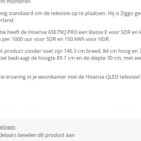
unt monteren.
evig standaard om de televisie op te plaatsen. Hij is Ziggo g
erland.
ëntie heeft de Hisense 65E79Q PRO een klasse E voor SDR en
h per 1000 uur voor SDR en 150 kWh voor HDR.
t product zonder voet zijn 145.3 cm breed, 84 cm hoog en 
voet bedraagt de hoogte 89.7 cm en de diepte 30 cm, met ee
he ervaring in je woonkamer met de Hisense QLED televisie!
elingen
Met
deze
delaars bevelen dit product aan
actie