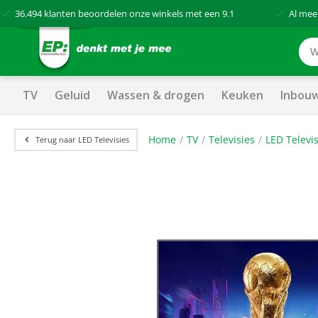
36.494
klanten beoordelen onze winkels met een
9.1
Al mee
TV
Geluid
Wassen & drogen
Keuken
Inbou
Home
TV
Televisies
LED Televis
Terug naar LED Televisies