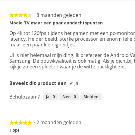
·
8 maanden geleden
★★★★★
★★★★★
4
Mooie TV maar een paar aandachtspunten
van
Op 4k tot 120fps tijdens het gamen met een pc-monito
5
latency. Helder beeld, sterke processor en enorm felle 
sterren.
maar een paar kleinigheidjes;
UI is niet helemaal mijn ding. Ik prefereer de Android V
Samsung. De bouwkwaliteit is ook matig. Als je dichtbij
kijk je zo een spleet in waar je de witte backlight ziet.
Beveelt dit product aan
✔
Ja
Behulpzaam?
Ja ·
0
Nee ·
0
Melden
·
2 maanden geleden
★★★★★
★★★★★
5
Top!
van