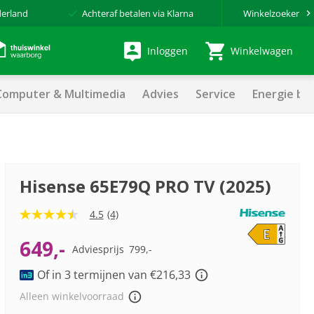
derland
Achteraf betalen via Klarna
Winkelzoeker
Inloggen
Winkelwagen
Computer & Multimedia
Advies
Service
Energie be
Hisense 65E79Q PRO TV (2025)
4.5
(4)
4.5
van
5
649,-
Adviesprijs
799,-
sterren,
gemiddelde
Of in 3 termijnen van €216,33
scorewaarde.
Read
Alleen winkelvoorraad
4
Reviews.