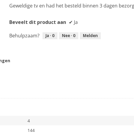
Geweldige tv en had het besteld binnen 3 dagen bezor
5
sterren.
Beveelt dit product aan
✔
Ja
Behulpzaam?
Ja ·
0
Nee ·
0
Melden
ingen
4
144