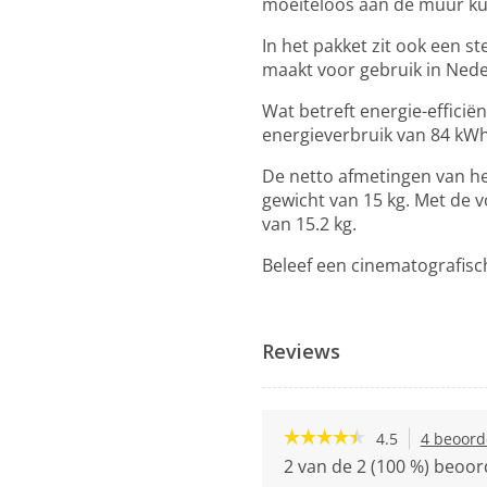
moeiteloos aan de muur k
In het pakket zit ook een st
maakt voor gebruik in Ned
Wat betreft energie-effici
energieverbruik van 84 kW
De netto afmetingen van he
gewicht van 15 kg. Met de 
van 15.2 kg.
Beleef een cinematografisc
Reviews
☆☆☆☆☆
☆☆☆☆☆
4.5
4 beoord
4.5
2 van de 2 (100 %) beoor
van