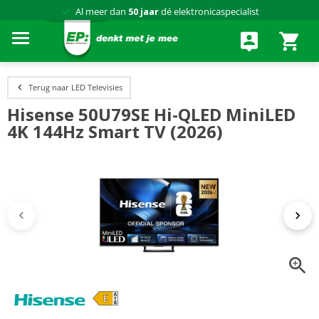
Al meer dan
50 jaar
dé elektronicaspecialist
75 winkels
door heel Nederland
Achteraf betalen via Klarna
Terug naar LED Televisies
Hisense 50U79SE Hi-QLED MiniLED
4K 144Hz Smart TV (2026)