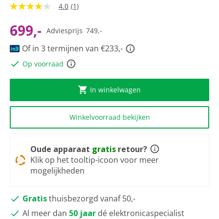
4.0
(1)
4.0
van
5
699,-
Adviesprijs
749,-
sterren,
gemiddelde
Of in 3 termijnen van €233,-
scorewaarde.
Read
Op voorraad
a
Review.
Dezelfde
paginalink.
In winkelwagen
Winkelvoorraad bekijken
Oude apparaat
gratis
retour?
Klik op het tooltip-icoon voor meer
mogelijkheden
Gratis
thuisbezorgd vanaf 50,-
Al meer dan
50 jaar
dé elektronicaspecialist