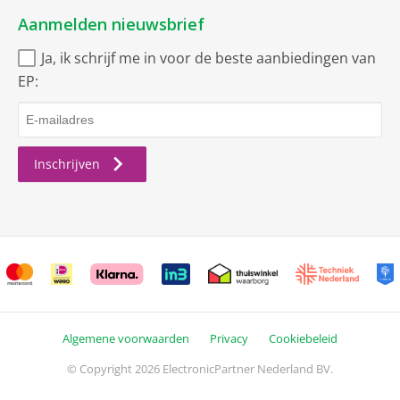
bruto breedte
14 cm
Aanmelden nieuwsbrief
bruto hoogte
80 cm
Ja, ik schrijf me in voor de beste aanbiedingen van
bruto diepte
126.5 cm
EP:
bruto gewicht
16 kg
Comfort
Inschrijven
Smart TV
SmartTV
Smart-platform
VIDAA
AMD FreeSync Premium Pro
Spelmodus met Freesync-
ondersteuning
Draadloze verbindingen
Algemene voorwaarden
Privacy
Cookiebeleid
© Copyright 2026 ElectronicPartner Nederland BV.
WLAN