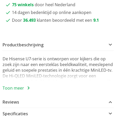
75 winkels
door heel Nederland
14 dagen bedenktijd op online aankopen
Door
36.493
klanten beoordeeld met een
9.1
Productbeschrijving
De Hisense U7-serie is ontworpen voor kijkers die op
zoek zijn naar een eersteklas beeldkwaliteit, meeslepend
geluid en soepele prestaties in één krachtige MiniLED-tv.
De Hi-QLED MiniLED-technologie zorgt voor een
indrukwekkende helderheid en contrastregeling, terwijl
de Pantone Validated-kleuren in elke scène voor
Toon meer
nauwkeurige, levensechte tinten zorgen.
Reviews
Aangedreven door de Hi-View AI Engine optimaliseert de
U7 zowel beeld als geluid op intelligente wijze in
Specificaties
realtime. AI Picture, AI 4K Upscaler en AI HDR Upscaler