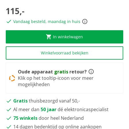
scorewaarde
Dezelfde
115,-
paginalink.
Vandaag besteld, maandag in huis
In winkelwagen
Winkelvoorraad bekijken
Oude apparaat
gratis
retour?
Klik op het tooltip-icoon voor meer
mogelijkheden
Gratis
thuisbezorgd vanaf 50,-
Al meer dan
50 jaar
dé elektronicaspecialist
75 winkels
door heel Nederland
14 dagen bedenktijd op online aankopen