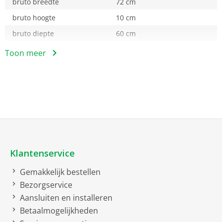
bruto breedte
72 cm
bruto hoogte
10 cm
bruto diepte
60 cm
bruto gewicht
5 kg
Toon meer
Optionele toebehoren
Tussenstuk voor
was-/droogautomaten
Klantenservice
Gemakkelijk bestellen
Bezorgservice
Aansluiten en installeren
Betaalmogelijkheden