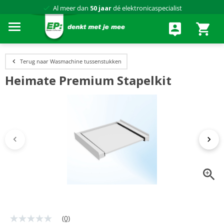
Al meer dan
50 jaar
dé elektronicaspecialist
75 winkels
door heel Nederland
Achteraf betalen via Klarna
Terug naar Wasmachine tussenstukken
Heimate Premium Stapelkit
(0)
Geen