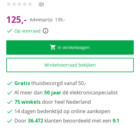
(0)
Geen
scorewaarde
Dezelfde
125,-
Adviesprijs
139,-
paginalink.
Op voorraad
In winkelwagen
Winkelvoorraad bekijken
Gratis
thuisbezorgd vanaf 50,-
Al meer dan
50 jaar
dé elektronicaspecialist
75 winkels
door heel Nederland
14 dagen bedenktijd op online aankopen
Door
36.472
klanten beoordeeld met een
9.1