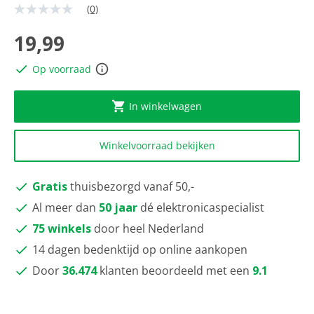
(0)
Geen
scorewaarde
Dezelfde
19,99
paginalink.
Op voorraad
In winkelwagen
Winkelvoorraad bekijken
Gratis
thuisbezorgd vanaf 50,-
Al meer dan
50 jaar
dé elektronicaspecialist
75 winkels
door heel Nederland
14 dagen bedenktijd op online aankopen
Door
36.474
klanten beoordeeld met een
9.1