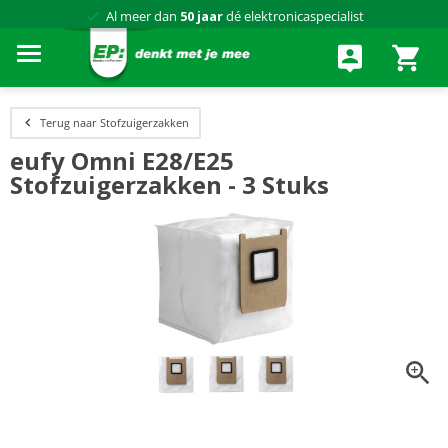
Al meer dan
50 jaar
dé elektronicaspecialist
75 winkels
door heel Nederland
Achteraf betalen via Klarna
Terug naar Stofzuigerzakken
eufy Omni E28/E25
Stofzuigerzakken - 3 Stuks