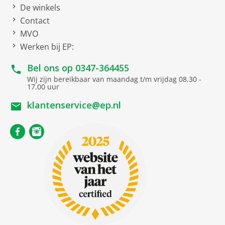
Soort
De winkels
Contact
Kruimelzuiger
MVO
Kierenmondstuk
Werken bij EP:
Mini electro borstel
Bel ons op
0347-364455
Wij zijn bereikbaar van maandag t/m vrijdag 08.30 -
17.00 uur
Werking
klantenservice@ep.nl
Gebruiksduur
tot 40 minuten
Volt
21.6
Oplaadtijd
ca. 5 uur