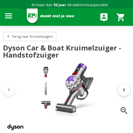
Al meer dan
50 jaar
dé elektronicaspecialist
75 winkels
door heel Nederland
Achteraf betalen via Klarna
Terug naar Kruimelzuigers
Dyson Car & Boat Kruimelzuiger -
Handstofzuiger