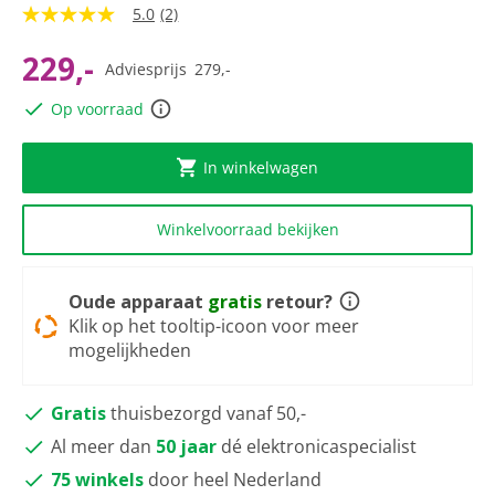
5.0
(2)
5.0
van
5
229,-
Adviesprijs
279,-
sterren,
gemiddelde
Op voorraad
scorewaarde.
Read
2
Reviews.
In winkelwagen
Dezelfde
paginalink.
Winkelvoorraad bekijken
Oude apparaat
gratis
retour?
Klik op het tooltip-icoon voor meer
mogelijkheden
Gratis
thuisbezorgd vanaf 50,-
Al meer dan
50 jaar
dé elektronicaspecialist
75 winkels
door heel Nederland