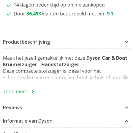
14 dagen bedenktijd op online aankopen
Door
36.493
klanten beoordeeld met een
9.1
Productbeschrijving
Maak het jezelf gemakkelijk met deze
Dyson Car & Boat
Kruimelzuiger - Handstofzuiger
Deze compacte stofzuiger is ideaal voor het
schoonmaken van een auto, een boot, je huis of moeilijk
bereikbare plekken.
Toon meer
Zeer efficiënte filtratie
Het volledig afgesloten filtersysteem verwijdert 99,99%
Reviews
van de deeltjes zo klein als 0,3 micron, inclusief
allergenen en huisstofmijt.
Informatie van Dyson
2 Tier RadialTM cycloontechnologie
Twee rijen cyclonen werken tegelijkertijd om de