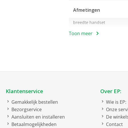
Afmetingen
breedte handset
hoogte handset
Toon meer
diepte handset
Algemeen
Standby
Spreektijd
AAA batterijenvoeding
Klantenservice
Over EP:
Blokkering
Gemakkelijk bestellen
Wie is EP:
Bezorgservice
Onze serv
Toetsenblokkering
Aansluiten en installeren
De winkel
Betaalmogelijkheden
Contact