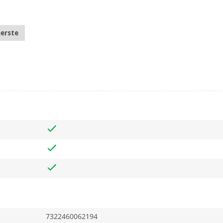
eerste
7322460062194