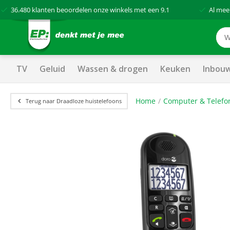
36.480
klanten beoordelen onze winkels met een
9.1
Al mee
TV
Geluid
Wassen & drogen
Keuken
Inbou
Home
Computer & Telefo
Terug naar Draadloze huistelefoons