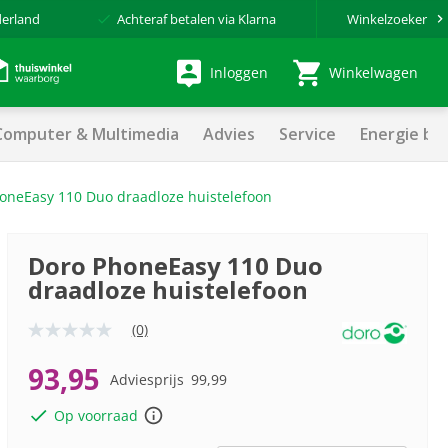
derland
Achteraf betalen via Klarna
Winkelzoeker
Inloggen
Winkelwagen
Computer & Multimedia
Advies
Service
Energie be
oneEasy 110 Duo draadloze huistelefoon
Doro PhoneEasy 110 Duo
draadloze huistelefoon
(0)
Geen
scorewaarde
Dezelfde
93,95
Adviesprijs
99,99
paginalink.
Op voorraad