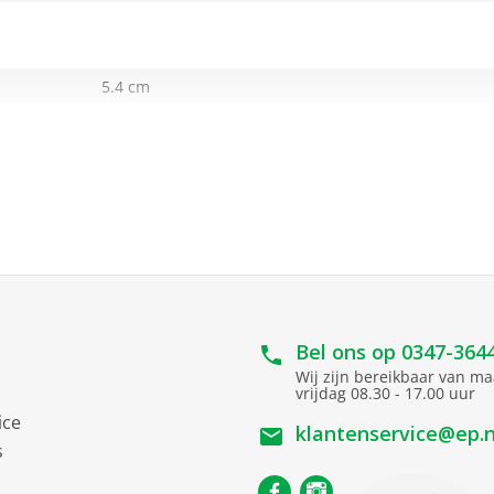
5.4 cm
18 cm
3 cm
ca. 100 uren
ca. 10 uur
Bel ons op
0347-364
Wij zijn bereikbaar van m
vrijdag 08.30 - 17.00 uur
ice
klantenservice@ep.n
s