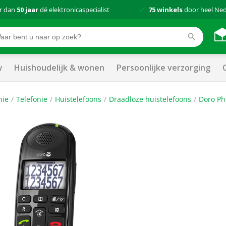
r dan
50 jaar
dé elektronicaspecialist
75 winkels
door heel Ne
w
Huishoudelijk & wonen
Persoonlijke verzorging
nie
Telefonie
Huistelefoons
Draadloze huistelefoons
Doro Ph