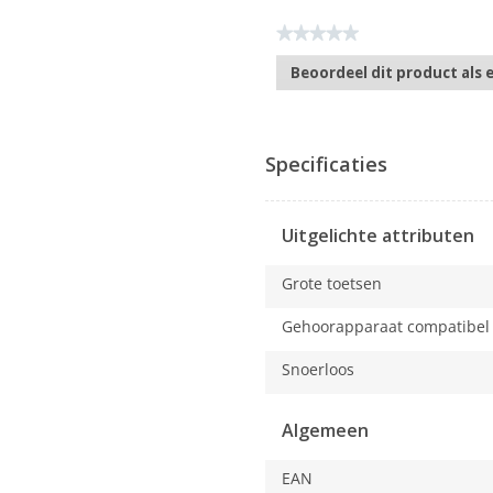
★★★★★
Geen
Beoordeel dit product als 
scorewaarde
.
Met
deze
actie
Specificaties
opent
u
een
Uitgelichte attributen
modaal
dialoogvenster.
Grote toetsen
Gehoorapparaat compatibel
Snoerloos
Algemeen
EAN