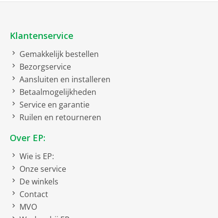
Handmatige platenspeler
Klantenservice
Uitvoering
Gemakkelijk bestellen
Riemaandrijving
Bezorgservice
USB aansluiting
Aansluiten en installeren
Betaalmogelijkheden
Service en garantie
Ruilen en retourneren
Over EP:
Wie is EP:
Onze service
De winkels
Contact
MVO