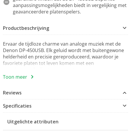
aanpassingsmogelijkheden biedt in vergelijking met
geavanceerdere platenspelers.
Productbeschrijving
Ervaar de tijdloze charme van analoge muziek met de
Denon DP-450USB. Elk geluid wordt met buitengewone
helderheid en precisie gereproduceerd, waardoor je
favoriete platen tot leven komen met een
ongeëvenaarde diepte en warmte.
Toon meer
Met zijn ingebouwde USB-poort maakt de DP-450USB
het eenvoudig om je vinylcollectie te digitaliseren en te
Reviews
genieten van je muziek in digitale formaten. Leg je
favoriete platen vast in kristalheldere digitale kwaliteit en
Specificaties
beleef ze keer op keer opnieuw.
De DP-450USB is niet alleen een lust voor het oor, maar
Uitgelichte attributen
ook voor het oog. Met zijn eigentijdse ontwerp en
hoogwaardige afwerking voegt hij een vleugje stijl toe