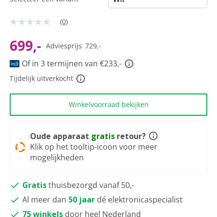
(0)
Geen
scorewaarde
Dezelfde
699,-
Adviesprijs
729,-
paginalink.
Of in 3 termijnen van €233,-
Tijdelijk uitverkocht
Winkelvoorraad bekijken
Oude apparaat
gratis
retour?
Klik op het tooltip-icoon voor meer
mogelijkheden
Gratis
thuisbezorgd vanaf 50,-
Al meer dan
50 jaar
dé elektronicaspecialist
75 winkels
door heel Nederland