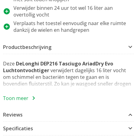
Verwijder binnen 24 uur tot wel 16 liter aan
overtollig vocht
Verplaats het toestel eenvoudig naar elke ruimte
dankzij de wielen en handgrepen
Productbeschrijving
Deze
DeLonghi DEP216 Tasciugo AriadDry Evo
Luchtontvochtiger
verwijdert dagelijks 16 liter vocht
om schimmel en bacteriën tegen te gaan en is
bovendien fluisterstil. Zo kan je wasgoed sneller drogen
zonder lawaai op de achtergrond. Deze
luchtontvochtiger is ideaal voor elke ruimte en biedt de
Toon meer
perfecte balans tussen een gezond binnenklimaat en de
rust die je verdient.
Reviews
Fluisterstil
Specificaties
Geniet van een stille thuisomgeving; dit toestel werkt
geruisloos en zal je nooit afleiden van je werk of je