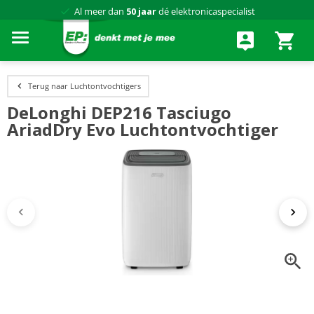
Al meer dan
50 jaar
dé elektronicaspecialist
75 winkels
door heel Nederland
Achteraf betalen via Klarna
Terug naar Luchtontvochtigers
DeLonghi DEP216 Tasciugo
AriadDry Evo Luchtontvochtiger