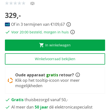
(0)
Geen
scorewaarde
Dezelfde
329,-
paginalink.
Of in 3 termijnen van €109,67
Voor 20:00 besteld, morgen in huis
In winkelwagen
Winkelvoorraad bekijken
Oude apparaat
gratis
retour?
Klik op het tooltip-icoon voor meer
mogelijkheden
Gratis
thuisbezorgd vanaf 50,-
Al meer dan
50 jaar
dé elektronicaspecialist