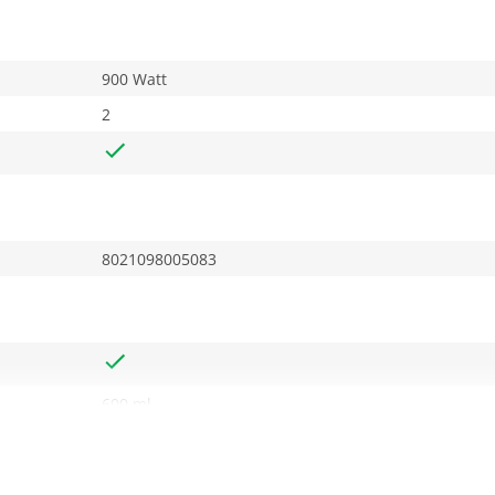
900 Watt
2
8021098005083
600 ml