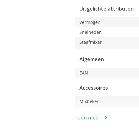
een
Uitgelichte attributen
modaal
dialoogvenster.
Vermogen
Snelheden
Staafmixer
Algemeen
EAN
Accessoires
Mixbeker
(# ml)
Toon meer
Maataanduiding