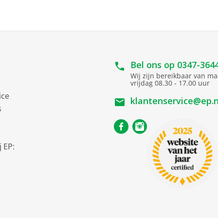
ief verpakking
12 cm
25 cm
27.5 cm
Bel ons op
0347-364
700 kg
Wij zijn bereikbaar van m
vrijdag 08.30 - 17.00 uur
ice
klantenservice@ep.n
s
900 Watt
2
 EP:
40 cm