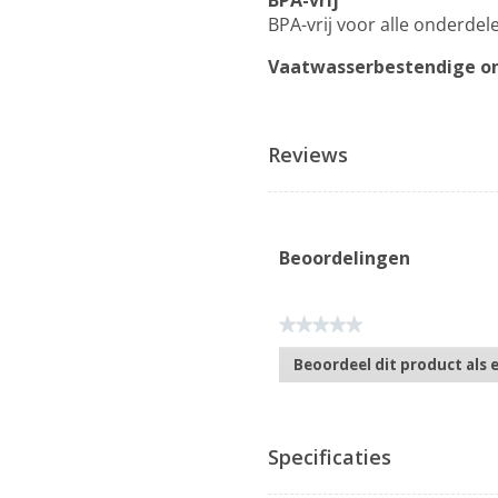
BPA-vrij
BPA-vrij voor alle onderde
Vaatwasserbestendige o
Reviews
Beoordelingen
★★★★★
Geen
Beoordeel dit product als 
scorewaarde
.
Met
deze
actie
Specificaties
opent
u