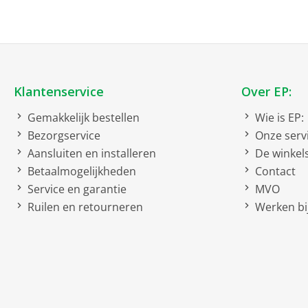
Bruto afmetingen inclus
bruto breedte
bruto hoogte
bruto diepte
Klantenservice
Over EP:
bruto gewicht
Gemakkelijk bestellen
Wie is EP:
Kenmerken
Bezorgservice
Onze serv
Aansluiten en installeren
De winkel
Vermogen
Betaalmogelijkheden
Contact
Snelheden
Service en garantie
MVO
Ruilen en retourneren
Werken bij
Netto afmetingen
netto hoogte
Soort