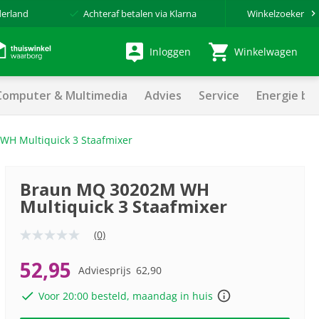
derland
Achteraf betalen via Klarna
Winkelzoeker
Inloggen
Winkelwagen
Computer & Multimedia
Advies
Service
Energie be
H Multiquick 3 Staafmixer
Braun MQ 30202M WH
Multiquick 3 Staafmixer
(0)
Geen
scorewaarde
Dezelfde
52,95
Adviesprijs
62,90
paginalink.
Voor 20:00 besteld, maandag in huis