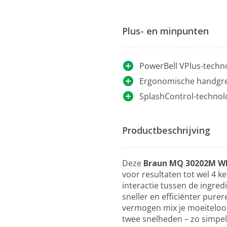
Plus- en minpunten
PowerBell VPlus-technol
Ergonomische handgr
SplashControl-technol
Productbeschrijving
Deze
Braun MQ 30202M WH
voor resultaten tot wel 4 k
interactie tussen de ingre
sneller en efficiënter pure
vermogen mix je moeiteloos
twee snelheden – zo simpel 