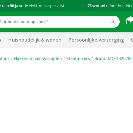
r dan
50 jaar
dé elektronicaspecialist
75 winkels
door heel Ne
w
Huishoudelijk & wonen
Persoonlijke verzorging
atuur
Hakken mixen & snijden
Staafmixers
Braun MQ 30202M W