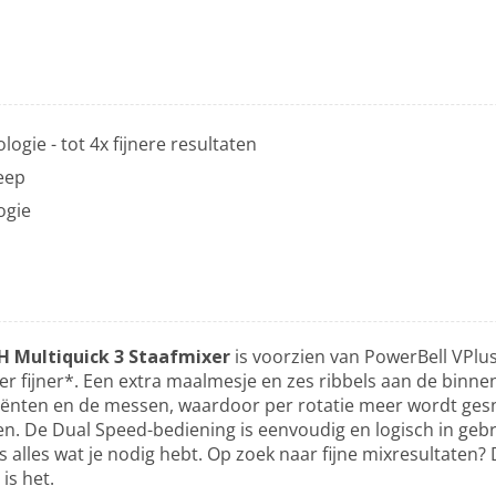
ogie - tot 4x fijnere resultaten
eep
ogie
 Multiquick 3 Staafmixer
is voorzien van PowerBell VPlus
eer fijner*. Een extra maalmesje en zes ribbels aan de binn
diënten en de messen, waardoor per rotatie meer wordt gesn
ren. De Dual Speed-bediening is eenvoudig en logisch in gebr
 alles wat je nodig hebt. Op zoek naar fijne mixresultaten
is het.