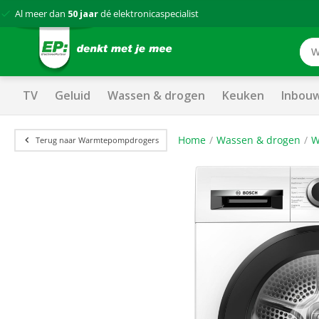
Al meer dan
50 jaar
dé elektronicaspecialist
TV
Geluid
Wassen & drogen
Keuken
Inbou
Home
Wassen & drogen
W
Terug naar Warmtepompdrogers