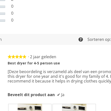
0
0 beoordelingen met 3 sterren.
Selecteer om beoordelingen te filteren met 3 sterre
0
0 beoordelingen met 2 sterren.
Selecteer om beoordelingen te filteren met 2 sterre
0
0 beoordelingen met 1 ster.
Selecteer om beoordelingen met 1 ster te filteren.
en
Sorteren op
?
·
2 jaar geleden
★★★★★
★★★★★
5
Best dryer for 4-5 person use
van
[Deze beoordeling is verzameld als deel van een promot
5
this dryer for one year and it's good for my family of 4. I
sterren.
recommend it because it helps in drying clothes quickly
Beveelt dit product aan
✔
Ja