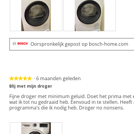
B
F
D
F
e
o
r
o
Oorspronkelijk gepost op bosch-home.com
o
t
y
t
o
o
e
o
r
M
r
M
d
e
e
e
t
t
l
d
d
·
6 maanden geleden
i
e
e
★★★★★
★★★★★
n
z
z
5
Blij met mijn droger
g
e
e
van
f
a
a
Fijne droger met minimum geluid. Doet het prima met
5
o
c
c
wat ik tot nu gedraaid heb. Eenvoud in te stellen. Heeft 
sterren.
t
t
t
programma’s die ik nodig heb. Droger no nonsens.
o
i
i
1
e
e
.
o
o
p
p