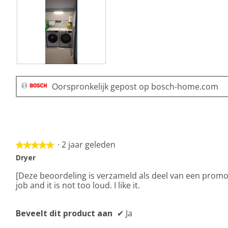
t
t
n
e
e
t
r
r
u
.
.
e
e
n
m
E
F
o
e
o
d
Oorspronkelijk gepost op bosch-home.com
n
t
a
m
o
a
o
M
l
o
e
d
i
t
i
B
d
a
·
2 jaar geleden
o
e
★★★★★
★★★★★
l
s
z
5
Dryer
o
c
e
van
o
h
a
[Deze beoordeling is verzameld als deel van een promoti
5
g
s
c
job and it is not too loud. I like it.
sterren.
v
e
t
e
t
i
n
Beveelt dit product aan
✔
Ja
j
e
s
e
o