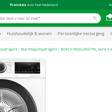
75 winkels
door heel Nederland
A
w
Huishoudelijk & wonen
Persoonlijke verzorging
asdrogers
Warmtepompdrogers
BOSCH WQG245D7NL Serie 6 