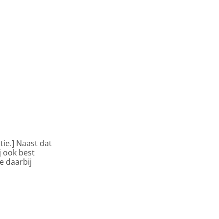
ie.] Naast dat
j ook best
e daarbij