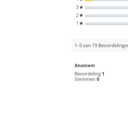
3
sterren
★
2
sterren
★
1
sterren
★
1–5 van 19 Beoordeling
Anoniem
Beoordeling
1
Stemmen
0