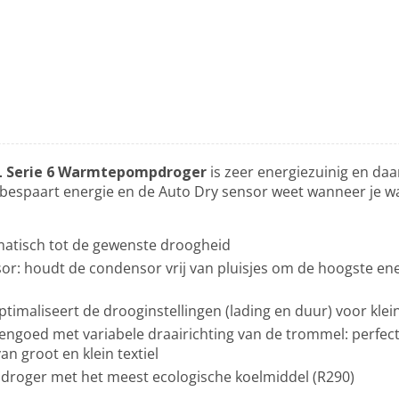
Serie 6 Warmtepompdroger
is zeer energiezuinig en d
bespaart energie en de Auto Dry sensor weet wanneer je w
matisch tot de gewenste droogheid
or: houdt de condensor vrij van pluisjes om de hoogste ene
ptimaliseert de drooginstellingen (lading en duur) voor klei
goed met variabele draairichting van de trommel: perfect
n groot en klein textiel
sdroger met het meest ecologische koelmiddel (R290)