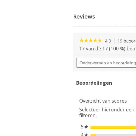
Reviews
☆☆☆☆☆
☆☆☆☆☆
4.9
19 beoor
4.9
17 van de 17 (100 %) beo
van
de
Onderwerpen
5
en
sterren.
beoordelingen
Beoordelingen
zoeken
lezen
van
Beoordelingen
BOSCH
WQG245D7NL
Serie
Overzicht van scores
6
Warmtepompdroger
Selecteer hieronder een 
filteren.
5
sterren
★
4
sterren
★