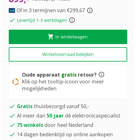
19
Youreko’s
Reviews.
tool
Of in 3 termijnen van €299,67
Dezelfde
paginalink.
voor
Levertijd 1-3 werkdagen
energiebesparing.
In winkelwagen
Winkelvoorraad bekijken
Oude apparaat
gratis
retour?
Klik op het tooltip-icoon voor meer
mogelijkheden
Gratis
thuisbezorgd vanaf 50,-
Al meer dan
50 jaar
dé elektronicaspecialist
75 winkels
door heel Nederland
14 dagen bedenktijd op online aankopen