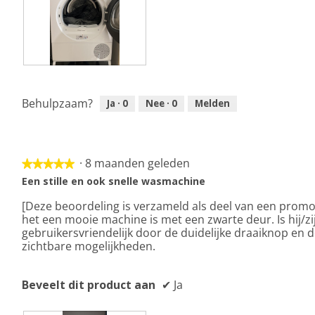
e
e
n
n
t
t
u
u
e
e
e
e
B
F
n
n
e
o
m
m
o
t
Behulpzaam?
Ja ·
0
Nee ·
0
Melden
o
o
o
o
d
d
r
M
a
a
d
e
a
a
e
t
·
8 maanden geleden
l
l
l
d
★★★★★
★★★★★
d
d
i
e
5
Een stille en ook snelle wasmachine
i
i
n
z
van
a
a
g
e
[Deze beoordeling is verzameld als deel van een promot
5
l
l
f
a
het een mooie machine is met een zwarte deur. Is hij/zi
sterren.
o
o
o
c
gebruikersvriendelijk door de duidelijke draaiknop en d
o
o
t
t
zichtbare mogelijkheden.
g
g
o
i
v
v
1
e
Beveelt dit product aan
✔
Ja
e
e
.
o
n
n
p
s
s
e