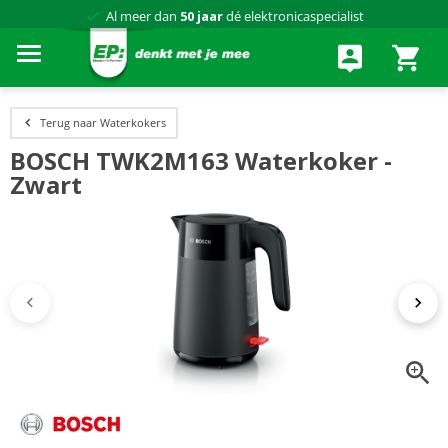
Al meer dan
50 jaar
dé elektronicaspecialist
75 winkels
door heel Nederland
Achteraf betalen via Klarna
Terug naar Waterkokers
BOSCH TWK2M163 Waterkoker -
Zwart