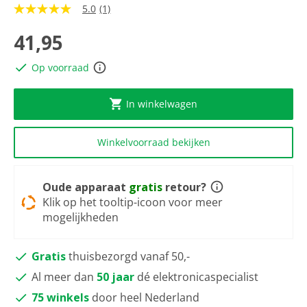
5.0
(1)
5.0
van
5
41,95
sterren,
gemiddelde
Op voorraad
scorewaarde.
Read
a
Review.
In winkelwagen
Dezelfde
paginalink.
Winkelvoorraad bekijken
Oude apparaat
gratis
retour?
Klik op het tooltip-icoon voor meer
mogelijkheden
Gratis
thuisbezorgd vanaf 50,-
Al meer dan
50 jaar
dé elektronicaspecialist
75 winkels
door heel Nederland