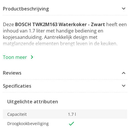
Productbeschrijving
Deze
BOSCH TWK2M163 Waterkoker - Zwart
heeft een
inhoud van 1.7 liter met handige bediening en
kopjesaanduiding. Aantrekkelijk design met
matglanzende elementen brengt leven in de keuken.
Dekselopening
Toon meer
Met een druk op de knop.
De waterkoker bijvullen was nog nooit zo makkelijk. De
Reviews
deksel van deze praktische waterkoker open je namelijk
met een druk op de knop.
Specificaties
Vulindicator met kopjesaanduiding
Bespaar energie, water en tijd dankzij de vulindicator
Uitgelichte attributen
met kopjesaanduiding.
Door alleen de benodigde hoeveelheid te koken, wordt
Capaciteit
1.7 l
op lange termijn het verspillen van energie, water en tijd
voorkomen. Met de vulindicator voorzien van
Droogkookbeveiliging
kopjesaanduiding, is gemakkelijk af te lezen hoeveel