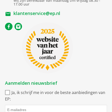
Wij zijn bereikbaar van maandag t/m vrijdag 08.30 -
Kopjesaanduiding
17.00 uur
Snel kokend water
Snel kokend water dankzij 2.400 Watt vermogen.
klantenservice@ep.nl
Geniet van een kop thee, wanneer je maar wilt. De
krachtige 2.400 Watt waterkoker kookt snel en
gemakkelijk je water. Zo geniet jij sneller van je kop thee.
360 graden draaibaar
Plaats het apparaat op elke mogelijke manier terug op
de bodemplaat. Door de 360 graden plaatsing maakt het
niet uit in welke richting deze geplaatst wordt en hoef je
hier geen extra aandacht aan te besteden.
Aanmelden nieuwsbrief
Ja, ik schrijf me in voor de beste aanbiedingen van
EP: