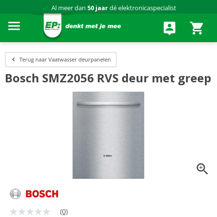
Al meer dan
50 jaar
dé elektronicaspecialist
75 winkels
door heel Nederland
Achteraf betalen via Klarna
Terug naar Vaatwasser deurpanelen
Bosch SMZ2056 RVS deur met greep
(0)
Geen