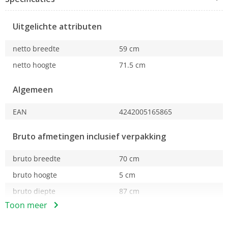
Uitgelichte attributen
netto breedte
59 cm
netto hoogte
71.5 cm
Algemeen
EAN
4242005165865
Bruto afmetingen inclusief verpakking
bruto breedte
70 cm
bruto hoogte
5 cm
bruto diepte
87 cm
Toon meer
bruto gewicht
7.9 kg