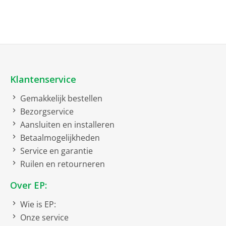
Netto afmetingen
netto breedte
59 cm
netto hoogte
71.5 cm
netto diepte
2.1 cm
netto gewicht
7.11 kg
Klantenservice
Gemakkelijk bestellen
Optionele toebehoren
Bezorgservice
Frontbekleding voor
Aansluiten en installeren
vaatwasser
Betaalmogelijkheden
Service en garantie
Ruilen en retourneren
Over EP:
Wie is EP:
Onze service