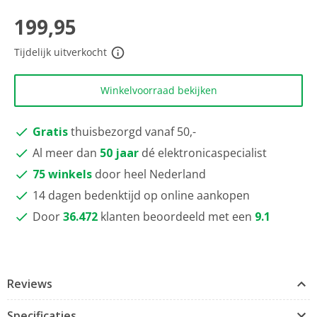
scorewaarde
Dezelfde
199,95
paginalink.
Tijdelijk uitverkocht
Winkelvoorraad bekijken
Gratis
thuisbezorgd vanaf 50,-
Al meer dan
50 jaar
dé elektronicaspecialist
75 winkels
door heel Nederland
14 dagen bedenktijd op online aankopen
Door
36.472
klanten beoordeeld met een
9.1
Reviews
Specificaties