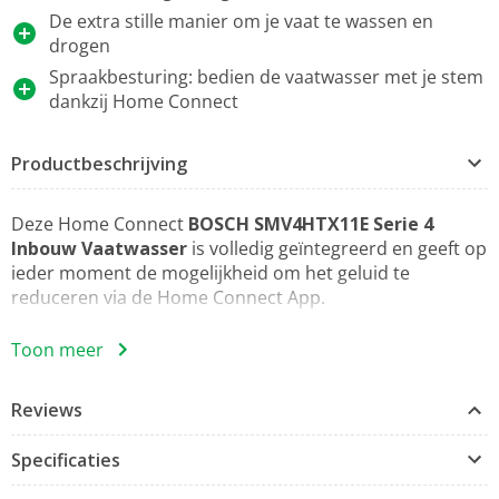
De extra stille manier om je vaat te wassen en
drogen
Spraakbesturing: bedien de vaatwasser met je stem
dankzij Home Connect
Productbeschrijving
Deze Home Connect
BOSCH SMV4HTX11E Serie 4
Inbouw Vaatwasser
is volledig geïntegreerd en geeft op
ieder moment de mogelijkheid om het geluid te
reduceren via de Home Connect App.
Extra Droog
Toon meer
Geniet van extra droge resultaten.
Door de Extra Droog-optie te selecteren droogt je vaat
Reviews
grondiger dankzij hogere temperaturen tijdens de
spoelfase en een langere droogfase. Praktisch en
Specificaties
handig, te activeren met slechts één druk op de knop.