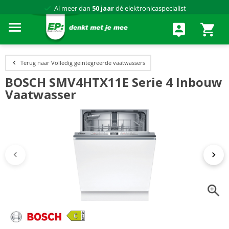
Al meer dan
50 jaar
dé elektronicaspecialist
75 winkels
door heel Nederland
Achteraf betalen via Klarna
Terug naar Volledig geintegreerde vaatwassers
BOSCH SMV4HTX11E Serie 4 Inbouw
Vaatwasser