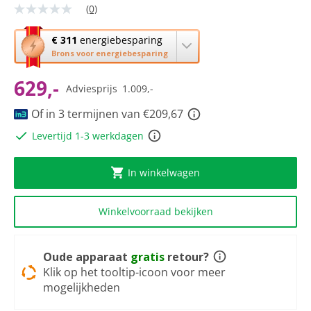
(0)
Geen
scorewaarde
Dezelfde
Met
€ 311
energiebesparing
paginalink.
deze
Brons voor energiebesparing
knop
629,-
opent
Adviesprijs
1.009,-
Youreko’s
tool
Of in 3 termijnen van €209,67
voor
Levertijd 1-3 werkdagen
energiebesparing.
In winkelwagen
Winkelvoorraad bekijken
Oude apparaat
gratis
retour?
Klik op het tooltip-icoon voor meer
mogelijkheden