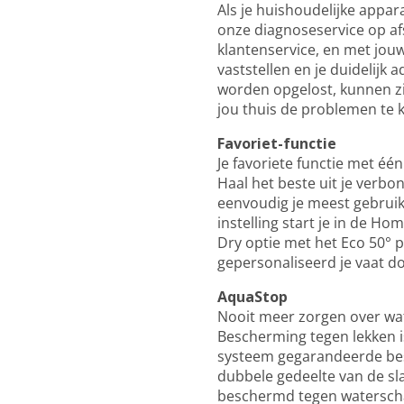
Als je huishoudelijke appa
onze diagnoseservice op af
klantenservice, en met jou
vaststellen en je duidelijk
worden opgelost, kunnen zi
jou thuis de problemen te 
Favoriet-functie
Je favoriete functie met éé
Haal het beste uit je verbon
eenvoudig je meest gebrui
instelling start je in de H
Dry optie met het Eco 50° 
gepersonaliseerd je vaat d
AquaStop
Nooit meer zorgen over wa
Bescherming tegen lekken i
systeem gegarandeerde besc
dubbele gedeelte van de sl
beschermd tegen waterscha