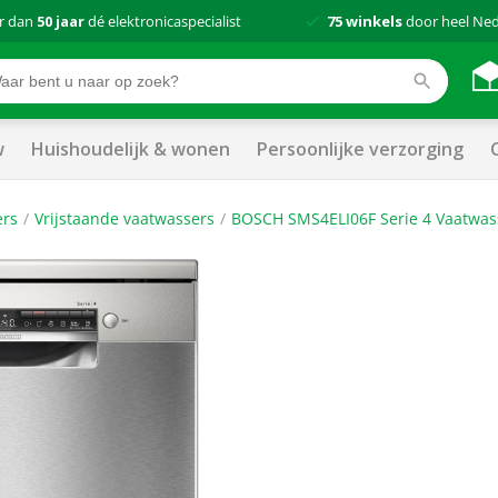
r dan
50 jaar
dé elektronicaspecialist
75 winkels
door heel Ne
w
Huishoudelijk & wonen
Persoonlijke verzorging
ers
Vrijstaande vaatwassers
BOSCH SMS4ELI06F Serie 4 Vaatwas