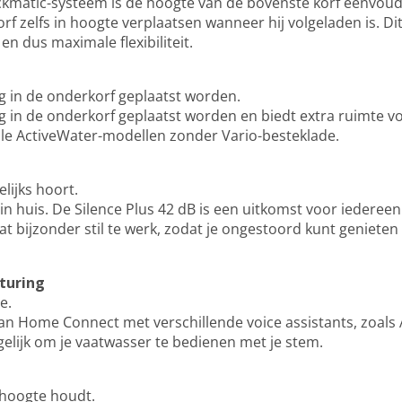
ckmatic-systeem is de hoogte van de bovenste korf eenvoudi
korf zelfs in hoogte verplaatsen wanneer hij volgeladen is. D
 dus maximale flexibiliteit.
g in de onderkorf geplaatst worden.
 in de onderkorf geplaatst worden en biedt extra ruimte voor
lle ActiveWater-modellen zonder Vario-besteklade.
lijks hoort.
in huis. De Silence Plus 42 dB is een uitkomst voor iedereen 
 bijzonder stil te werk, zodat je ongestoord kunt genieten 
turing
e.
an Home Connect met verschillende voice assistants, zoals
gelijk om je vaatwasser te bedienen met je stem.
 hoogte houdt.