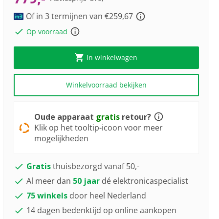
5
Youreko’s
Reviews.
tool
Of in 3 termijnen van €259,67
Dezelfde
paginalink.
voor
Op voorraad
energiebesparing.
In winkelwagen
Winkelvoorraad bekijken
Oude apparaat
gratis
retour?
Klik op het tooltip-icoon voor meer
mogelijkheden
Gratis
thuisbezorgd vanaf 50,-
Al meer dan
50 jaar
dé elektronicaspecialist
75 winkels
door heel Nederland
14 dagen bedenktijd op online aankopen