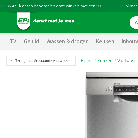
36.472
klanten beoordelen onze winkels met een
9.1
Al mee
TV
Geluid
Wassen & drogen
Keuken
Inbou
Home
Keuken
Vaatwass
Terug naar Vrijstaande vaatwassers