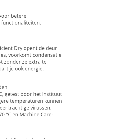
voor betere
unctionaliteiten.
ficient Dry opent de deur
oces, voorkomt condensatie
st zonder ze extra te
art je ook energie.
den
, getest door het Instituut
hogere temperaturen kunnen
eerkrachtige virussen,
 70 °C en Machine Care-