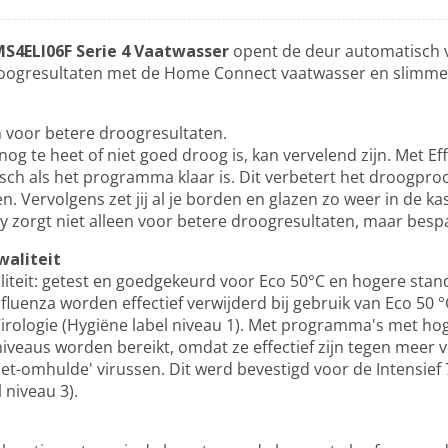
S4ELI06F Serie 4 Vaatwasser
opent de deur automatisch 
oogresultaten met de Home Connect vaatwasser en slimme f
 voor betere droogresultaten.
nog te heet of niet goed droog is, kan vervelend zijn. Met Ef
sch als het programma klaar is. Dit verbetert het droogpr
len. Vervolgens zet jij al je borden en glazen zo weer in de ka
y zorgt niet alleen voor betere droogresultaten, maar bespa
waliteit
iteit: getest en goedgekeurd voor Eco 50°C en hogere stan
fluenza worden effectief verwijderd bij gebruik van Eco 50 °C
Virologie (Hygiëne label niveau 1). Met programma's met 
iveaus worden bereikt, omdat ze effectief zijn tegen meer v
et-omhulde' virussen. Dit werd bevestigd voor de Intensief
niveau 3).