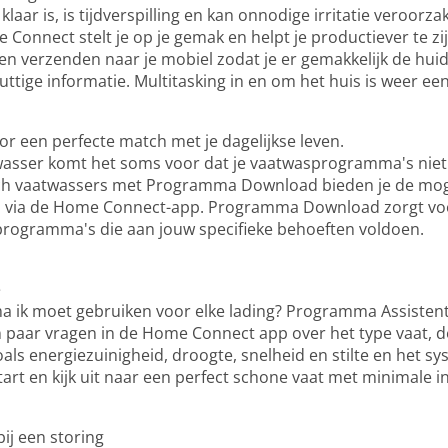
laar is, is tijdverspilling en kan onnodige irritatie veroor
nnect stelt je op je gemak en helpt je productiever te zijn m
n verzenden naar je mobiel zodat je er gemakkelijk de hu
uttige informatie. Multitasking in en om het huis is weer e
 een perfecte match met je dagelijkse leven.
twasser komt het soms voor dat je vaatwasprogramma's niet 
sch vaatwassers met Programma Download bieden je de moge
via de Home Connect-app. Programma Download zorgt voo
programma's die aan jouw specifieke behoeften voldoen.
e
 ik moet gebruiken voor elke lading? Programma Assistent
aar vragen in de Home Connect app over het type vaat, de
als energiezuinigheid, droogte, snelheid en stilte en het sy
rt en kijk uit naar een perfect schone vaat met minimale i
ij een storing