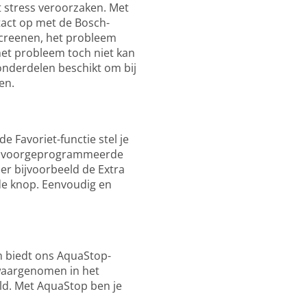
t stress veroorzaken. Met
tact op met de Bosch-
screenen, het probleem
 het probleem toch niet kan
onderdelen beschikt om bij
en.
e Favoriet-functie stel je
eze voorgeprogrammeerde
eer bijvoorbeeld de Extra
de knop. Eenvoudig en
m biedt ons AquaStop-
 waargenomen in het
ld. Met AquaStop ben je