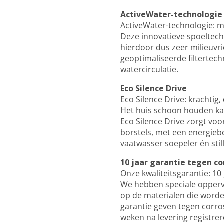
ActiveWater-technologie
ActiveWater-technologie: m
Deze innovatieve spoeltechn
hierdoor dus zeer milieuvri
geoptimaliseerde filtertec
watercirculatie.
Eco Silence Drive
Eco Silence Drive: krachtig, 
Het huis schoon houden kan
Eco Silence Drive zorgt voo
borstels, met een energiebe
vaatwasser soepeler én still
10 jaar garantie tegen co
Onze kwaliteitsgarantie: 10
We hebben speciale opperv
op de materialen die worde
garantie geven tegen corro
weken na levering registr