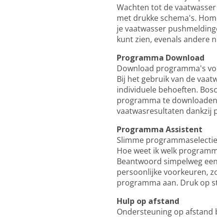
Wachten tot de vaatwasser k
met drukke schema's. Home Co
je vaatwasser pushmeldinge
kunt zien, evenals andere n
Programma Download
Download programma's voor
Bij het gebruik van de vaa
individuele behoeften. Bo
programma te downloaden 
vaatwasresultaten dankzij 
Programma Assistent
Slimme programmaselecti
Hoe weet ik welk programma
Beantwoord simpelweg een p
persoonlijke voorkeuren, zo
programma aan. Druk op sta
Hulp op afstand
Ondersteuning op afstand b