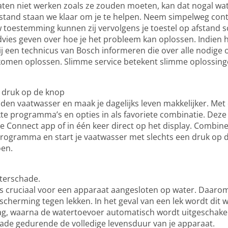
raten niet werken zoals ze zouden moeten, kan dat nogal wa
stand staan we klaar om je te helpen. Neem simpelweg con
w toestemming kunnen zij vervolgens je toestel op afstand 
 advies geven over hoe je het probleem kan oplossen. Indien
j een technicus van Bosch informeren die over alle nodige 
komen oplossen. Slimme service betekent slimme oplossing
n druk op de knop
den vaatwasser en maak je dagelijks leven makkelijker. Met d
kte programma’s en opties in als favoriete combinatie. D
ome Connect app of in één keer direct op het display. Combin
programma en start je vaatwasser met slechts een druk op 
oen.
terschade.
s cruciaal voor een apparaat aangesloten op water. Daaro
herming tegen lekken. In het geval van een lek wordt dit
ag, waarna de watertoevoer automatisch wordt uitgeschake
de gedurende de volledige levensduur van je apparaat.