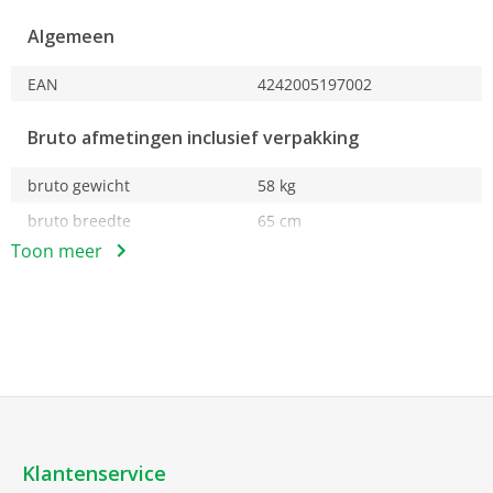
Algemeen
EAN
4242005197002
Bruto afmetingen inclusief verpakking
bruto gewicht
58 kg
bruto breedte
65 cm
Toon meer
bruto hoogte
182 cm
bruto diepte
78 cm
Comfort
Digitale
temperatuurweergave
Constructie
Klantenservice