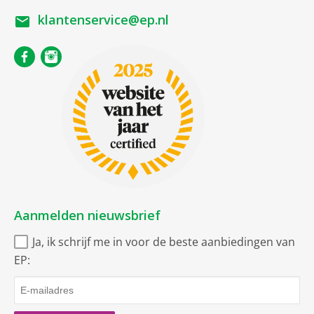
Gezamenlijke netto inhoud
klantenservice@ep.nl
Gezamenlijke inhoud
289l
koelen en vriezen
Kenmerken koelzone
Inhoud koelgedeelte
195 l
Kenmerken vrieszone
Inhoud vriesgedeelte
94 l
BigBox [XXL]:
1
Aanmelden nieuwsbrief
Lade
2
Ja, ik schrijf me in voor de beste aanbiedingen van
Supervriezen
EP:
Netto afmetingen