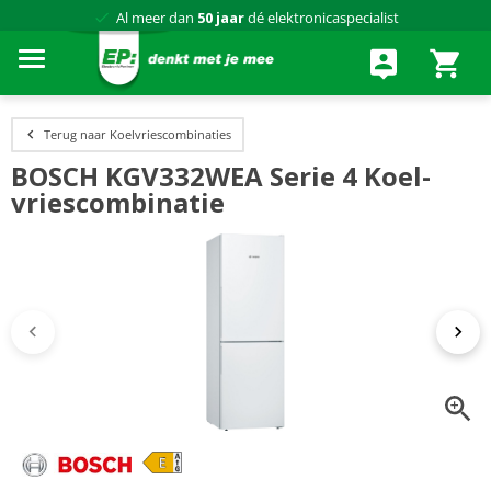
Al meer dan
50 jaar
dé elektronicaspecialist
75 winkels
door heel Nederland
Achteraf betalen via Klarna
Terug naar Koelvriescombinaties
BOSCH KGV332WEA Serie 4 Koel-
vriescombinatie