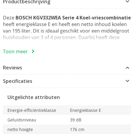
Productbeschrijving
Deze
BOSCH KGV332WEA Serie 4 Koel-vriescombinatie
heeft energieklasse E en heeft een netto inhoud koelen
van 195 liter. Dit is ideaal geschikt voor een middelgroot
huishouden van 3 of 4 personen. Daarbij heeft deze
koelkast ook nog een vriesgedeelte met een netto
inhoud vriezen van 94 liter. Uiteraard is het
Toon meer
geluidsniveau van een koelkast ook belangrijk. Hoe
hoger het aantal decibel, hoe luider de koelkast is. Het
Reviews
geluid verdubbelt namelijk bij elke 3 decibel en een stille
koelkast is met name handig voor als je deze in een
Specificaties
open keuken wilt plaatsen. Het geluidsniveau van deze
Bosch KGV332WEA Serie 4 koelvriescombinatie is met 39
dB normaal.
Uitgelichte attributen
Energie-efficiëntieklasse
Energieklasse E
Geluidsniveau
39 dB
netto hoogte
176 cm