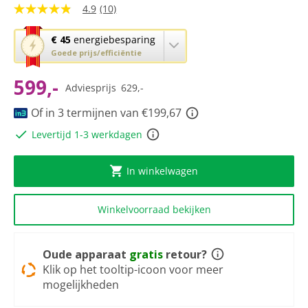
4.9
(10)
4.9
van
5
Met
€ 45
energiebesparing
sterren,
deze
Goede prijs/efficiëntie
gemiddelde
knop
scorewaarde.
Read
599,-
opent
Adviesprijs
629,-
10
Youreko’s
Reviews.
tool
Of in 3 termijnen van €199,67
Dezelfde
paginalink.
voor
Levertijd 1-3 werkdagen
energiebesparing.
In winkelwagen
Winkelvoorraad bekijken
Oude apparaat
gratis
retour?
Klik op het tooltip-icoon voor meer
mogelijkheden