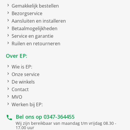
Gemakkelijk bestellen
Vriesgedeelte onder
Bezorgservice
Aansluiten en installeren
Draairichting deur
Betaalmogelijkheden
Verwisselbare
Service en garantie
deurophanging
Ruilen en retourneren
EU21 EU-label koelapparatuur 2019/2016
Over EP:
Wie is EP:
Energie-efficiëntieklasse
Energieklasse E
Onze service
Energieverbruik
228 kWh/jaar
De winkels
Totale inhoud vriesvakken
94 liter
Contact
Totale inhoud
195 liter
MVO
koelgedeelte(s
Werken bij EP:
Geluidsniveau
39 dB
Bel ons op
0347-364455
Geluidsniveauklasse
C
Wij zijn bereikbaar van maandag t/m vrijdag 08.30 -
17.00 uur