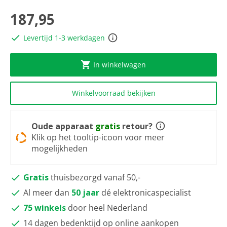
scorewaarde
Dezelfde
187,95
paginalink.
Levertijd 1-3 werkdagen
In winkelwagen
Winkelvoorraad bekijken
Oude apparaat
gratis
retour?
Klik op het tooltip-icoon voor meer
mogelijkheden
Gratis
thuisbezorgd vanaf 50,-
Al meer dan
50 jaar
dé elektronicaspecialist
75 winkels
door heel Nederland
14 dagen bedenktijd op online aankopen