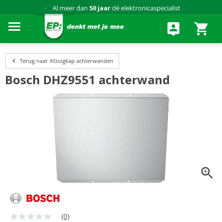
Al meer dan
50 jaar
dé elektronicaspecialist
75 winkels
door heel Nederland
Achteraf betalen via Klarna
Terug naar Afzuigkap achterwanden
Bosch DHZ9551 achterwand
(0)
Geen