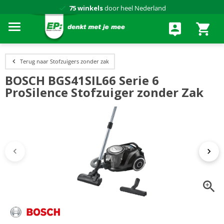
75 winkels
door heel Nederland
Achteraf betalen via Klarna
Terug naar Stofzuigers zonder zak
BOSCH BGS41SIL66 Serie 6
ProSilence Stofzuiger zonder Zak