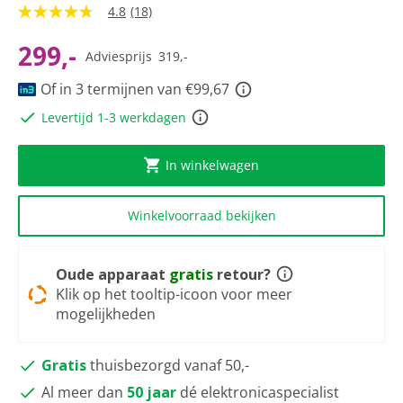
4.8
(18)
4.8
van
5
299,-
Adviesprijs
319,-
sterren,
gemiddelde
Of in 3 termijnen van €99,67
scorewaarde.
Read
Levertijd 1-3 werkdagen
18
Reviews.
Dezelfde
paginalink.
In winkelwagen
Winkelvoorraad bekijken
Oude apparaat
gratis
retour?
Klik op het tooltip-icoon voor meer
mogelijkheden
Gratis
thuisbezorgd vanaf 50,-
Al meer dan
50 jaar
dé elektronicaspecialist