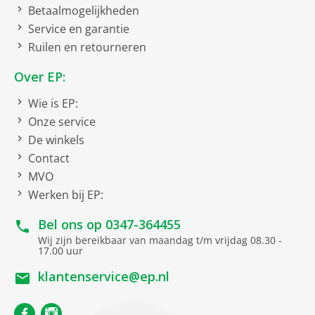
bruto hoogte
Betaalmogelijkheden
32 cm
Service en garantie
bruto diepte
60 cm
Ruilen en retourneren
bruto gewicht
9 kg
Over EP:
Filtersysteem
Wie is EP:
Filtersysteem
HEPA-Filter H13
Onze service
De winkels
Kenmerken
Contact
MVO
Stofzakloos
Werken bij EP:
Watt
600
Bel ons op
0347-364455
Electronische
Wij zijn bereikbaar van maandag t/m vrijdag 08.30 -
zuigkrachtregeling
17.00 uur
Zuigtechnologie I
SensorBagless Technology
klantenservice@ep.nl
Stofbakcapaciteit
max. 2.4 l