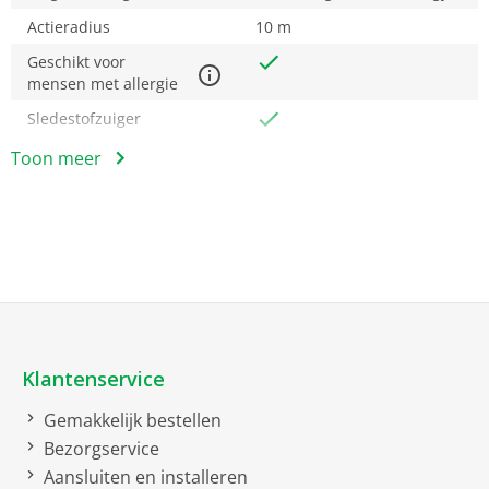
Actieradius
10 m
Geschikt voor
mensen met allergie
Sledestofzuiger
Toon meer
Kierenmondstuk
Parket/Harde vloeren
mondstuk/borstel
Telescoopbuis
Algemeen
EAN
4242005168682
Klantenservice
Gemakkelijk bestellen
Bruto afmetingen inclusief verpakking
Bezorgservice
bruto breedte
39 cm
Aansluiten en installeren