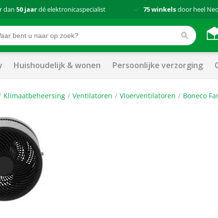
r dan
50 jaar
dé elektronicaspecialist
75 winkels
door heel Ne
w
Huishoudelijk & wonen
Persoonlijke verzorging
Klimaatbeheersing
Ventilatoren
Vloerventilatoren
Boneco Fan