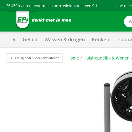
36.459
klanten beoordelen onze winkels met een
9.1
Al mee
TV
Geluid
Wassen & drogen
Keuken
Inbou
Home
Huishoudelijk & Wonen
Terug naar Vloerventilatoren