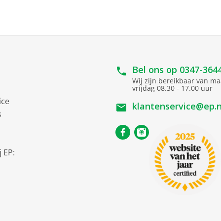
37.5 cm
121 cm
37.5 cm
Bel ons op
0347-364
Wij zijn bereikbaar van m
vrijdag 08.30 - 17.00 uur
ice
klantenservice@ep.n
s
 EP: