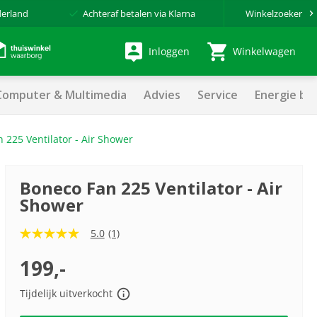
derland
Achteraf betalen via Klarna
Winkelzoeker
Inloggen
Winkelwagen
Computer & Multimedia
Advies
Service
Energie be
 225 Ventilator - Air Shower
Boneco Fan 225 Ventilator - Air
Shower
5.0
(1)
5.0
van
5
199,-
sterren,
gemiddelde
Tijdelijk uitverkocht
scorewaarde.
Read