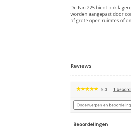
De Fan 225 biedt ook lager
worden aangepast door conn
of grote open ruimtes of om
Reviews
☆☆☆☆☆
☆☆☆☆☆
5.0
1 beoord
5
van
Onderwerpen
de
en
5
beoordelingen
sterren.
zoeken
Beoordelingen
lezen
Beoordelingen
van