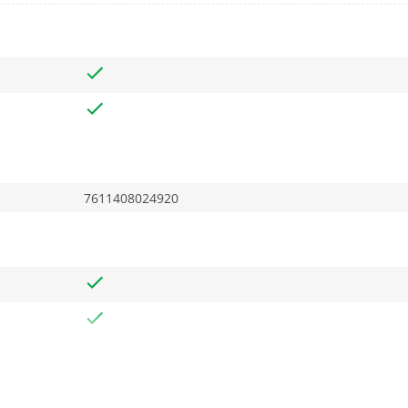
7611408024920
41