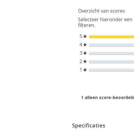
Boneco
Fan
Overzicht van scores
225
Ventilator
Selecteer hieronder een 
-
Air
filteren.
Shower
5
sterren
★
4
sterren
★
3
sterren
★
2
sterren
★
1
sterren
★
1 alleen score-beoordel
Specificaties