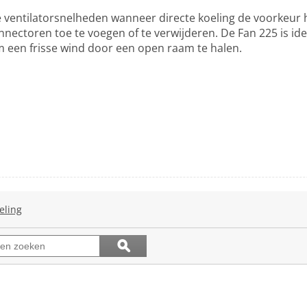
e ventilatorsnelheden wanneer directe koeling de voorkeur 
ectoren toe te voegen of te verwijderen. De Fan 225 is ide
 een ​​frisse wind door een open raam te halen.
eling
Met
deze
actie
Onderwerpen
ϙ
navigeert
en
Zoeken
u
beoordelingen
naar
zoeken
beoordelingen.