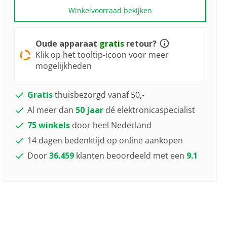
a
Review.
Winkelvoorraad bekijken
Dezelfde
paginalink.
Oude apparaat
gratis
retour?
Klik op het tooltip-icoon voor meer
mogelijkheden
Gratis
thuisbezorgd vanaf 50,-
Al meer dan
50 jaar
dé elektronicaspecialist
75 winkels
door heel Nederland
14 dagen bedenktijd op online aankopen
Door
36.459
klanten beoordeeld met een
9.1