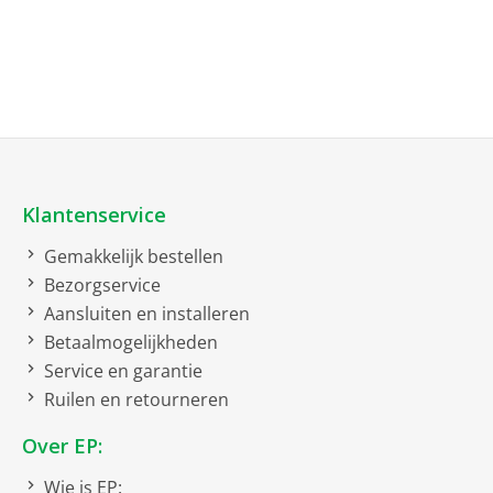
EAN
8690842550713
Constructie
Magnetron combi
Inbouw apparaat
Inhoud
44 l
Klantenservice
Draairichting deur
Gemakkelijk bestellen
Bezorgservice
Deurscharnier onder
Aansluiten en installeren
Betaalmogelijkheden
Extra functies
Service en garantie
Ruilen en retourneren
Ontdooiprogramma
Over EP:
Autopilot
Wie is EP:
Grill