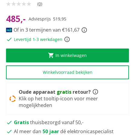
(0)
Geen
scorewaarde
Dezelfde
485,-
Adviesprijs
519,95
paginalink.
Of in 3 termijnen van €161,67
Levertijd 1-3 werkdagen
In winkelwagen
Winkelvoorraad bekijken
Oude apparaat
gratis
retour?
Klik op het tooltip-icoon voor meer
mogelijkheden
Gratis
thuisbezorgd vanaf 50,-
Al meer dan
50 jaar
dé elektronicaspecialist