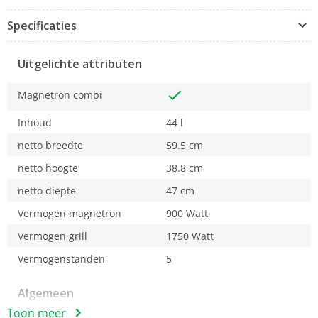
grillsmaak kun je nu ook bereiken met een
Specificaties
microgolfoven. De heldere verlichting aan de
binnenzijde geeft zicht op de bereiding van je gerechten,
zodat je indien nodig kunt inspringen.
Uitgelichte attributen
Magnetron combi
Inhoud
44 l
netto breedte
59.5 cm
netto hoogte
38.8 cm
netto diepte
47 cm
Vermogen magnetron
900 Watt
Vermogen grill
1750 Watt
Vermogenstanden
5
Algemeen
Toon meer