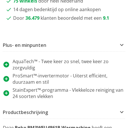
75 winkels
door heel Nederland
14 dagen bedenktijd op online aankopen
Door
36.479
klanten beoordeeld met een
9.1
Plus- en minpunten
AquaTech™ - Twee keer zo snel, twee keer zo
zorgvuldig
ProSmart™-invertermotor - Uiterst efficiënt,
duurzaam en stil
StainExpert™-programma - Vlekkeloze reiniging van
24 soorten vlekken
Productbeschrijving
Deze
Beko BM3WFU4861B Wasmachine
heeft een