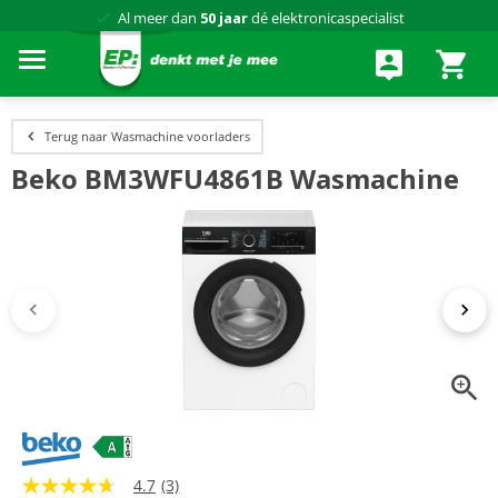
Al meer dan
50 jaar
dé elektronicaspecialist
75 winkels
door heel Nederland
Achteraf betalen via Klarna
Terug naar Wasmachine voorladers
Beko BM3WFU4861B Wasmachine
4.7
(3)
4.7