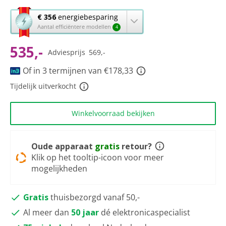
van
5
Met
€ 356
energiebesparing
sterren,
deze
Aantal efficiëntere modellen
4
gemiddelde
knop
scorewaarde.
Read
535,-
opent
Adviesprijs
569,-
3
Youreko’s
Reviews.
tool
Of in 3 termijnen van €178,33
Dezelfde
paginalink.
voor
Tijdelijk uitverkocht
energiebesparing.
Winkelvoorraad bekijken
Oude apparaat
gratis
retour?
Klik op het tooltip-icoon voor meer
mogelijkheden
Gratis
thuisbezorgd vanaf 50,-
Al meer dan
50 jaar
dé elektronicaspecialist