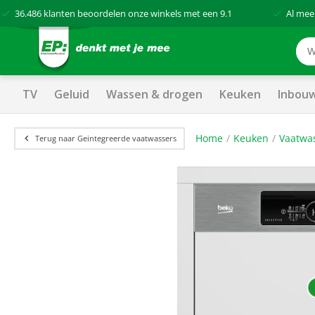
36.486
klanten beoordelen onze winkels met een
9.1
Al mee
TV
Geluid
Wassen & drogen
Keuken
Inbou
Home
Keuken
Vaatwa
Terug naar Geintegreerde vaatwassers