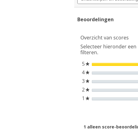
5
beoordelingen
sterren.
zoeken
Beoordelingen
lezen
Beoordelingen
van
Beko
BDSN36640XC2
Overzicht van scores
inbouw
vaatwasser
Selecteer hieronder een 
Selective
filteren.
Line
5
sterren
★
4
sterren
★
3
sterren
★
2
sterren
★
1
sterren
★
1 alleen score-beoordel