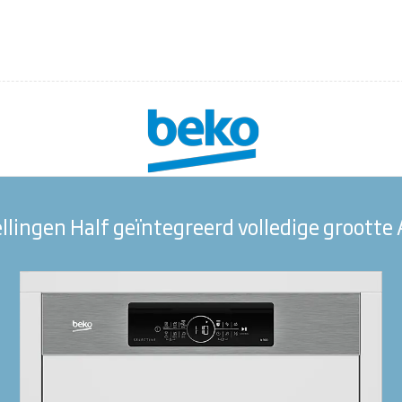
ellingen Half geïntegreerd volledige groot