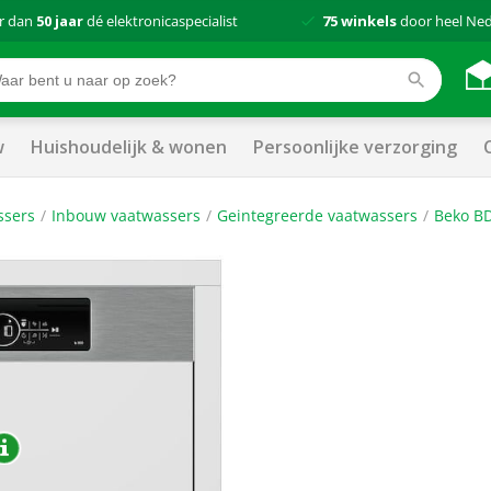
r dan
50 jaar
dé elektronicaspecialist
75 winkels
door heel Ne
w
Huishoudelijk & wonen
Persoonlijke verzorging
ssers
Inbouw vaatwassers
Geintegreerde vaatwassers
Beko BD