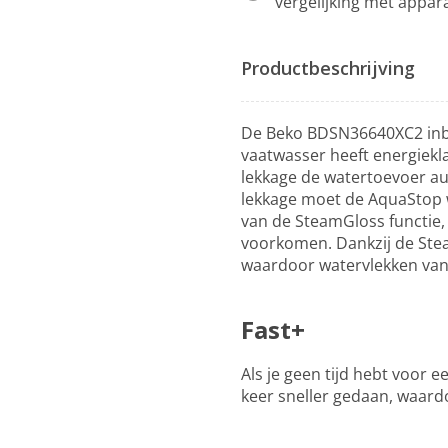
vergelijking met appar
Productbeschrijving
De Beko BDSN36640XC2 inbo
vaatwasser heeft energiekl
lekkage de watertoevoer a
lekkage moet de AquaStop w
van de SteamGloss functie,
voorkomen. Dankzij de Ste
waardoor watervlekken van 
Fast+
Als je geen tijd hebt voor 
keer sneller gedaan, waard