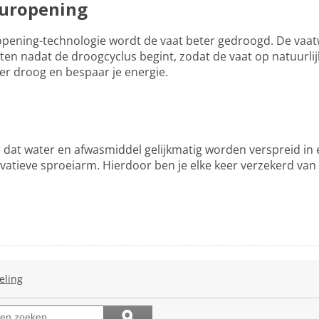
uropening
pening-technologie wordt de vaat beter gedroogd. De vaa
en nadat de droogcyclus begint, zodat de vaat op natuurlij
er droog en bespaar je energie.
 dat water en afwasmiddel gelijkmatig worden verspreid in 
ovatieve sproeiarm. Hierdoor ben je elke keer verzekerd van
eling
Met
deze
actie
Onderwerpen
ϙ
en