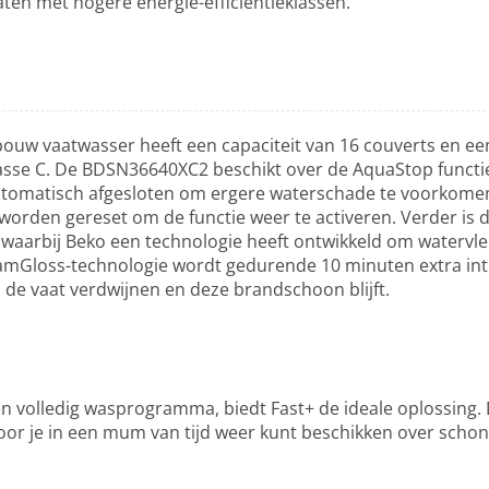
aten met hogere energie-efficiëntieklassen.
uw vaatwasser heeft een capaciteit van 16 couverts en ee
asse C. De BDSN36640XC2 beschikt over de AquaStop functi
utomatisch afgesloten om ergere waterschade te voorkomen
orden gereset om de functie weer te activeren. Verder is 
 waarbij Beko een technologie heeft ontwikkeld om watervle
amGloss-technologie wordt gedurende 10 minuten extra in
de vaat verdwijnen en deze brandschoon blijft.
een volledig wasprogramma, biedt Fast+ de ideale oplossing. 
oor je in een mum van tijd weer kunt beschikken over schon