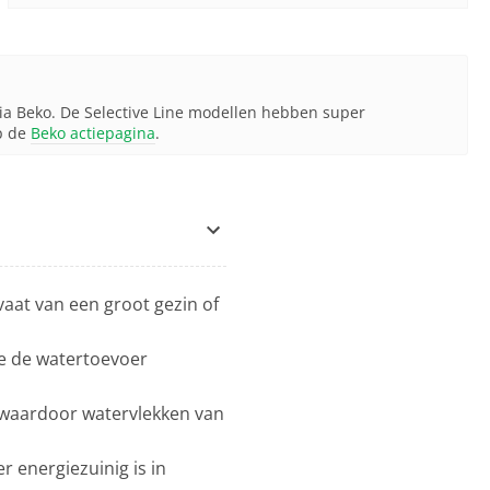
 via Beko. De Selective Line modellen hebben super
op de
Beko actiepagina
.
aat van een groot gezin of
ge de watertoevoer
 waardoor watervlekken van
r energiezuinig is in