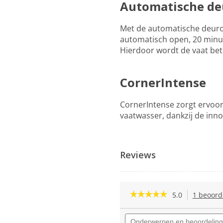
Automatische de
Met de automatische deuro
automatisch open, 20 minut
Hierdoor wordt de vaat bet
CornerIntense
CornerIntense zorgt ervoor
vaatwasser, dankzij de inn
Reviews
☆☆☆☆☆
☆☆☆☆☆
5.0
1 beoord
5
van
Onderwerpen
de
en