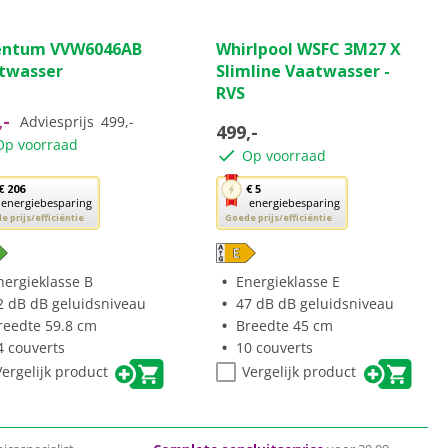
(10)
(1)
5.0
entum VVW6046AB
Whirlpool WSFC 3M27 X
van
twasser
Slimline Vaatwasser -
de
RVS
5
ren.
sterren.
,-
Adviesprijs
499,-
499,-
1
Op voorraad
Op voorraad
ordelingen
beoordeling
Met
€ 206
€ 5
energiebesparing
energiebesparing
e
deze
 prijs/efficiëntie
Goede prijs/efficiëntie
p
knop
nt
opent
reko’s
Youreko’s
nergieklasse B
Energieklasse E
tool
2 dB dB geluidsniveau
47 dB dB geluidsniveau
r
voor
reedte 59.8 cm
Breedte 45 cm
rgiebesparing.
energiebesparing.
4 couverts
10 couverts
Vergelijk product
Vergelijk product