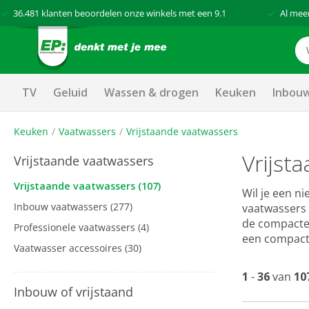
36.481
klanten beoordelen onze winkels met een
9.1
Al mee
TV
Geluid
Wassen & drogen
Keuken
Inbou
Keuken
Vaatwassers
Vrijstaande vaatwassers
Vrijst
Vrijstaande vaatwassers
Vrijstaande vaatwassers
(107)
Wil je een n
Inbouw vaatwassers
(277)
vaatwassers p
de compacte 
Professionele vaatwassers
(4)
een compact
Vaatwasser accessoires
(30)
1
-
36
van
10
Inbouw of vrijstaand