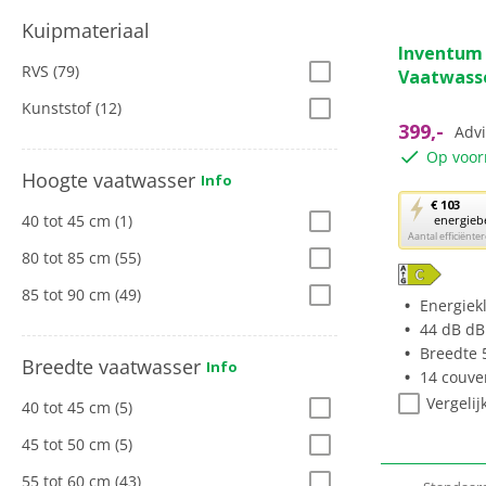
Kuipmateriaal
4.9
Inventum
van
RVS
(79)
Vaatwass
de
5
Kunststof
(12)
sterren.
399,-
Advi
12
Op voor
beoordeli
Hoogte vaatwasser
Info
Met
€ 103
40 tot 45 cm
(1)
energieb
deze
Aantal efficiënt
knop
80 tot 85 cm
(55)
opent
85 tot 90 cm
(49)
Youreko’s
Energiek
tool
44 dB dB
voor
Breedte 
Breedte vaatwasser
Info
energiebe
14 couve
Vergelij
40 tot 45 cm
(5)
45 tot 50 cm
(5)
55 tot 60 cm
(43)