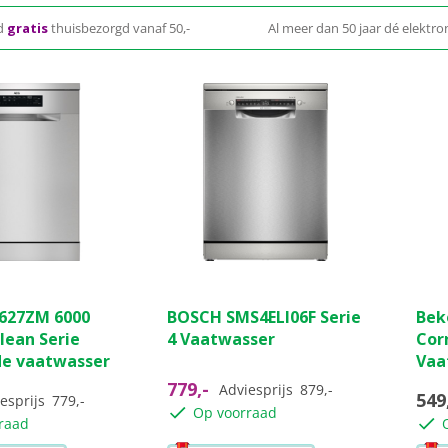
d
gratis
thuisbezorgd vanaf 50,-
Al meer dan 50 jaar dé elektron
(16)
(5)
5.0
0.0
627ZM 6000
BOSCH SMS4ELI06F Serie
Bek
van
van
lean Serie
4 Vaatwasser
Cor
de
de
de vaatwasser
Vaa
5
5
sterren.
ster
779,-
Adviesprijs
879,-
549
esprijs
779,-
5
Op voorraad
raad
ngen
beoordelingen