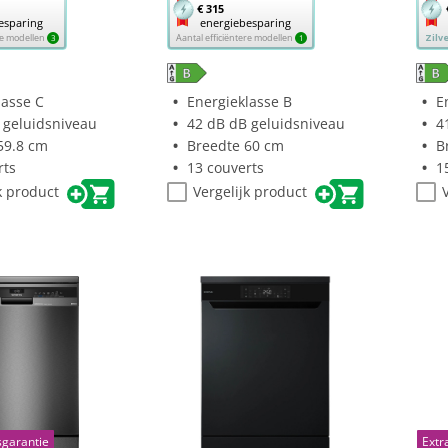
Met
Met
€ 315
esparing
energiebesparing
deze
dez
ere modellen
Aantal efficiëntere modellen
Zilv
3
1
knop
kno
opent
ope
Youreko’s
You
lasse C
Energieklasse B
E
tool
tool
 geluidsniveau
42 dB dB geluidsniveau
4
voor
voo
59.8 cm
Breedte 60 cm
B
sparing.
energiebesparing.
ene
rts
13 couverts
1
k product
Vergelijk product
sgarantie
Extr