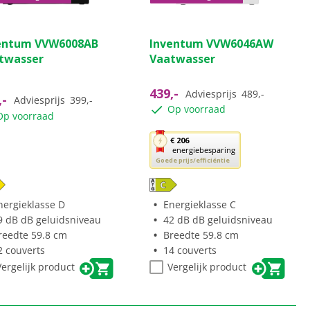
(35)
(9)
4.9
entum VVW6008AB
Inventum VVW6046AW
van
twasser
Vaatwasser
de
5
ren.
sterren.
439,-
Adviesprijs
489,-
,-
Adviesprijs
399,-
9
Op voorraad
Op voorraad
ordelingen
beoordelingen
Met
€ 206
energiebesparing
deze
Goede prijs/efficiëntie
knop
opent
Youreko’s
nergieklasse D
Energieklasse C
tool
9 dB dB geluidsniveau
42 dB dB geluidsniveau
voor
reedte 59.8 cm
Breedte 59.8 cm
energiebesparing.
2 couverts
14 couverts
Vergelijk product
Vergelijk product