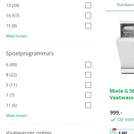
Standaar
13
(24)
14
(57)
15
(8)
Meer tonen
Spoelprogramma's
6
(49)
8
(22)
5
(11)
0.0
Miele G 5
van
7
(7)
Vaatwass
de
5
11
(6)
sterren.
999,-
Meer tonen
Op voor
Met
Vaatwasser opties
€ 423