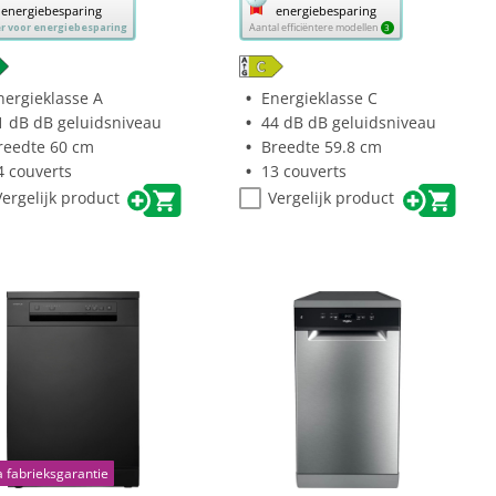
energiebesparing
energiebesparing
e
deze
er voor energiebesparing
Aantal efficiëntere modellen
3
p
knop
nt
opent
reko’s
Youreko’s
nergieklasse A
Energieklasse C
tool
1 dB dB geluidsniveau
44 dB dB geluidsniveau
r
voor
reedte 60 cm
Breedte 59.8 cm
rgiebesparing.
energiebesparing.
4 couverts
13 couverts
Vergelijk product
Vergelijk product
a fabrieksgarantie