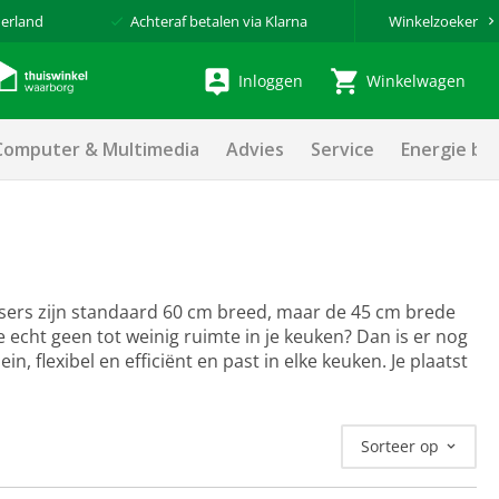
erland
Achteraf betalen via Klarna
Winkelzoeker
Inloggen
Winkelwagen
Computer & Multimedia
Advies
Service
Energie be
ssers zijn standaard 60 cm breed, maar de 45 cm brede
e echt geen tot weinig ruimte in je keuken? Dan is er nog
 flexibel en efficiënt en past in elke keuken. Je plaatst
Sorteer op