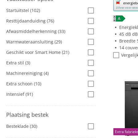
energieb
deze
Zilver voor en
Startuitstel
(102)
knop
opent
Resttijdaanduiding
(76)
Youreko’s
Energiek
Afwasmiddelherkenning
(33)
tool
45 dB dB
voor
Breedte 
Warmwateraansluiting
(29)
energiebe
14 couve
Geschikt voor Smart Home
(21)
Vergelij
Extra stil
(3)
Machinereiniging
(4)
Extra schoon
(10)
Intensief
(91)
Plaatsing bestek
Besteklade
(30)
Extra fabriek