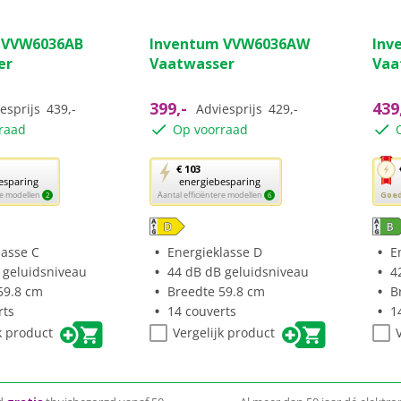
(12)
(3)
3.3
4.3
 VVW6036AB
Inventum VVW6036AW
Inv
van
van
er
Vaatwasser
Vaa
de
de
5
5
sterren.
ster
399,-
439
esprijs
439,-
Adviesprijs
429,-
3
10
raad
Op voorraad
ngen
beoordelingen
beo
Met
Met
€ 103
esparing
energiebesparing
deze
dez
ere modellen
Aantal efficiëntere modellen
Goede
2
6
knop
kno
opent
ope
Youreko’s
You
lasse C
Energieklasse D
E
tool
tool
 geluidsniveau
44 dB dB geluidsniveau
4
voor
voo
59.8 cm
Breedte 59.8 cm
B
sparing.
energiebesparing.
ene
rts
14 couverts
1
k product
Vergelijk product