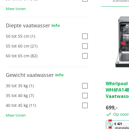
Standaar
Meer tonen
Diepte vaatwasser
Info
50 tot 55 cm
(1)
55 tot 60 cm
(21)
60 tot 65 cm
(82)
Gewicht vaatwasser
Info
0.0
Whirlpool
van
30 tot 35 kg
(1)
WH6FA14
de
35 tot 40 kg
(7)
Vaatwass
5
sterren.
40 tot 45 kg
(11)
699,-
Op voor
Meer tonen
Met
€ 421
energieb