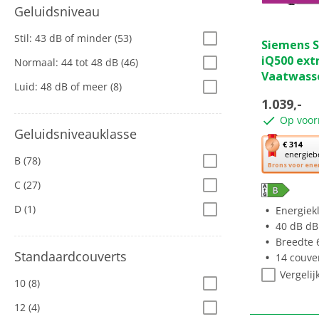
Geluidsniveau
4.5
Stil: 43 dB of minder
(53)
Siemens 
van
iQ500 ext
Normaal: 44 tot 48 dB
(46)
de
Vaatwass
5
Luid: 48 dB of meer
(8)
sterren.
1.039,-
11
Op voor
beoordeli
Geluidsniveauklasse
Met
€ 314
energieb
deze
B
(78)
Brons voor ene
knop
C
(27)
opent
Youreko’s
D
(1)
Energiek
tool
40 dB dB
voor
Breedte 
energiebe
Standaardcouverts
14 couve
Vergelij
10
(8)
12
(4)