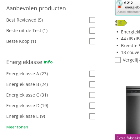
Met
€ 212
Aanbevolen producten
energieb
deze
Aantal efficiënt
knop
Best Reviewed
(5)
opent
Youreko’s
Beste uit de Test
(1)
Energiek
tool
44 dB dB
Beste Koop
(1)
voor
Breedte 
energiebe
13 couve
Vergelij
Energieklasse
Info
Energieklasse A
(23)
Energieklasse B
(24)
Energieklasse C
(31)
Energieklasse D
(19)
Energieklasse E
(9)
Meer tonen
Extra fabriek