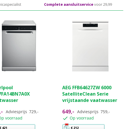
icaspecialist
Complete aansluitservice
voor 29,99
(0)
(25)
4.7
rlpool
AEG FFB64627ZW 6000
van
FA14BN7A0X
SatelliteClean Serie
de
twasser
vrijstaande vaatwasser
5
ren.
sterren.
,-
649,-
Adviesprijs
729,-
Adviesprijs
759,-
25
Op voorraad
Op voorraad
beoordelingen
Met
€ 421
€ 212