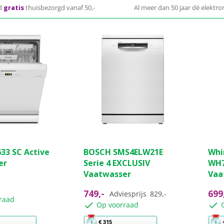
d
gratis
thuisbezorgd vanaf 50,-
Al meer dan 50 jaar dé elektron
(0)
(14)
4.9
0.0
633 SC Active
BOSCH SMS4ELW21E
Whi
van
van
er
Serie 4 EXCLUSIV
WH7
de
de
Vaatwasser
Vaa
5
5
sterren.
ster
749,-
699
Adviesprijs
829,-
14
raad
Op voorraad
beoordelingen
Met
Met
€ 315