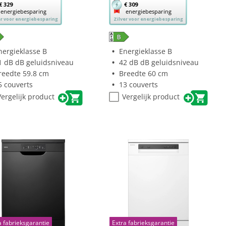
Met
€ 329
€ 309
energiebesparing
energiebesparing
e
deze
er voor energiebesparing
Zilver voor energiebesparing
p
knop
nt
opent
reko’s
Youreko’s
nergieklasse B
Energieklasse B
tool
1 dB dB geluidsniveau
42 dB dB geluidsniveau
r
voor
reedte 59.8 cm
Breedte 60 cm
rgiebesparing.
energiebesparing.
5 couverts
13 couverts
Vergelijk product
Vergelijk product
a fabrieksgarantie
Extra fabrieksgarantie