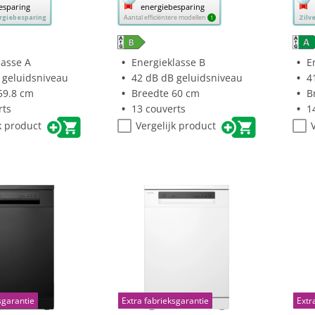
esparing
energiebesparing
deze
dez
ergiebesparing
Aantal efficiëntere modellen
Zilv
1
knop
kno
opent
ope
Youreko’s
You
lasse A
Energieklasse B
E
tool
tool
 geluidsniveau
42 dB dB geluidsniveau
4
voor
voo
59.8 cm
Breedte 60 cm
B
sparing.
energiebesparing.
ene
rts
13 couverts
1
k product
Vergelijk product
sgarantie
Extra fabrieksgarantie
Extr