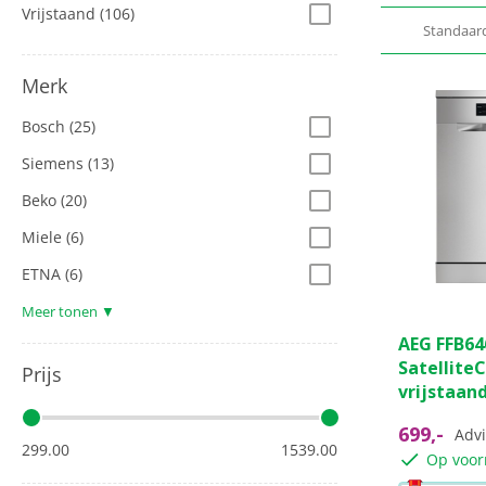
Vrijstaand
(106)
Standaar
Merk
Bosch
(25)
Siemens
(13)
Beko
(20)
Miele
(6)
ETNA
(6)
Meer tonen ▼
4.1
AEG FFB64
van
SatelliteC
de
Prijs
vrijstaan
5
sterren.
699,-
Advi
16
299.00
1539.00
Op voor
beoordeli