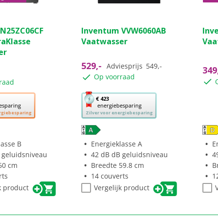
(11)
(8)
4.3
3.9
SN25ZC06CF
Inventum VVW6060AB
Inv
van
van
raKlasse
Vaatwasser
Vaa
de
de
er
5
5
sterren.
ster
529,-
Adviesprijs
549,-
349
8
35
Op voorraad
raad
ngen
beoordelingen
beo
Met
€ 423
esparing
energiebesparing
deze
rgiebesparing
Zilver voor energiebesparing
knop
opent
Youreko’s
lasse B
Energieklasse A
E
tool
 geluidsniveau
42 dB dB geluidsniveau
4
voor
60 cm
Breedte 59.8 cm
B
sparing.
energiebesparing.
rts
14 couverts
1
k product
Vergelijk product