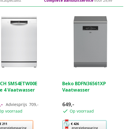
icaspecialist
Complete aansluitservice
voor 29,99
(1)
(0)
0.0
CH SMS4ETW00E
Beko BDFN36561XP
van
ie 4 Vaatwasser
Vaatwasser
de
5
ren.
sterren.
,-
649,-
Adviesprijs
709,-
Op voorraad
Op voorraad
ordeling
Met
€ 211
€ 426
energiebesparing
energiebesparing