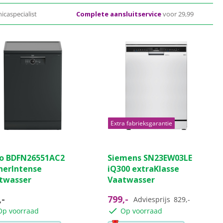
icaspecialist
Complete aansluitservice
voor 29,99
Extra fabrieksgarantie
(0)
(5)
4.8
o BDFN26551AC2
Siemens SN23EW03LE
van
nerIntense
iQ300 extraKlasse
de
twasser
Vaatwasser
5
ren.
sterren.
,-
799,-
Adviesprijs
829,-
5
Op voorraad
Op voorraad
beoordelingen