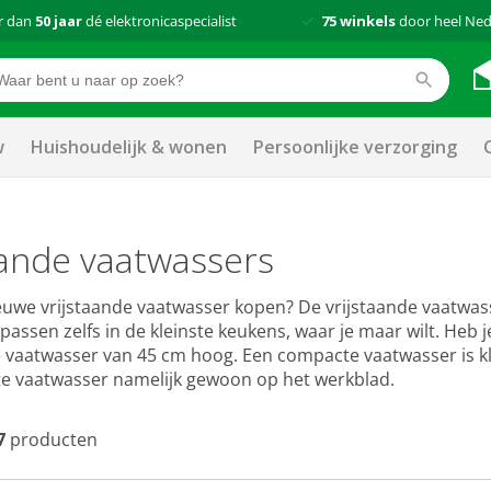
r dan
50 jaar
dé elektronicaspecialist
75 winkels
door heel Ned
w
Huishoudelijk & wonen
Persoonlijke verzorging
aande vaatwassers
ieuwe vrijstaande vaatwasser kopen? De vrijstaande vaatwa
assen zelfs in de kleinste keukens, waar je maar wilt. Heb j
vaatwasser van 45 cm hoog. Een compacte vaatwasser is klein,
e vaatwasser namelijk gewoon op het werkblad.
7
producten