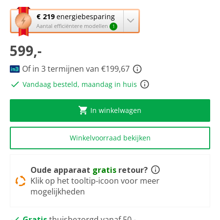
van
5
Met
€ 219
energiebesparing
sterren,
deze
Aantal efficiëntere modellen
1
gemiddelde
knop
scorewaarde.
Read
599,-
opent
a
Youreko’s
Review.
tool
Of in 3 termijnen van €199,67
Dezelfde
paginalink.
voor
Vandaag besteld, maandag in huis
energiebesparing.
In winkelwagen
Winkelvoorraad bekijken
Oude apparaat
gratis
retour?
Klik op het tooltip-icoon voor meer
mogelijkheden
Gratis
thuisbezorgd vanaf 50,-