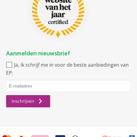
Netto afmetingen
netto diepte
58 cm
netto gewicht
74 kg
netto hoogte
84.5 cm
netto breedte
60 cm
Aanmelden nieuwsbrief
Programma’s en opties
Ja, ik schrijf me in voor de beste aanbiedingen van
Intensief
EP:
Eco
Wol / handwas
Inschrijven
Synthetisch
Katoen
Voorwas