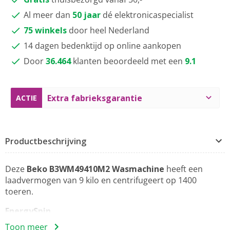
Al meer dan
50 jaar
dé elektronicaspecialist
75 winkels
door heel Nederland
14 dagen bedenktijd op online aankopen
Door
36.464
klanten beoordeeld met een
9.1
Extra fabrieksgarantie
ACTIE
Productbeschrijving
Deze
Beko B3WM49410M2 Wasmachine
heeft een
laadvermogen van 9 kilo en centrifugeert op 1400
toeren.
EnergySpin
Energiebesparen in alle programma’s, niet alleen in Eco-
Toon meer