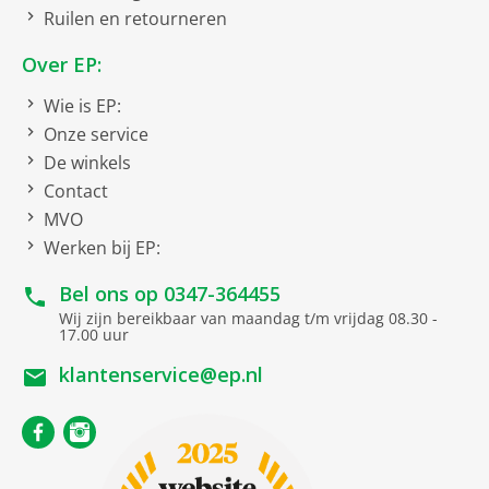
misschien ook echt.
Ruilen en retourneren
OptiSense Wassysteem
Over EP:
EU21 EU-label huishoudelijke wasmachines 2019/2014
Wie is EP:
Onze service
Centrifuge-efficiëntieklasse
B
De winkels
Waterverbruik per cyclus
49 liter
Contact
(#)
48
MVO
Programmaduur (u:min)
3
Werken bij EP:
Nominale capaciteit
9 kg
Bel ons op
0347-364455
Energieverbruik per 100
49 kWh
Wij zijn bereikbaar van maandag t/m vrijdag 08.30 -
cycli
17.00 uur
Geluidsniveauklasse
B
klantenservice@ep.nl
Geluidsniveau
75 dB
Energie-efficiëntieklasse
Energieklasse A