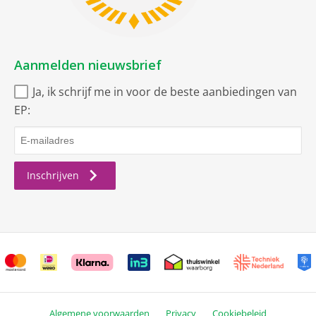
Programma’s en opties
Kort
Aanmelden nieuwsbrief
Intensief
Ja, ik schrijf me in voor de beste aanbiedingen van
Eco
EP:
Kort
90 minuten
Nacht
Inschrijven
Hygiëne
Universeel
Soort
Inbouw-vaatwasser
Algemene voorwaarden
Privacy
Cookiebeleid
Uitvoering algemeen