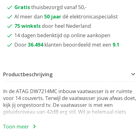
Gratis
thuisbezorgd vanaf 50,-
Al meer dan
50 jaar
dé elektronicaspecialist
75 winkels
door heel Nederland
14 dagen bedenktijd op online aankopen
Door
36.494
klanten beoordeeld met een
9.1
Productbeschrijving
In de ATAG DW7214MC inbouw vaatwasser is er ruimte
voor 14 couverts. Terwijl de vaatwasser jouw afwas doet,
kijk jij ongestoord tv. De vaatwasser is met een
geluidsniveau van 42dB erg stil. Wil je helemaal niets
horen? Kies de nachtcyclus. Het geluidsniveau is dan
40dB. Je aangebakken lasagneschaal plaats je het beste
Toon meer
onderin de vaatwasser, in de intensiefzone. Nadat de
vaatwasser stil en energiezuinig jouw vaat heeft