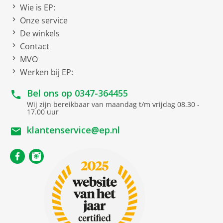
Wie is EP:
Energieverbruik per 100
54 kWh
Onze service
cycli
De winkels
Aantal couverts
14
Contact
Waterverbruik
9.2 liter
MVO
Programmaduur (u:min)
4
Werken bij EP:
(#)
10
Bel ons op
0347-364455
Wij zijn bereikbaar van maandag t/m vrijdag 08.30 -
Netto afmetingen
17.00 uur
klantenservice@ep.nl
netto breedte
59.6 cm
netto diepte
55.4 cm
Nismaat
min. nishoogte
82 cm
max. nishoogte
88 cm