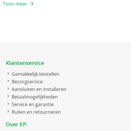
Comfort
Toon meer
Indicatie bijvullen zout
Indicatie bijvullen
glansspoelmiddel
LCD display
StatusLight
Klantenservice
Constructie
Gemakkelijk bestellen
Bezorgservice
Volledig integreerbaar
Aansluiten en installeren
Betaalmogelijkheden
EU21 EU-label huishoudelijke vaatwassers 2019/2017
Service en garantie
Energie-efficiëntieklasse
Energieklasse A
Ruilen en retourneren
Geluidsniveau
42 dB
Over EP:
Geluidsniveauklasse
B