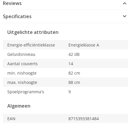
Reviews
gewassen, gaat de deur automatisch open. Zo kun je
zelfs plastic bakjes direct terug in de kast plaatsen.
Specificaties
Uitgelichte attributen
Energie-efficiëntieklasse
Energieklasse A
Geluidsniveau
42 dB
Aantal couverts
14
min. nishoogte
82 cm
max. nishoogte
88 cm
Spoelprogramma's
9
Algemeen
EAN
8715393381484