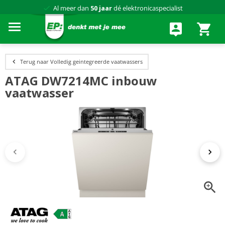
Al meer dan
50 jaar
dé elektronicaspecialist
75 winkels
door heel Nederland
Achteraf betalen via Klarna
Terug naar Volledig geintegreerde vaatwassers
ATAG DW7214MC inbouw
vaatwasser