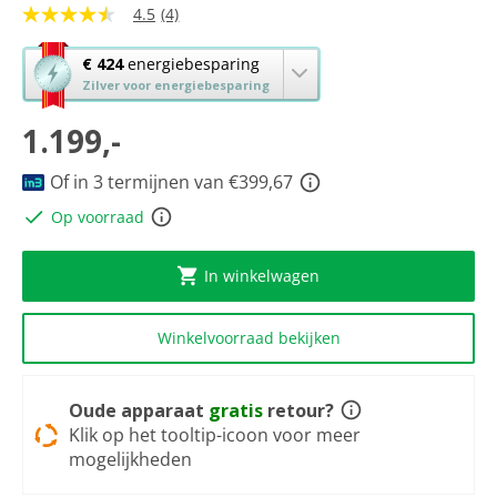
4.5
(4)
4.5
van
5
Met
€ 424
energiebesparing
sterren,
deze
Zilver voor energiebesparing
gemiddelde
knop
scorewaarde.
Read
1.199,-
opent
4
Youreko’s
Reviews.
tool
Of in 3 termijnen van €399,67
Dezelfde
paginalink.
voor
Op voorraad
energiebesparing.
In winkelwagen
Winkelvoorraad bekijken
Oude apparaat
gratis
retour?
Klik op het tooltip-icoon voor meer
mogelijkheden